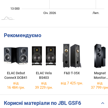
13 000
Січ. 2027
Лип.
Січ. 2026
Лип.
L
Рекомендуємо
ELAC Debut
ELAC Vela
F&D T-35X
Magnat
ConneX DCB41
BS403
Monitor
Reference 
від
від
від 7 425 грн.
від
16 484 грн.
39 229 грн.
37 799 грн
Корисні матеріали по JBL GSF6