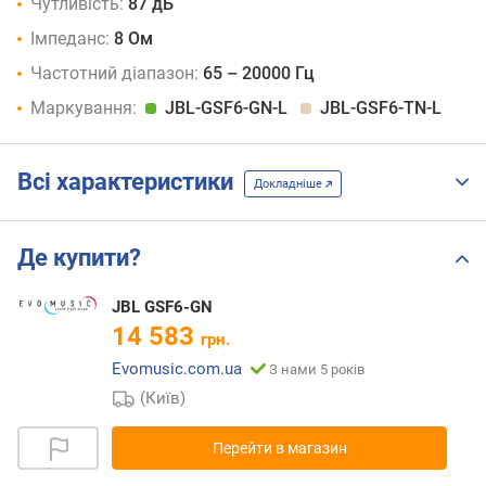
Чутливість:
87 дБ
Імпеданс:
8 Ом
Частотний діапазон:
65 – 20000 Гц
Маркування:
JBL-GSF6-GN-L
JBL-GSF6-TN-L
Всі характеристики
Докладніше
Де купити?
JBL GSF6-GN
14 583
грн.
Evomusic.com.ua
З нами 5 років
(Київ)
Перейти в магазин