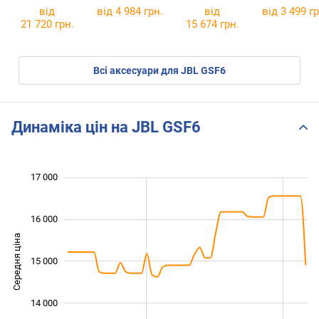
від
від 4 984 грн.
від
від 3 499 гр
21 720 грн.
15 674 грн.
Всі аксесуари для JBL GSF6
Динаміка цін на JBL GSF6
 500
 500
 500
 000
 000
 000
17 000
16 000
Середня ціна
15 000
13 500
14 000