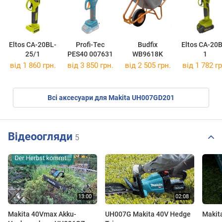
Eltos CA-20BL-
Profi-Tec
Budfix
Eltos CA-20
25/1
PES40 007631
WB9618K
1
від 1 860 грн.
від 3 850 грн.
від 2 505 грн.
від 1 782 гр
Всі аксесуари для Makita UH007GD201
Відеоогляди
5
Makita 40Vmax Akku-
UH007G Makita 40V Hedge
Makit