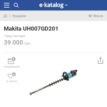
Кущорізи
Фільтр
Шукали
раніше
Makita UH007GD201
Товар застарів
39 000
грн.
в порівняння
в список