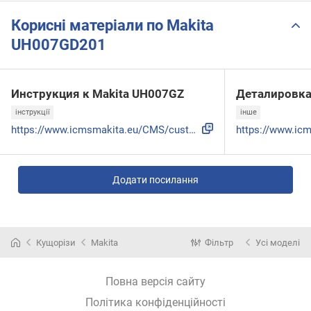
Корисні матеріали по Makita
UH007GD201
Инструкция к Makita UH007GZ
Деталировк
інструкції
інше
https://www.icmsmakita.eu/CMS/custom/fi/attachments/user_ma...
Додати посилання
Кущорізи
Makita
Фільтр
Усі моделі
Повна версія сайту
Політика конфіденційності