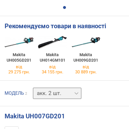
Рекомендуємо товари в наявності
Makita
Makita
Makita
UH005GD201
UH014GM101
UH009GD201
від
від
від
29 275 грн.
34 155 грн.
30 889 грн.
акк.
МОДЕЛЬ
2
відсутній
Makita UH007GD201