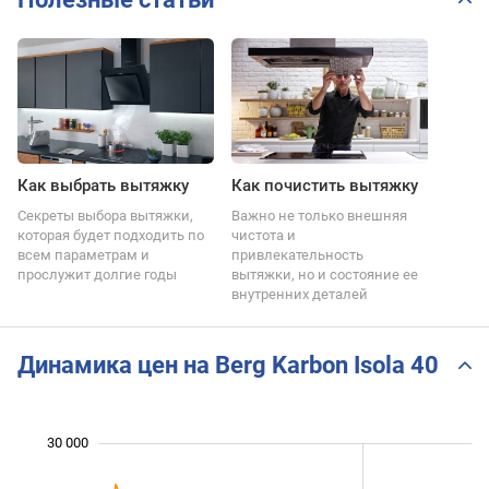
Как выбрать вытяжку
Как почистить вытяжку
Секреты выбора вытяжки,
Важно не только внешняя
которая будет подходить по
чистота и
всем параметрам и
привлекательность
прослужит долгие годы
вытяжки, но и состояние ее
внутренних деталей
Динамика цен на Berg Karbon Isola 40
30 000
 000
 000
0