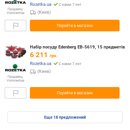
Rozetka.ua
С нами 7 лет
Продавец:
(Киев)
Vishniashop
Перейти в магазин
Набір посуду Edenberg EB-5619, 15 предметів
6 211
грн.
Rozetka.ua
С нами 7 лет
(Киев)
Продавец:
Vishniashop
Перейти в магазин
eще
18
предложений