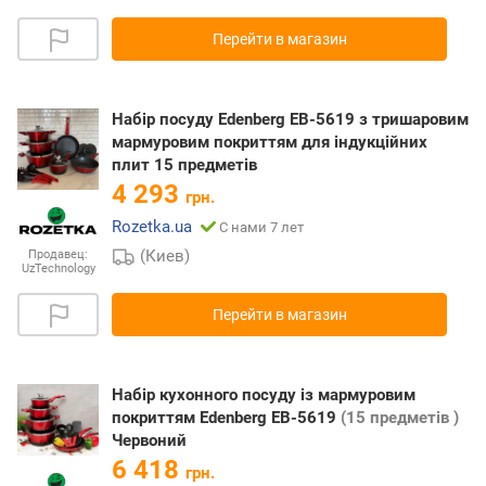
Перейти в магазин
Набір посуду Edenberg EB-5619 з тришаровим
мармуровим покриттям для індукційних
плит 15 предметів
4 293
грн.
Rozetka.ua
С нами 7 лет
(Киев)
Продавец:
UzTechnology
Перейти в магазин
Набір кухонного посуду із мармуровим
покриттям Edenberg EB-5619
(15 предметів )
Червоний
6 418
грн.