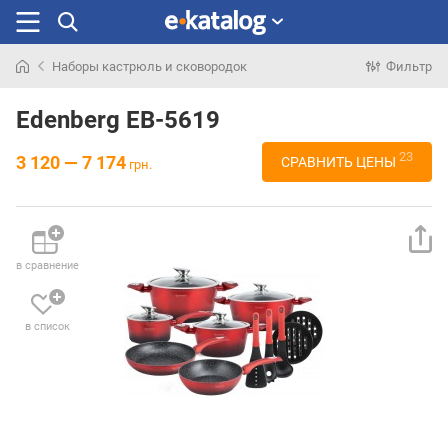
Наборы кастрюль и сковородок
Фильтр
Искали
раньше
Edenberg EB-5619
23
3 120 — 7 174
СРАВНИТЬ ЦЕНЫ
грн.
в сравнение
в список