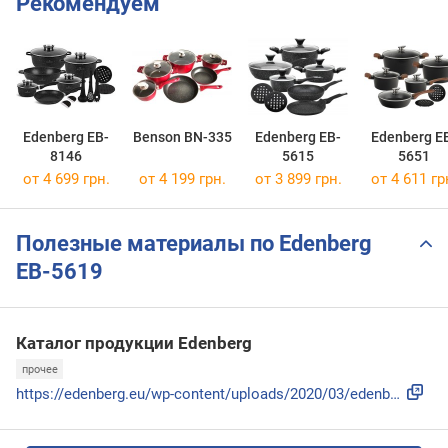
Рекомендуем
Edenberg EB-
Benson BN-335
Edenberg EB-
Edenberg E
8146
5615
5651
от 4 699 грн.
от 4 199 грн.
от 3 899 грн.
от 4 611 гр
Полезные материалы по Edenberg
EB-5619
Каталог продукции Edenberg
прочее
https://edenberg.eu/wp-content/uploads/2020/03/edenberg_cat...