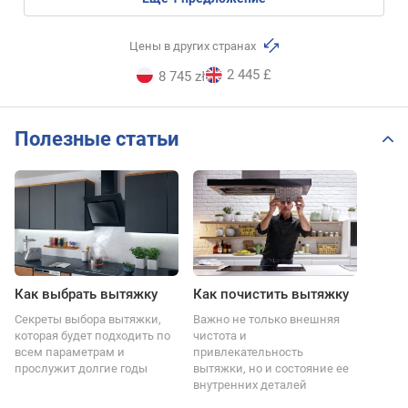
Цены в других странах
2 445 £
8 745 zł
Полезные статьи
Как выбрать вытяжку
Как почистить вытяжку
Секреты выбора вытяжки,
Важно не только внешняя
которая будет подходить по
чистота и
всем параметрам и
привлекательность
прослужит долгие годы
вытяжки, но и состояние ее
внутренних деталей