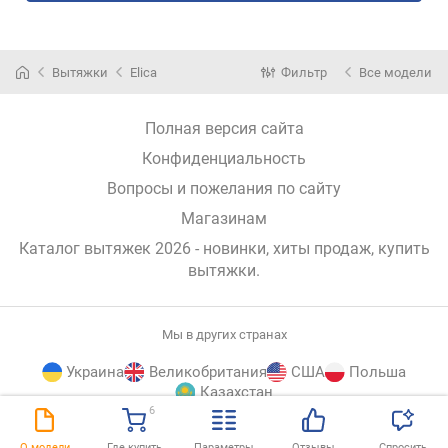
Вытяжки
Elica
Фильтр
Все модели
Полная версия сайта
Конфиденциальность
Вопросы и пожелания по сайту
Магазинам
Каталог вытяжек 2026 - новинки, хиты продаж,
купить
вытяжки
.
Мы в других странах
Украина
Великобритания
США
Польша
Казахстан
6
E-
© E-Katalog, 2026
НАВЕРХ
О модели
Где купить
Параметры
Отзывы
Спросить