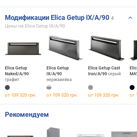
Модификации Elica Getup IX/A/90
4
Цены на Elica Getup IX/A/90
Elica Getup
Elica Getup
Elica Getup Cast
Eli
Naked/A/90
IX/A/90
Iron/A/90
серый
MA
графит
нержавейка
от 109 320 грн.
от 109 320 грн.
от 109 320 грн.
от 
Рекомендуем