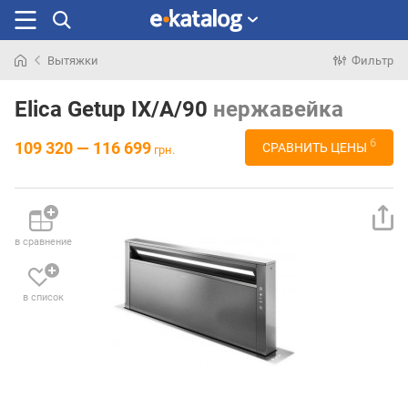
Вытяжки
Фильтр
Искали
раньше
Elica Getup IX/A/90
нержавейка
6
109 320 — 116 699
СРАВНИТЬ ЦЕНЫ
грн.
в сравнение
в список