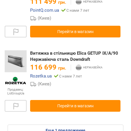
111 499
грн.
PointQ.com.ua
С нами 7 лет
(Киев)
Перейти в магазин
Витяжка в стільницю Elica GETUP IX/A/90
Нержавіюча сталь Downdraft
116 699
грн.
Rozetka.ua
С нами 7 лет
(Киев)
Продавец:
LidGroupUa
Перейти в магазин
eще
1
предложение