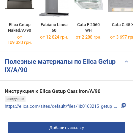
Elica Getup
Fabiano Linea
Cata F 2060
Cata G 45 
Naked/A/90
60
WH
от
от 12 824 грн.
от 2 288 грн.
от 3 697 гр
109 320 грн.
Полезные материалы по Elica Getup
IX/A/90
Инструкция к Elica Getup Cast Iron/A/90
инструкции
https://elica.com/sites/default/files/lib0163215_getup_web....
Добавить ссылку