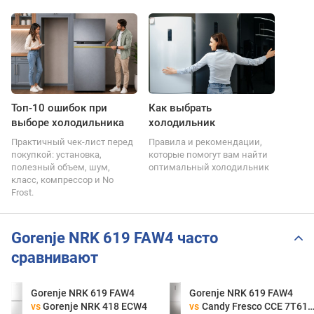
Топ-10 ошибок при
Как выбрать
выборе холодильника
холодильник
Практичный чек-лист перед
Правила и рекомендации,
покупкой: установка,
которые помогут вам найти
полезный объем, шум,
оптимальный холодильник
класс, компрессор и No
Frost.
Gorenje NRK 619 FAW4 часто
сравнивают
Gorenje NRK 619 FAW4
Gorenje NRK 619 FAW4
vs
Gorenje NRK 418 ECW4
vs
Candy Fresco CCE 7T618 EXU