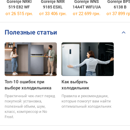
Gorenje NRKI
Gorenje NRR
Gorenje WNS
Gorenje BP
519 E82 WF
9185 ESXL
14A4T WIFI/UA
6138 B
от 26 515 грн.
от 33 406 грн.
от 22 699 грн.
от 37 899 гр
Полезные статьи
Топ-10 ошибок при
Как выбрать
выборе холодильника
холодильник
Практичный чек-лист перед
Правила и рекомендации,
покупкой: установка,
которые помогут вам найти
полезный объем, шум,
оптимальный холодильник
класс, компрессор и No
Frost.