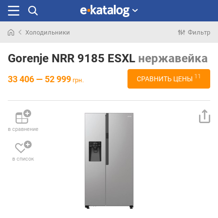
Холодильники
Фильтр
Искали
раньше
Gorenje NRR 9185 ESXL
нержавейка
11
33 406 — 52 999
СРАВНИТЬ ЦЕНЫ
грн.
в сравнение
в список