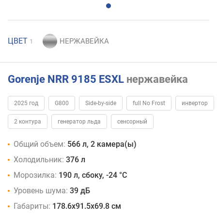
ЦВЕТ
1
Gorenje NRR 9185 ESXL
нержавейка
2025 год
G800
Side-by-side
full No Frost
инвертор
2 контура
генератор льда
сенсорный
Общий объем:
566 л, 2 камера(ы)
Холодильник:
376 л
Морозилка:
190 л, сбоку, -24 °C
Уровень шума:
39 дБ
Габариты:
178.6х91.5х69.8 см