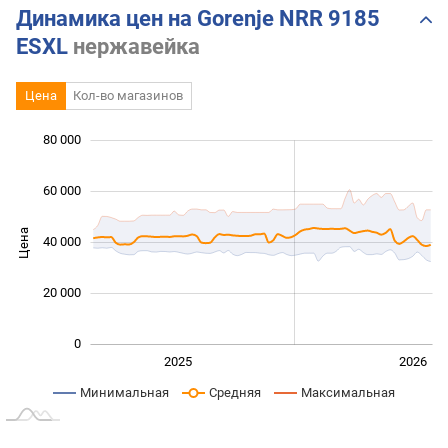
Динамика цен на Gorenje NRR 9185
ESXL
нержавейка
Цена
Кол-во магазинов
 000
 000
 000
 000
 000
80 000
60 000
Цена
40 000
10 000
20 000
0
Янв. 2025
Июль
2027
2025
2026
L
Минимальная
Средняя
Максимальная