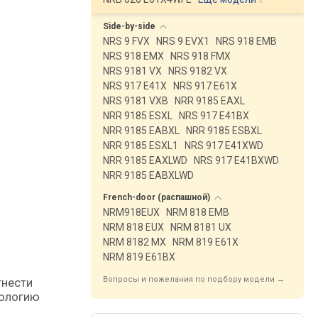
Side-by-side
NRS 9 FVX
NRS 9 EVX1
NRS 918 EMB
NRS 918 EMX
NRS 918 FMX
NRS 9181 VX
NRS 9182 VX
NRS 917 E41X
NRS 917 E61X
NRS 9181 VXB
NRR 9185 EAXL
NRR 9185 ESXL
NRS 917 E41BX
NRR 9185 EABXL
NRR 9185 ESBXL
NRR 9185 ESXL1
NRS 917 E41XWD
NRR 9185 EAXLWD
NRS 917 E41BXWD
NRR 9185 EABXLWD
French-door
(распашной)
NRM918EUX
NRM 818 EMB
NRM 818 EUX
NRM 8181 UX
NRM 8182 MX
NRM 819 E61X
NRM 819 E61BX
Вопросы и пожелания по подбору модели →
нологию