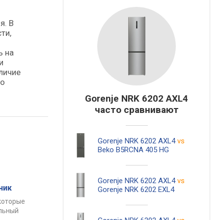
я. В
ти,
ь на
и
личие
го
Gorenje NRK 6202 AXL4
часто сравнивают
Gorenje NRK 6202 AXL4
vs
Beko B5RCNA 405 HG
Gorenje NRK 6202 AXL4
vs
ник
Gorenje NRK 6202 EXL4
которые
альный