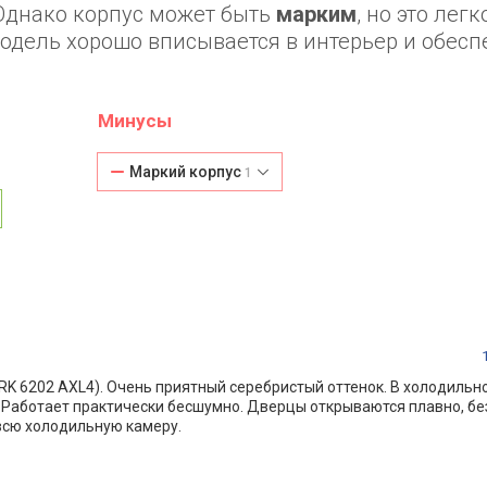
 Однако корпус может быть
марким
, но это легк
модель хорошо вписывается в интерьер и обесп
Минусы
Маркий корпус
1
RK 6202 AXL4). Очень приятный серебристый оттенок. В холодильн
а. Работает практически бесшумно. Дверцы открываются плавно, б
 всю холодильную камеру.