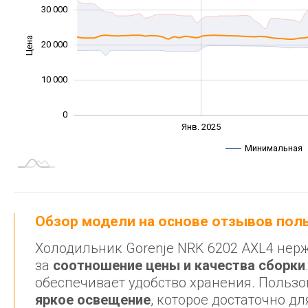
30 000
Цена
20 000
10 000
10 000
0
Янв. 2027
Июль
Янв. 2025
L
Минимальная
Обзор модели на основе отзывов по
Холодильник Gorenje NRK 6202 AXL4 не
за
соотношение цены и качества сборки
обеспечивает удобство хранения. Польз
яркое освещение
, которое достаточно д