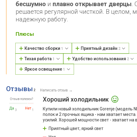
бесшумно
и
плавно открывает дверцы
.
решается регулярной чисткой. В целом, 
надежную работу.
Плюсы
Качество сборки
Приятный дизайн
1
2
Тихая работа
Удобство использования
1
2
Яркое освещение
1
Отзывы
→
2
Написать отзыв
Хороший холодильник
Отзыв полезен?
Да
Нет
Купили новый холодильник Gorenje (модель N
3
1
полок и 2 прочных ящика - нам хватает мест
усилий. Хорошей мощности свет - хватает на
Приятный цвет, яркий свет