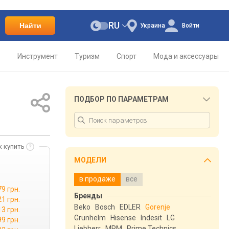
RU
Найти
Украина
Войти
о
Инструмент
Туризм
Спорт
Мода и аксессуары
ПОДБОР ПО ПАРАМЕТРАМ
к купить
МОДЕЛИ
в продаже
все
79 грн.
Бренды
21 грн.
Beko
Bosch
EDLER
Gorenje
13 грн.
Grunhelm
Hisense
Indesit
LG
99 грн.
Liebherr
MPM
Prime Technics