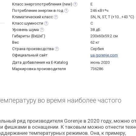
Класс энергопотребления
(new)
E
Потребление энергии в
год
246 кВт*ч
Климатический
класс
SN, N, ST, T (+10...+43 °С)
Класс
шумности
C
Уровень
шума
38 дБ
Габариты (ВхШхГ)
200x60x59.2 см
Вес
62 кг
Страна
производства
Сербия
Официальный сайт
ua.gorenje.com
Дата добавления на E-Katalog
июнь 2020
Маркировка производителя
736286
емпературу во время наиболее частого
и фишками в оснащении. К таковым можно отнести тех
поддержание температурных режимов. Она, к примеру,