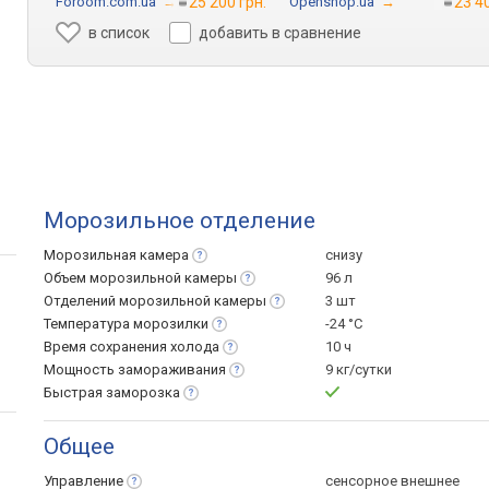
Foroom.com.ua
→
25 200 грн.
Openshop.ua
→
23 4
в список
добавить в сравнение
Морозильное отделение
Морозильная
камера
снизу
Объем морозильной
камеры
96 л
Отделений морозильной
камеры
3 шт
Температура
морозилки
-24 °C
Время сохранения
холода
10 ч
Мощность
замораживания
9 кг/сутки
Быстрая
заморозка
Общее
Управление
сенсорное внешнее