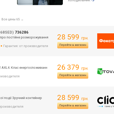
холодильник
Все цены 65
→
568SED)
736286
28 599
е про постійне розморожування
грн.
Перейти в магазин
Гарантия: от производителя
26 379
 AXL4. Клас енергоспоживанн
грн.
Перейти в магазин
роизводителя
28 599
ої події Зручний контейнер
грн.
Перейти в магазин
т производителя