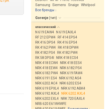
02 грн.
Samsung
Siemens
Snaige
Whirlpool
Все бренды
Gorenje
(
тип
)
классический
N 619 EAW4
N 619 EAXL4
RF 212 EPW4
RF 414 EPS4
RK 416 DPS4
RK 416 EPS4
RK 4162 PW4
RK 418 DPW4
RK 4182 PS4
RK 4182 PW4
RK 58 DPS4I
NRK 418 ECS4
NRK 418 ECW4
NRK 418 EES4
NRK 418 EEW4
NRK 6182 PS4
NRK 6182 PW4
NRK 619 FAW4
NRK 6191 ES4
NRK 6192 AS4
NRK 6202 AC4
NRK 6202 ES4
NRK 619 EPXL4
NRK 6192 ABK4
NRK 6192 AXL4
NRK 6202 AXL4
NRK 6202 EXL4
NRK 720 EAXL4
NRB 620 E61W4WFE
NRB 620 E61X4WFE
Еще модели
↓