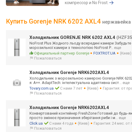
компрессор и No Frost.
Купить Gorenje NRK 6202 AXL4
нержавейка
Холодильник GORENJE NRK 6202 AXL4
(HZF3
NoFrost Plus Жодного льоду всередині камери Забудьт
морозильної камери з технологією NoFrost P
... еще
Официальный партнер Gorenje
FOXTROT.UA
(Киев)
Пожаловаться
Холодильник Gorenje NRK6202AXL4
Холодильник з морозильною камерою Gorenje NRK 6202
я: A++. AdaptTech: інтелектуальна адаптивна сист
... еще
Tovary.com.ua
С нами 7 лет
(Киев)
Гарантия: от п
Пожаловаться
Холодильник Gorenje NRK6202AXL4
Конвертований контейнер FreshZone Готовий до будь-як
просто змінює призначення зберігання риби і м
... еще
Click.ua
С нами 4 года
(Киев)
Гарантия: 24 мес. о
Пожаловаться