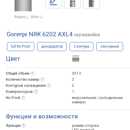
Видео
Фото
3
11
Gorenje NRK 6202 AXL4
нержавейка
full No Frost
дезодоратор
2 контура
сенсорный
Цвет
Общий
объем
331 л
Количество
камер
2
Контуров
охлаждения
2
Компрессоров
1
No
Frost
морозильная / холодильная
камеры
Функции и возможности
Функции
режим отпуска
LED дисплей