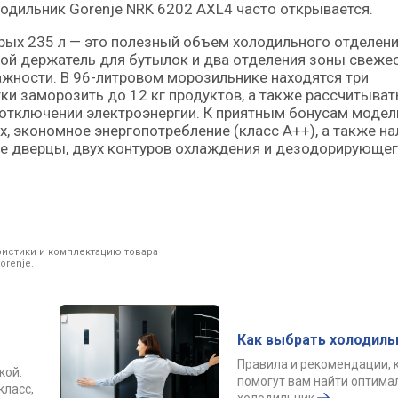
лодильник Gorenje NRK 6202 AXL4 часто открывается.
рых 235 л — это полезный объем холодильного отделени
ой держатель для бутылок и два отделения зоны свежес
ажности. В 96-литровом морозильнике находятся три
и заморозить до 12 кг продуктов, а также рассчитыват
м отключении электроэнергии. К приятным бонусам модел
х, экономное энергопотребление (класс A++), а также на
не дверцы, двух контуров охлаждения и дезодорирующе
ристики и комплектацию товара
orenje.
Как выбрать холодиль
Правила и рекомендации, 
кой:
помогут вам найти оптим
класс,