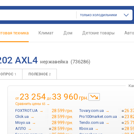
только холодильники
товая техника
Климат
Дом
Детские товары
Авт
202 AXL4
нержавейка
(736286)
ВОПРОС
ПОЛЕЗНОЕ
1
2
Ка
23 254
33 960
грн.
от
до
Сравнить цены
→
65
FOXTROT.UA
→
28 599 грн.
Tovary.com.ua
→
26 3
Click.ua
→
28 599 грн.
Pro100market.com.ua
→
23 8
Moyo.ua
→
28 999 грн.
Tendo.com.ua
→
25 7
АЛЛО
→
28 599 грн.
Itbox.ua
→
28 5