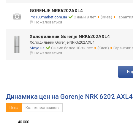
GORENJE NRK6202AXL4
Pro100market.com.ua
С нами 8 лет
(Киев)
Гарантия
Пожаловаться
Холодильник Gorenje NRK6202AXL4
Холодильник Gorenje NRK6202AXL4
Moyo.ua
С нами более 10-ти лет
(Киев)
Гарантия:
Пожаловаться
e
Динамика цен на Gorenje NRK 6202 AXL
Цена
Кол-во магазинов
40 000
-10 000
-20 000
15 000
25 000
50 000
-5 000
5 000