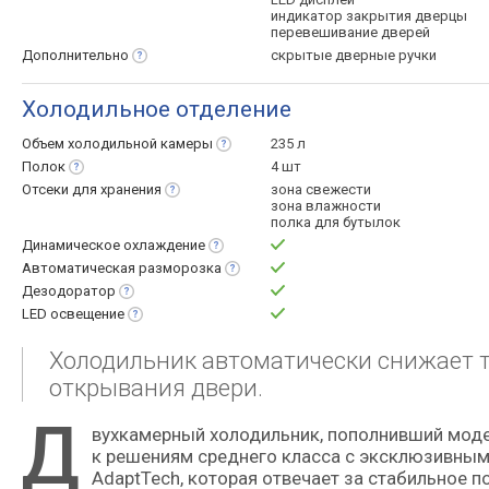
индикатор закрытия дверцы
перевешивание дверей
Дополнительно
скрытые дверные ручки
Холодильное отделение
Объем холодильной
камеры
235 л
Полок
4 шт
Отсеки для
хранения
зона свежести
зона влажности
полка для бутылок
Динамическое
охлаждение
Автоматическая
разморозка
Дезодоратор
LED
освещение
Холодильник автоматически снижает т
открывания двери.
Д
вухкамерный холодильник, пополнивший модельный ряд производителя Gorenje в 2020 году, можно отнести
к решениям среднего класса с эксклюзивным
AdaptTech, которая отвечает за стабильное 