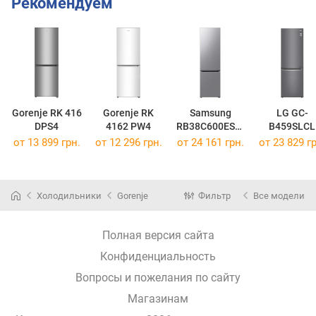
Рекомендуем
Gorenje RK 416
Gorenje RK
Samsung
LG GC-
DPS4
4162 PW4
RB38C600ES9/
B459SLCL
UA
от 13 899 грн.
от 12 296 грн.
от 24 161 грн.
от 23 829 гр
Холодильники
Gorenje
Фильтр
Все модели
Полная версия сайта
Конфиденциальность
Вопросы и пожелания по сайту
Магазинам