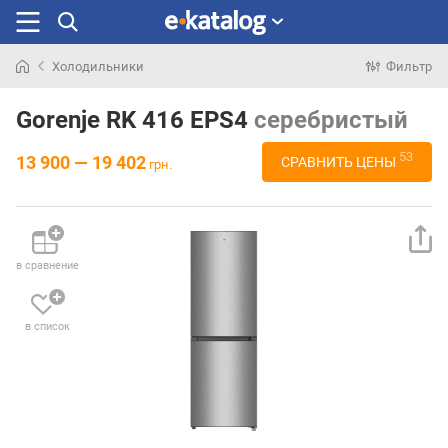
Холодильники
Фильтр
Искали
раньше
Gorenje RK 416 EPS4
серебристый
53
13 900 — 19 402
СРАВНИТЬ ЦЕНЫ
грн.
в сравнение
в список