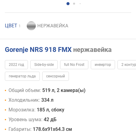
ЦВЕТ
1
Gorenje NRS 918 FMX
нержавейка
2022 год
Side-by-side
full No Frost
инвертор
2 конту
генератор льда
сенсорный
Общий объем:
519 л, 2 камера(ы)
Холодильник:
334 л
Морозилка:
185 л, сбоку
Уровень шума:
42 дБ
Габариты:
178.6x91x64.3 см