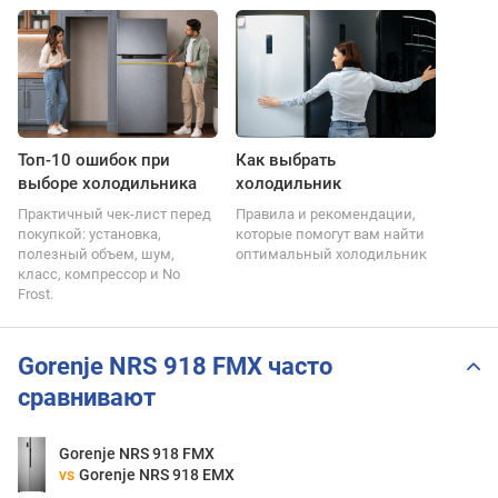
Топ-10 ошибок при
Как выбрать
выборе холодильника
холодильник
Практичный чек-лист перед
Правила и рекомендации,
покупкой: установка,
которые помогут вам найти
полезный объем, шум,
оптимальный холодильник
класс, компрессор и No
Frost.
Gorenje NRS 918 FMX часто
сравнивают
Gorenje NRS 918 FMX
vs
Gorenje NRS 918 EMX