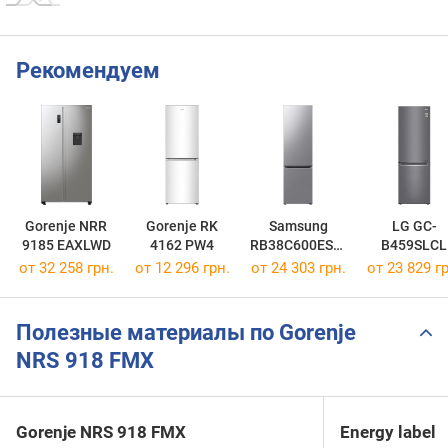
Рекомендуем
Gorenje NRR
Gorenje RK
Samsung
LG GC-
9185 EAXLWD
4162 PW4
RB38C600ES9/
B459SLCL
UA
от 32 258 грн.
от 12 296 грн.
от 24 303 грн.
от 23 829 гр
Полезные материалы по Gorenje
NRS 918 FMX
Gorenje NRS 918 FMX
Energy label