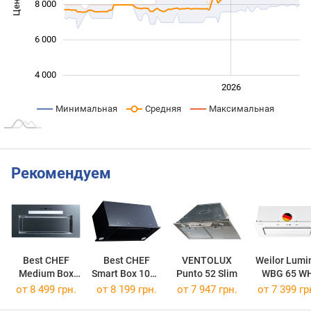
Цена
8 000
10 000
6 000
4 000
2024
2025
2028
2026
L
Минимальная
Средняя
Максимальная
Рекомендуем
Best CHEF
Best CHEF
VENTOLUX
Weilor Lumi
Medium Box
Smart Box 1000
Punto 52 Slim
WBG 65 W
Touch 1000 IX
BL 55
от 8 499 грн.
от 8 199 грн.
от 7 947 грн.
от 7 399 гр
60