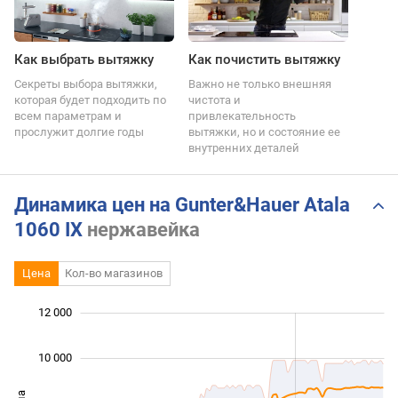
Как выбрать вытяжку
Как почистить вытяжку
Секреты выбора вытяжки,
Важно не только внешняя
которая будет подходить по
чистота и
всем параметрам и
привлекательность
прослужит долгие годы
вытяжки, но и состояние ее
внутренних деталей
Динамика цен на Gunter&Hauer Atala
1060 IX
нержавейка
Цена
Кол-во магазинов
 000
 000
 000
 000
0
12 000
10 000