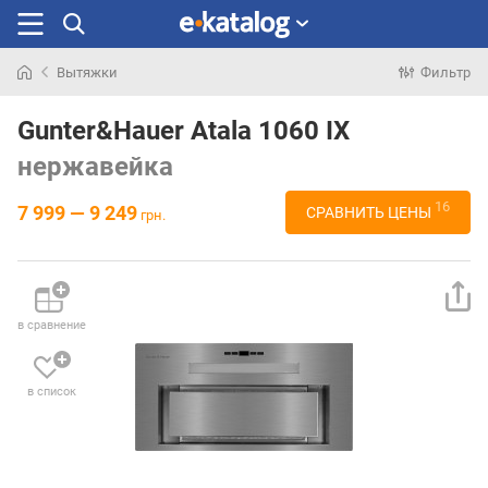
Вытяжки
Фильтр
Искали
раньше
Gunter&Hauer Atala 1060 IX
нержавейка
16
7 999 — 9 249
СРАВНИТЬ ЦЕНЫ
грн.
в сравнение
в список