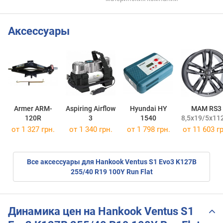
Аксессуары
Armer ARM-
Aspiring Airflow
Hyundai HY
MAM RS3
120R
3
1540
8,5x19/5x112
от 1 327 грн.
от 1 340 грн.
от 1 798 грн.
от
11 603 гр
Все аксессуары для Hankook Ventus S1 Evo3 K127B
255/40 R19 100Y Run Flat
Динамика цен на Hankook Ventus S1