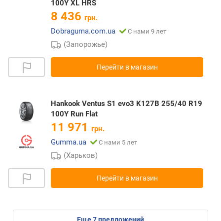
100Y XL HRS
8 436
грн.
Dobraguma.com.ua
С нами 9 лет
(Запорожье)
Перейти в магазин
Hankook Ventus S1 evo3 K127B 255/40 R19
100Y Run Flat
11 971
грн.
Gumma.ua
С нами 5 лет
(Харьков)
Перейти в магазин
eще
7
предложений