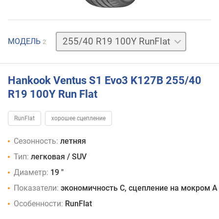
255/40
МОДЕЛЬ
2
R19
100
Y
Hankook Ventus S1 Evo3 K127B 255/40
R19 100Y Run Flat
RunFlat
хорошее сцепление
Сезонность:
летняя
Тип:
легковая / SUV
Диаметр:
19 "
Показатели:
экономичность C, сцепление на мокром A
Особенности:
RunFlat