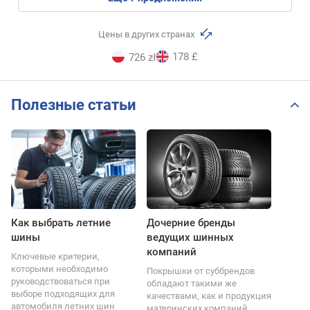
Цены в других странах
178 £
726 zł
Полезные статьи
Как выбрать летние
Дочерние бренды
шины
ведущих шинных
компаний
Ключевые критерии,
которыми необходимо
Покрышки от суббрендов
руководствоваться при
обладают такими же
выборе подходящих для
качествами, как и продукция
автомобиля летних шин
материнских компаний