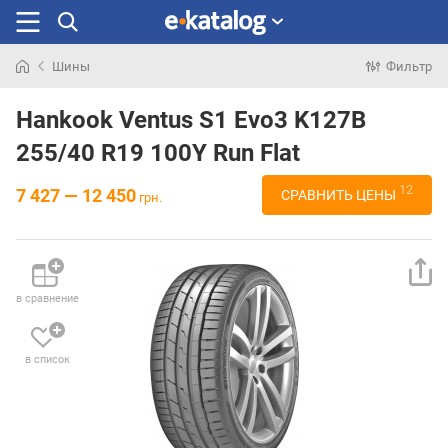
Шины
Фильтр
Искали
раньше
Hankook Ventus S1 Evo3 K127B
255/40 R19 100Y Run Flat
12
7 427 — 12 450
СРАВНИТЬ ЦЕНЫ
грн.
в сравнение
в список