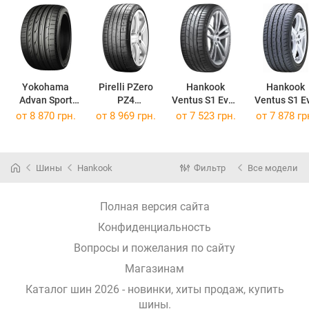
Yokohama
Pirelli PZero
Hankook
Hankook
Advan Sport
PZ4
Ventus S1 Evo3
Ventus S1 E
V103
255/40 R19 100Y Run Flat BMW/Mini
K127
K107
от
8 870 грн.
от
8 969 грн.
от
7 523 грн.
от
7 878 гр
255/40 R19 100Y Run Flat Audi
255/40 R19 100Y Run Flat
255/40 R19 1
Шины
Hankook
Фильтр
Все модели
Полная версия сайта
Конфиденциальность
Вопросы и пожелания по сайту
Магазинам
Каталог шин 2026 - новинки, хиты продаж,
купить
шины
.