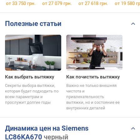
от 33 750 грн.
от 27 079 грн.
от 27 618 грн.
от 19 580 гр
Полезные статьи
Как выбрать вытяжку
Как почистить вытяжку
Секреты выбора вытяжки,
Важно не только внешняя
которая будет подходить по
чистота и
всем параметрам и
привлекательность
прослужит долгие годы
вытяжки, но и состояние ее
внутренних деталей
Динамика цен на Siemens
LC86KA670
черный