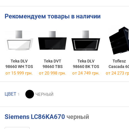
Рекомендуем товары в наличии
Teka DLV
Teka DVT
Teka DLV
Toflesz
98660 WH TOS
98660 TBS
98660 BK TOS
Cascada 6
700
от 15 999 грн.
от 20 998 грн.
от 24 749 грн.
от 24 273 гр
ЦВЕТ
1
Siemens LC86KA670
черный