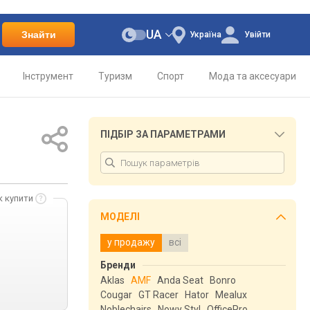
UA
Знайти
Україна
Увійти
Інструмент
Туризм
Спорт
Мода та аксесуари
ПІДБІР ЗА ПАРАМЕТРАМИ
к купити
МОДЕЛІ
у продажу
всі
Бренди
Aklas
AMF
Anda Seat
Bonro
Cougar
GT Racer
Hator
Mealux
Noblechairs
Nowy Styl
OfficePro