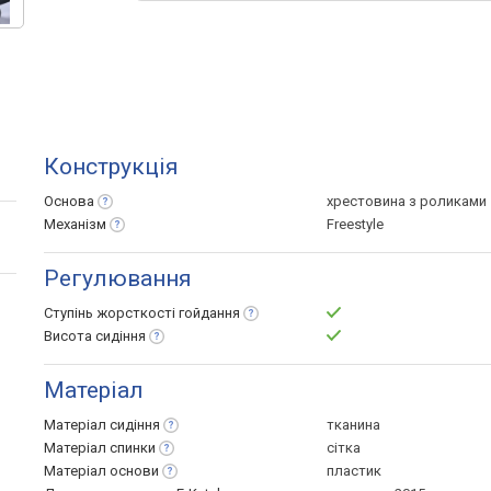
Конструкція
Основа
хрестовина з роликами
Механізм
Freestyle
Регулювання
Ступінь жорсткості
гойдання
Висота
сидіння
Матеріал
Матеріал
сидіння
тканина
Матеріал
спинки
сітка
Матеріал
основи
пластик