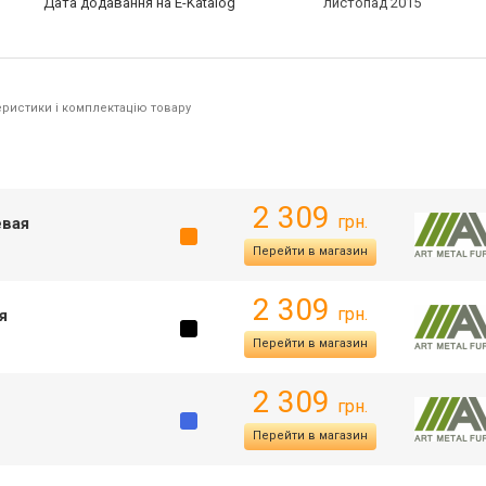
Дата додавання на E-Katalog
листопад 2015
ристики і комплектацію товару
2 309
грн.
евая
Перейти в магазин
2 309
грн.
я
Перейти в магазин
2 309
грн.
Перейти в магазин