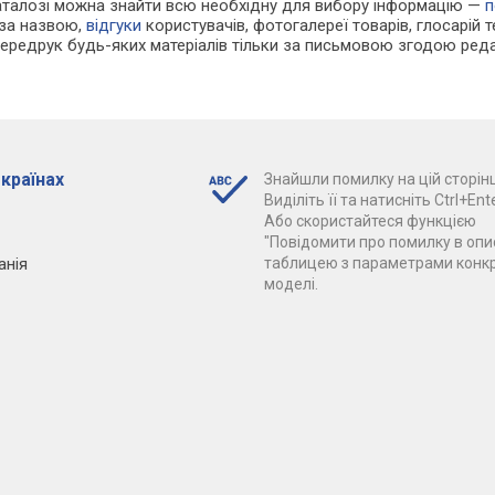
каталозі можна знайти всю необхідну для вибору інформацію —
п
 за назвою,
відгуки
користувачів, фотогалереї товарів, глосарій те
Передрук будь-яких матеріалів тільки за письмовою згодою реда
 країнах
Знайшли помилку на цій сторінц
Виділіть її та натисніть Ctrl+Ente
Або скористайтеся функцією
"Повідомити про помилку в опис
анія
таблицею з параметрами конк
моделі.