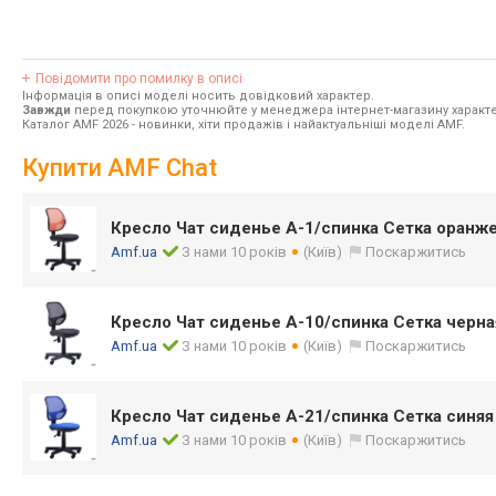
Повідомити про помилку в описі
Інформація в описі моделі носить довідковий характер.
Завжди
перед покупкою уточнюйте у менеджера інтернет-магазину характе
Каталог AMF 2026
- новинки, хіти продажів і найактуальніші моделі AMF.
Купити AMF Chat
Кресло Чат сиденье А-1/спинка Сетка оранж
Amf.ua
З нами 10 років
(Київ)
Поскаржитись
Кресло Чат сиденье А-10/спинка Сетка черна
Amf.ua
З нами 10 років
(Київ)
Поскаржитись
Кресло Чат сиденье А-21/спинка Сетка синяя
Amf.ua
З нами 10 років
(Київ)
Поскаржитись