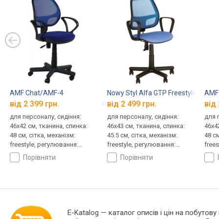
AMF Chat/AMF-4
Nowy Styl Alfa GTP Freestyle
AMF 
від 2 399 грн.
від 2 499 грн.
від 
для персоналу, сидіння:
для персоналу, сидіння:
для 
46x42 см, тканина, спинка:
46x43 см, тканина, спинка:
46x42
48 см, сітка, механізм:
45.5 см, сітка, механізм:
48 см
freestyle, регулювання:
freestyle, регулювання:
free
висоти, жорсткості
висоти, глибини, жорсткості
висо
порівняти
порівняти
E-Katalog
— каталог описів і цін на побутову