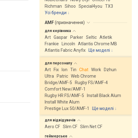
Richman
Sihoo
Special4you
ТX3
Усі бренди
AMF
(
призначення
)
для
керівника
Art
Gaspar
Parker
Seltic
Atletik
Frankie
Lincoln
Atlantis Chrome MB
Atlantis Fabric Anyfix
Ще моделі
↓
для
персоналу
Art
Fix
Ion
Tin
Chat
Work
Dzhun
Ultra
Patric
Web Chrome
Bridge/AMF-5
Rugby FS/AMF-4
Comfort New/AMF-1
Rugby HR FS/AMF-5
Install Black Alum
Install White Alum
Prestige Lux 50/AMF-1
Ще моделі
↓
для
відвідувачів
Aero CF
Slim CF
Slim Net CF
геймерське