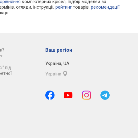
орівняння
комп'ютерних крісел, підбір моделей за
рмінів, огляди, інструкції,
рейтинг
товарів,
рекомендації
кції.
Ваш регіон
і?
r.
Україна
,
UA
і" під
ретної
Україна