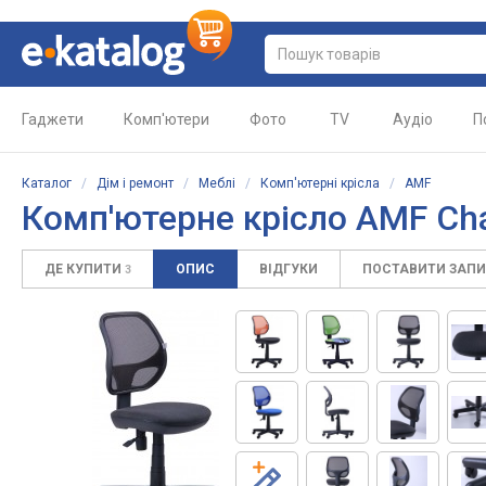
Гаджети
Комп'ютери
Фото
TV
Аудіо
П
Каталог
/
Дім і ремонт
/
Меблі
/
Комп'ютерні крісла
/
AMF
Комп'ютерне крісло AMF Ch
ДЕ КУПИТИ
ОПИС
ВІДГУКИ
ПОСТАВИТИ ЗАП
3