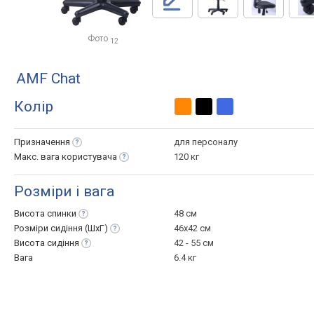
Фото
12
AMF Chat
Колір
Призначення
для персоналу
Макс. вага
користувача
120 кг
Розміри і вага
Висота
спинки
48 см
Розміри сидіння
(ШхГ)
46x42 см
Висота
сидіння
42 - 55 см
Вага
6.4 кг