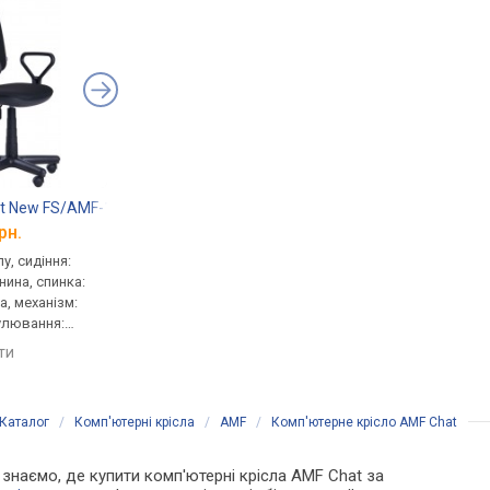
t New FS/AMF-1
AMF Prestige Lux FS/AMF-1
AMF Prestige Lux FS
рн.
від 2 698 грн.
від 2 565 грн.
у, сидіння:
для персоналу, сидіння:
для персоналу, сидін
нина, спинка:
47x42 см, тканина, спинка:
46x42 см, тканина, сп
а, механізм:
57 см, тканина, механізм:
56 см, тканина, механ
гулювання:
freestyle, регулювання:
freestyle, регулюванн
сткості
висоти, жорсткості
нахилу, висоти
яти
порівняти
порівняти
Каталог
/
Комп'ютерні крісла
/
AMF
/
Комп'ютерне крісло AMF Chat
и знаємо, де купити комп'ютерні крісла AMF Chat за