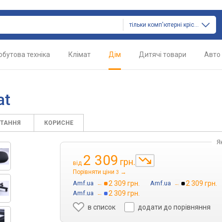
тільки комп'ютерні крісла
обутова техніка
Клімат
Дім
Дитячі товари
Авто
at
ИТАННЯ
КОРИСНЕ
Я
2 309
грн.
від
Порівняти ціни
→
3
Amf.ua
→
2 309 грн.
Amf.ua
→
2 309 грн.
Amf.ua
→
2 309 грн.
в список
додати до порівняння