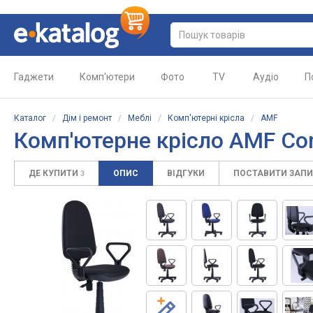
Гаджети
Комп'ютери
Фото
TV
Аудіо
П
Каталог
/
Дім і ремонт
/
Меблі
/
Комп'ютерні крісла
/
AMF
Комп'ютерне крісло
AMF Co
ДЕ КУПИТИ
ОПИС
ВІДГУКИ
ПОСТАВИТИ ЗАП
3