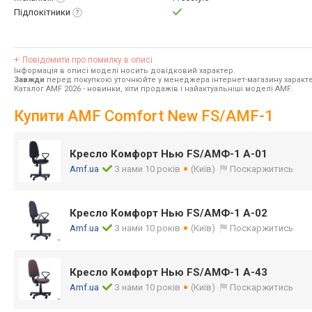
Підлокітники
Повідомити про помилку в описі
Інформація в описі моделі носить довідковий характер.
Завжди
перед покупкою уточнюйте у менеджера інтернет-магазину характе
Каталог AMF 2026
- новинки, хіти продажів і найактуальніші моделі AMF.
Купити AMF Comfort New FS/AMF-1
Кресло Комфорт Нью FS/АМФ-1 А-01
Amf.ua
З нами 10 років
(Київ)
Поскаржитись
Кресло Комфорт Нью FS/АМФ-1 А-02
Amf.ua
З нами 10 років
(Київ)
Поскаржитись
Кресло Комфорт Нью FS/АМФ-1 А-43
Amf.ua
З нами 10 років
(Київ)
Поскаржитись