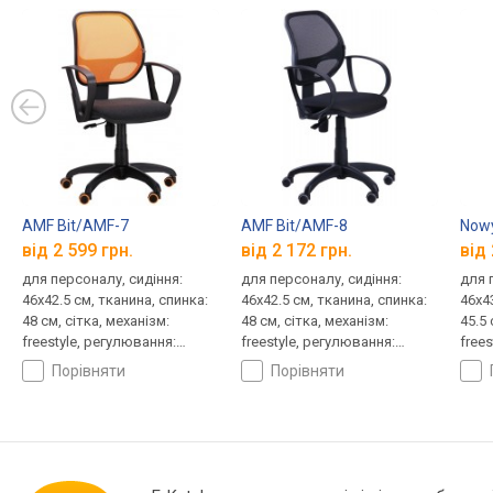
AMF Bit/AMF-7
AMF Bit/AMF-8
Nowy
від 2 599 грн.
від 2 172 грн.
від 
для персоналу, сидіння:
для персоналу, сидіння:
для 
46x42.5 см, тканина, спинка:
46x42.5 см, тканина, спинка:
46x4
48 см, сітка, механізм:
48 см, сітка, механізм:
45.5 
freestyle, регулювання:
freestyle, регулювання:
free
висоти, жорсткості
висоти, жорсткості
висо
порівняти
порівняти