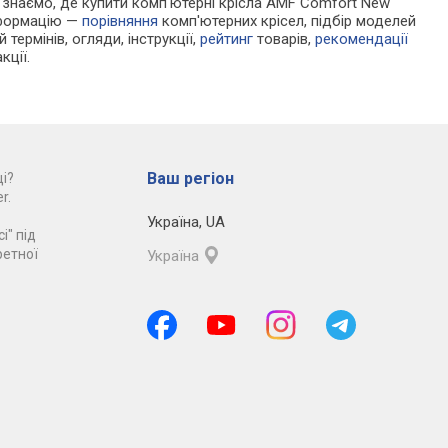
Ми знаємо, де купити комп'ютерні крісла AMF Comfort New
нформацію —
порівняння
комп'ютерних крісел, підбір моделей
 термінів, огляди, інструкції,
рейтинг
товарів,
рекомендації
кції.
Ваш регіон
і?
r.
Україна
,
UA
і" під
ретної
Україна