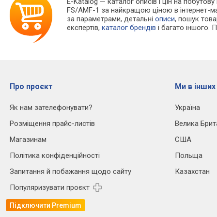
E-Katalog
— каталог описів і цін на побутову
FS/AMF-1 за найкращою ціною в інтернет-м
за параметрами, детальні
описи
, пошук тов
експертів,
каталог брендів
і багато іншого. 
Про проєкт
Ми в інших
Як нам зателефонувати?
Україна
Розміщення прайс-листів
Велика Брит
Магазинам
США
Політика конфіденційності
Польща
Запитання й побажання щодо сайту
Казахстан
Популяризувати проєкт
Підключити Premium