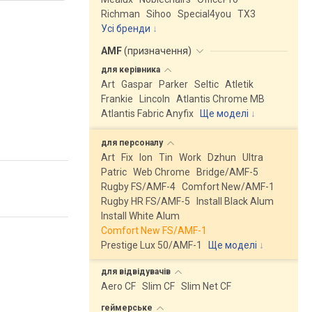
Richman
Sihoo
Special4you
ТX3
Усі бренди
AMF
(
призначення
)
для
керівника
Art
Gaspar
Parker
Seltic
Atletik
Frankie
Lincoln
Atlantis Chrome MB
Atlantis Fabric Anyfix
Ще моделі
↓
для
персоналу
Art
Fix
Ion
Tin
Work
Dzhun
Ultra
Patric
Web Chrome
Bridge/AMF-5
Rugby FS/AMF-4
Comfort New/AMF-1
Rugby HR FS/AMF-5
Install Black Alum
Install White Alum
Comfort New FS/AMF-1
Prestige Lux 50/AMF-1
Ще моделі
↓
для
відвідувачів
Aero CF
Slim CF
Slim Net CF
геймерське