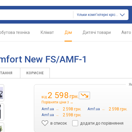
тільки комп'ютерні крісла
обутова техніка
Клімат
Дім
Дитячі товари
Авто
mfort New FS/AMF-1
ИТАННЯ
КОРИСНЕ
Я
2 598
грн.
від
Порівняти ціни
→
3
Amf.ua
→
2 598 грн.
Amf.ua
→
2 598 грн.
Amf.ua
→
2 598 грн.
в список
додати до порівняння