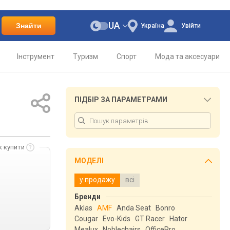
UA
Знайти
Україна
Увійти
Інструмент
Туризм
Спорт
Мода та аксесуари
ПІДБІР ЗА ПАРАМЕТРАМИ
к купити
МОДЕЛІ
у продажу
всі
Бренди
Aklas
AMF
Anda Seat
Bonro
Cougar
Evo-Kids
GT Racer
Hator
Mealux
Noblechairs
OfficePro