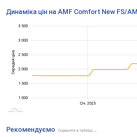
Динаміка цін на AMF Comfort New FS/A
3 500
4 000
500
0
3 000
Середня ціна
2 500
1 000
2 000
1 500
1 000
Січ. 2027
Лип.
Січ. 2025
L
Рекомендуємо
Порівняти в таблиці
→