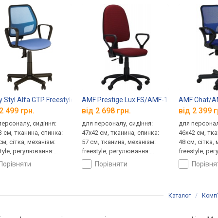
 Styl Alfa GTP Freestyle
AMF Prestige Lux FS/AMF-1
AMF Chat/A
2 499 грн.
від 2 698 грн.
від 2 399 г
персоналу, сидіння:
для персоналу, сидіння:
для персонал
3 см, тканина, спинка:
47x42 см, тканина, спинка:
46x42 см, тка
см, сітка, механізм:
57 см, тканина, механізм:
48 см, сітка,
style, регулювання:
freestyle, регулювання:
freestyle, ре
ти, глибини, жорсткості
висоти, жорсткості
висоти, жор
порівняти
порівняти
порівн
Каталог
/
Комп'