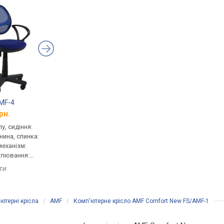
MF-4
AMF Byte/AMF-5
AMF Byte/AMF-4
рн.
від 2 825 грн.
від 2 825 грн.
у, сидіння:
для персоналу, сидіння:
для персоналу, сидін
нина, спинка:
45x43 см, тканина, спинка:
45x43 см, тканина, сп
 механізм:
46 см, сітка, механізм:
46 см, сітка, механізм
гулювання:
freestyle, регулювання:
freestyle, регулюванн
сткості
висоти, жорсткості
висоти, жорсткості
яти
порівняти
порівняти
ютерні крісла
/
AMF
/
Комп'ютерне крісло AMF Comfort New FS/AMF-1