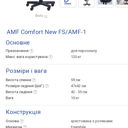
Фото
12
AMF Comfort New FS/AMF-1
Основне
Призначення
для персоналу
Макс. вага
користувача
120 кг
Розміри і вага
Висота
спинки
59 см
Розміри сидіння
(ШхГ)
47x42 см
Висота
сидіння
42 - 55 см
Вага
10 кг
Конструкція
Основа
хрестовина з роликами
Механізм
Freestyle