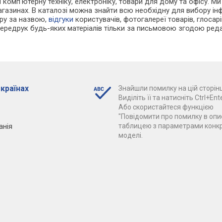
 і комп'ютерну техніку, електроніку, товари для дому та офісу. 
агазинах. В каталозі можна знайти всю необхідну для вибору і
ару за назвою,
відгуки
користувачів, фотогалереї товарів, глосарій
Передрук будь-яких матеріалів тільки за письмовою згодою реда
 країнах
Знайшли помилку на цій сторінц
Виділіть її та натисніть Ctrl+Ente
Або скористайтеся функцією
"Повідомити про помилку в опис
анія
таблицею з параметрами конк
моделі.