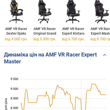
AMF VR Racer
AMF VR Racer
AMF VR Racer
AMF VR Rac
Dexter Djaks
Original Grand
Expert Kintaro
Expert Mast
від 4 000 грн.
від 5 300 грн.
від 6 700 грн.
від 8 700 гр
Динаміка цін на AMF VR Racer Expert
Master
9 500
 000
 500
 000
9 000
8 500
Середня ціна
8 000
6 500