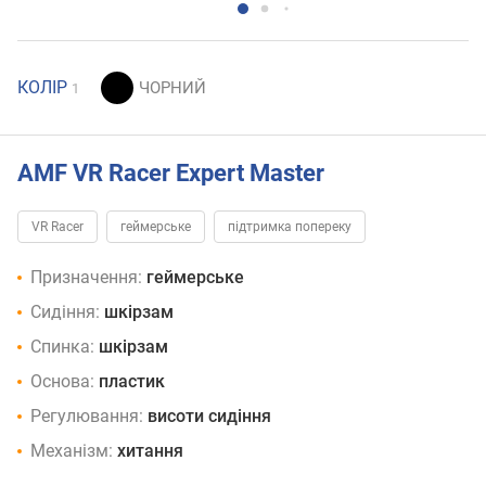
КОЛІР
1
AMF VR Racer Expert Master
VR Racer
геймерське
підтримка попереку
Призначення:
геймерське
Сидіння:
шкірзам
Спинка:
шкірзам
Основа:
пластик
Регулювання:
висоти сидіння
Механізм:
хитання