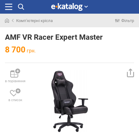
Комп'ютерні крісла
Фільтр
Шукали
раніше
AMF VR Racer Expert Master
8 700
грн.
в порівняння
в список