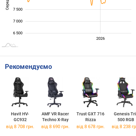
7 500
7 000
6 500
2024
2025
2028
2026
L
Рекомендуємо
Havit HV-
AMF VR Racer
Trust GXT 716
Genesis Tri
GC932
Techno X-Ray
Rizza
500 RGB
від 8 708 грн.
від 8 690 грн.
від 8 678 грн.
від 8 238 гр