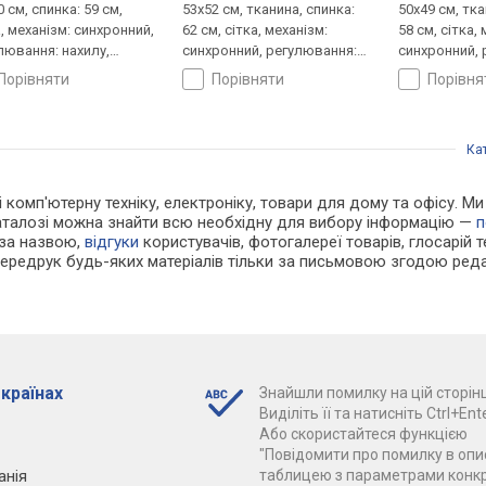
 см, спинка: 59 см,
53x52 см, тканина, спинка:
50x49 см, тка
а, механізм: синхронний,
62 см, сітка, механізм:
58 см, сітка,
лювання: нахилу,
синхронний, регулювання:
синхронний, 
ти, жорсткості
нахилу, висоти, глибини,
висоти, глиб
порівняти
порівняти
порівн
жорсткості
Ка
 і комп'ютерну техніку, електроніку, товари для дому та офісу. 
каталозі можна знайти всю необхідну для вибору інформацію —
п
 за назвою,
відгуки
користувачів, фотогалереї товарів, глосарій те
Передрук будь-яких матеріалів тільки за письмовою згодою реда
 країнах
Знайшли помилку на цій сторінц
Виділіть її та натисніть Ctrl+Ente
Або скористайтеся функцією
"Повідомити про помилку в опис
анія
таблицею з параметрами конк