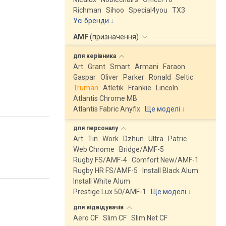
Richman
Sihoo
Special4you
ТX3
Усі бренди
AMF
(
призначення
)
для
керівника
Art
Grant
Smart
Armani
Faraon
Gaspar
Oliver
Parker
Ronald
Seltic
Truman
Atletik
Frankie
Lincoln
Atlantis Chrome MB
Atlantis Fabric Anyfix
Ще моделі
↓
для
персоналу
Art
Tin
Work
Dzhun
Ultra
Patric
Web Chrome
Bridge/AMF-5
Rugby FS/AMF-4
Comfort New/AMF-1
Rugby HR FS/AMF-5
Install Black Alum
Install White Alum
Prestige Lux 50/AMF-1
Ще моделі
↓
для
відвідувачів
Aero CF
Slim CF
Slim Net CF