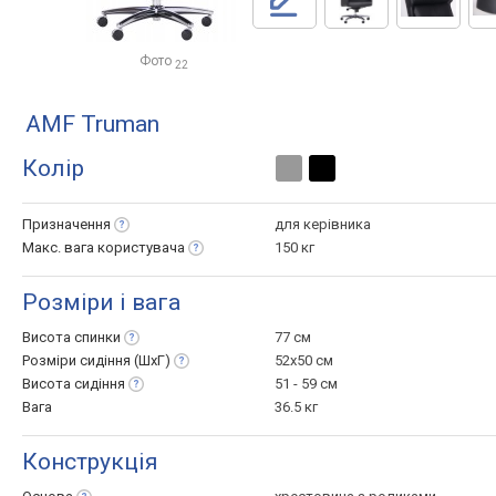
Фото
22
AMF Truman
Колір
Призначення
для керівника
Макс. вага
користувача
150 кг
Розміри і вага
Висота
спинки
77 см
Розміри сидіння
(ШхГ)
52x50 см
Висота
сидіння
51 - 59 см
Вага
36.5 кг
Конструкція