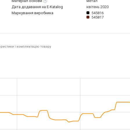
Матеріал
основи
метал
Дата додавання на E-Katalog
квітень 2020
Маркування виробника
545816
545817
ристики і комплектацію товару