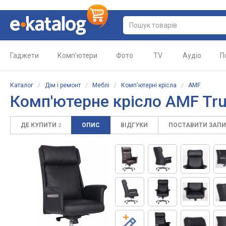
Гаджети
Комп'ютери
Фото
TV
Аудіо
П
Каталог
/
Дім і ремонт
/
Меблі
/
Комп'ютерні крісла
/
AMF
Комп'ютерне крісло AMF Tr
ДЕ КУПИТИ
ОПИС
ВІДГУКИ
ПОСТАВИТИ ЗАП
2