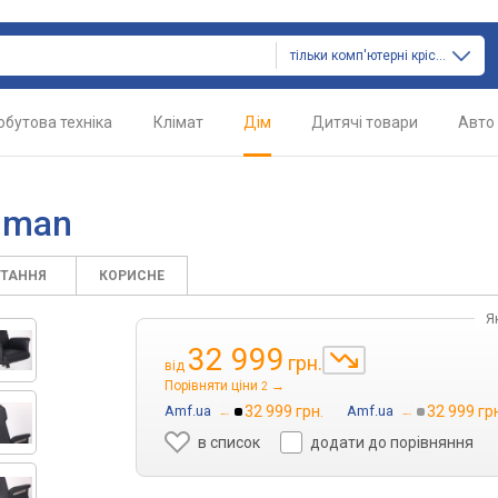
тільки комп'ютерні крісла
обутова техніка
Клімат
Дім
Дитячі товари
Авто
uman
ИТАННЯ
КОРИСНЕ
Я
32 999
грн.
від
Порівняти ціни
→
2
Amf.ua
→
32 999 грн.
Amf.ua
→
32 999 гр
в список
додати до порівняння