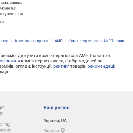
нина, спинка:
51.5x52.5 см, спинка: сітка,
50x50 см, спинка: 75 с
 механізм:
механізм: хитання,
сітка, механізм: синх
регулювання:
регулювання: висоти,
регулювання: нахилу,
ини, жорсткості
глибини, жорсткості
висоти, жорсткості
яти
порівняти
порівняти
талог
/
Комп'ютерні крісла
/
AMF
/
Комп'ютерне крісло AMF Truman
Ми знаємо, де купити комп'ютерні крісла AMF Truman за
орівняння
комп'ютерних крісел, підбір моделей за
рмінів, огляди, інструкції,
рейтинг
товарів,
рекомендації
кції.
Ваш регіон
і?
r.
Україна
,
UA
і" під
ретної
Україна