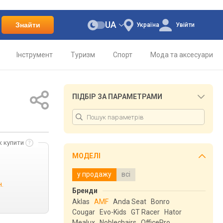
UA
Знайти
Україна
Увійти
Інструмент
Туризм
Спорт
Мода та аксесуари
ПІДБІР ЗА ПАРАМЕТРАМИ
к купити
МОДЕЛІ
у продажу
всі
н.
Бренди
Aklas
AMF
Anda Seat
Bonro
Cougar
Evo-Kids
GT Racer
Hator
Mealux
Noblechairs
OfficePro