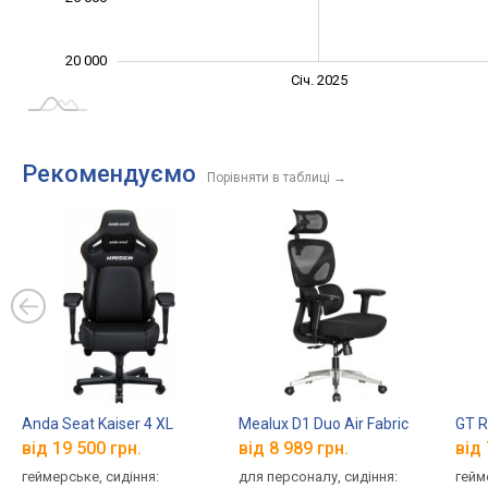
20 000
Січ. 2027
Лип.
Січ. 2025
L
Рекомендуємо
Порівняти в таблиці
→
Anda Seat Kaiser 4 XL
Mealux D1 Duo Air Fabric
GT R
від 19 500 грн.
від 8 989 грн.
від 
геймерське, сидіння:
для персоналу, сидіння:
гейм