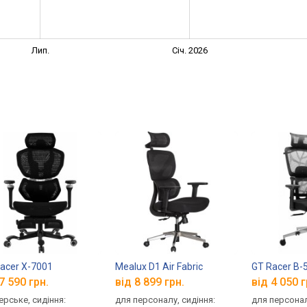
Лип.
Січ. 2026
acer X-7001
Mealux D1 Air Fabric
GT Racer B-
7 590 грн.
від 8 899 грн.
від 4 050 г
ерське, сидіння:
для персоналу, сидіння:
для персонал