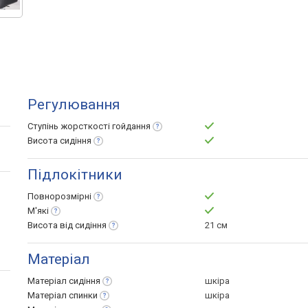
Регулювання
Ступінь жорсткості
гойдання
Висота
сидіння
Підлокітники
Повнорозмірні
М'які
Висота від
сидіння
21 см
Матеріал
Матеріал
сидіння
шкіра
Матеріал
спинки
шкіра