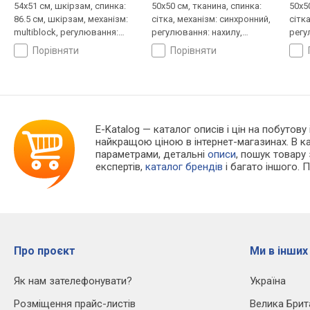
54x51 см, шкірзам, спинка:
50x50 см, тканина, спинка:
50x50
86.5 см, шкірзам, механізм:
сітка, механізм: синхронний,
сітк
multiblock, регулювання:
регулювання: нахилу,
регу
нахилу, висоти, жорсткості
висоти, глибини, жорсткості
висо
порівняти
порівняти
E-Katalog
— каталог описів і цін на побутову
найкращою ціною в інтернет-магазинах. В 
параметрами, детальні
описи
, пошук товару
експертів,
каталог брендів
і багато іншого. 
Про проєкт
Ми в інших
Як нам зателефонувати?
Україна
Розміщення прайс-листів
Велика Брит