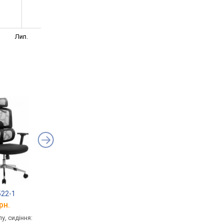
Лип.
522-1
Cougar Argo One
GT Racer B-541F
рн.
від 12 545 грн.
від 9 500 грн.
у, сидіння:
геймерське, сидіння:
для керівника, сидінн