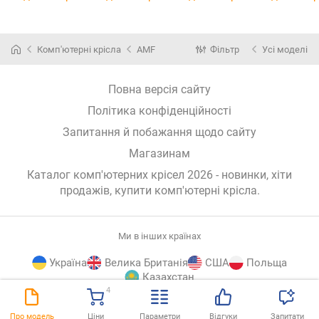
Комп'ютерні крісла
AMF
Фільтр
Усі моделі
Повна версія сайту
Політика конфіденційності
Запитання й побажання щодо сайту
Магазинам
Каталог комп'ютерних крісел 2026 - новинки, хіти
продажів,
купити комп'ютерні крісла
.
Ми в інших країнах
Україна
Велика Британія
США
Польща
Казахстан
4
E-
© E-Katalog, 2026
ВГОРУ
Про модель
Ціни
Параметри
Відгуки
Запитати