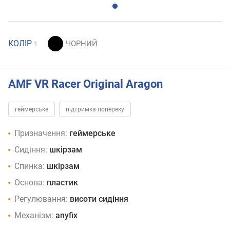
КОЛІР
1
AMF VR Racer Original Aragon
геймерське
підтримка попереку
Призначення:
геймерське
Сидіння:
шкірзам
Спинка:
шкірзам
Основа:
пластик
Регулювання:
висоти сидіння
Механізм:
anyfix