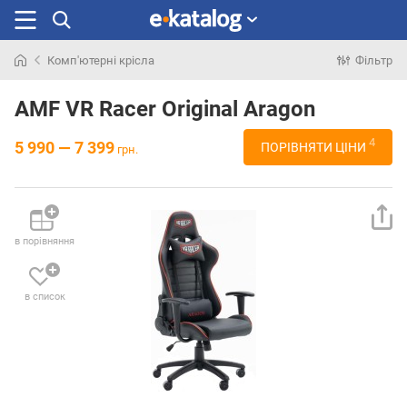
Комп'ютерні крісла
Фільтр
Шукали
раніше
AMF VR Racer Original Aragon
4
5 990 — 7 399
ПОРІВНЯТИ ЦІНИ
грн.
в порівняння
в список