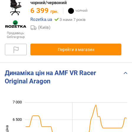
чорний/червоний
6 399
грн.
Rozetka.ua
З нами 7 років
(Київ)
Продавець:
Gelira-group
Перейти в магазин
Динаміка цін на AMF VR Racer
Original Aragon
 200
 400
 600
 800
 500
 500
 000
7 000
6 500