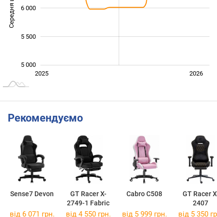
Середня ціна
6 000
5 400
5 500
5 000
Лип.
2027
2025
2026
L
Рекомендуємо
Sense7 Devon
GT Racer X-
Cabro C508
GT Racer X
2749-1 Fabric
2407
від 6 071 грн.
від 4 550 грн.
від 5 999 грн.
від 5 350 гр