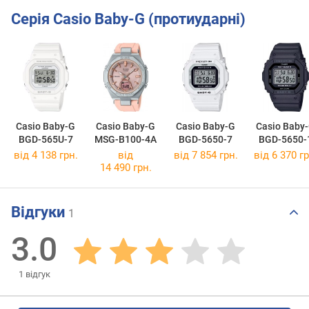
Серія Casio Baby-G (протиударні)
Casio Baby-G
Casio Baby-G
Casio Baby-G
Casio Baby
BGD-565U-7
MSG-B100-4A
BGD-5650-7
BGD-5650-
від 4 138 грн.
від
від 7 854 грн.
від 6 370 гр
14 490 грн.
Відгуки
1
3.0
1
відгук