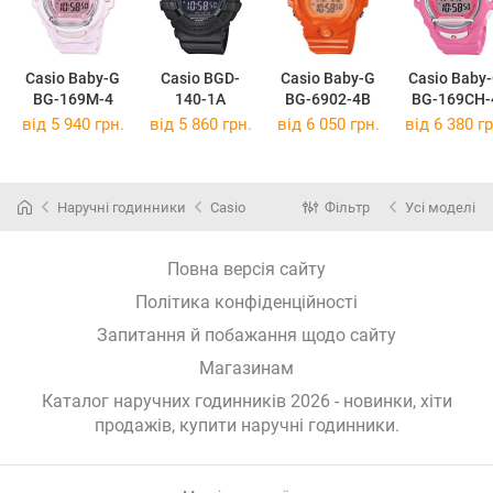
Casio Baby-G
Casio BGD-
Casio Baby-G
Casio Baby
BG-169M-4
140-1A
BG-6902-4B
BG-169CH-
від 5 940 грн.
від 5 860 грн.
від 6 050 грн.
від 6 380 гр
Наручні годинники
Casio
Фільтр
Усі моделі
Повна версія сайту
Політика конфіденційності
Запитання й побажання щодо сайту
Магазинам
Каталог наручних годинників 2026 - новинки, хіти
продажів,
купити наручні годинники
.