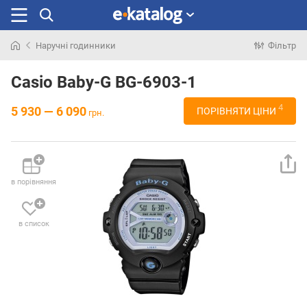
Наручні годинники
Фільтр
Шукали
раніше
Casio Baby-G BG-6903-1
4
5 930 — 6 090
ПОРІВНЯТИ ЦІНИ
грн.
в порівняння
в список