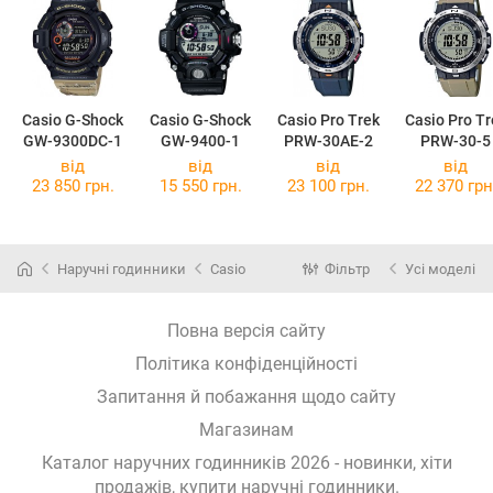
Casio G-Shock
Casio G-Shock
Casio Pro Trek
Casio Pro Tr
GW-9300DC-1
GW-9400-1
PRW-30AE-2
PRW-30-5
від
від
від
від
23 850 грн.
15 550 грн.
23 100 грн.
22 370 грн
Наручні годинники
Casio
Фільтр
Усі моделі
Повна версія сайту
Політика конфіденційності
Запитання й побажання щодо сайту
Магазинам
Каталог наручних годинників 2026 - новинки, хіти
продажів,
купити наручні годинники
.