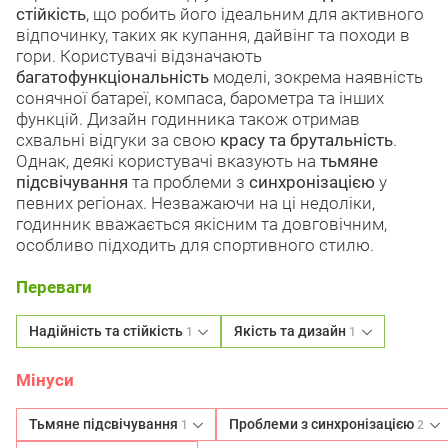
стійкість
, що робить його ідеальним для активного
відпочинку, таких як купання, дайвінг та походи в
гори. Користувачі відзначають
багатофункціональність
моделі, зокрема наявність
сонячної батареї, компаса, барометра та інших
функцій. Дизайн годинника також отримав
схвальні відгуки за свою
красу та брутальність
.
Однак, деякі користувачі вказують на
тьмяне
підсвічування
та проблеми з
синхронізацією
у
певних регіонах. Незважаючи на ці недоліки,
годинник вважається якісним та довговічним,
особливо підходить для спортивного стилю.
Переваги
Надійність та стійкість
Якість та дизайн
1
1
Мінуси
Тьмяне підсвічування
Проблеми з синхронізацією
1
2