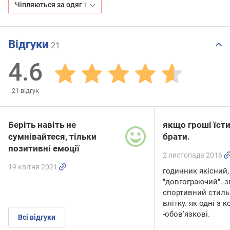
Чіпляються за одяг
1
Відгуки
21
4.6
21
відгук
Беріть навіть не
якщо гроші їсти
сумнівайтеся, тільки
брати.
позитивні емоції
2 листопада 2016
19 квітня 2021
годинник якісний,
"довгограючий". 
спортивний стиль
влітку. як одні з к
-обов'язкові.
Всі відгуки