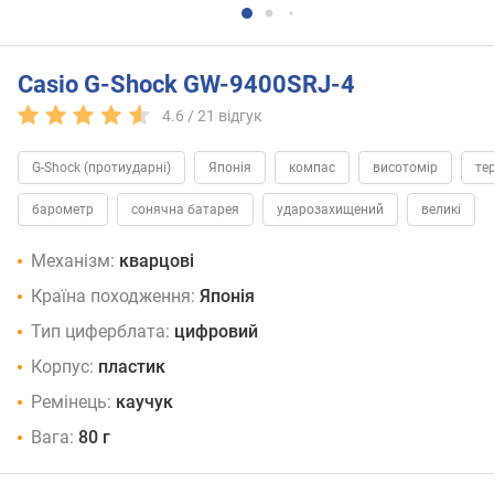
Casio G-Shock GW-9400SRJ-4
4.6 /
21
відгук
G-Shock (протиударні)
Японія
компас
висотомір
те
барометр
сонячна батарея
ударозахищений
великі
Механізм:
кварцові
Країна походження:
Японія
Тип циферблата:
цифровий
Корпус:
пластик
Ремінець:
каучук
Вага:
80 г