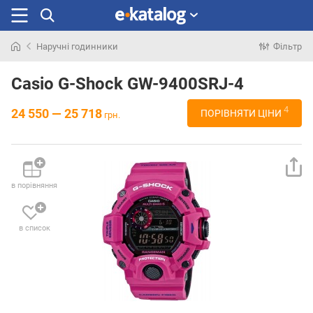
Наручні годинники
Фільтр
Шукали
раніше
Casio G-Shock GW-9400SRJ-4
4
24 550 — 25 718
ПОРІВНЯТИ ЦІНИ
грн.
в порівняння
в список