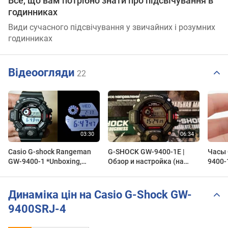
Все, що вам потрібно знати про підсвічування в
годинниках
Види сучасного підсвічування у звичайних і розумних
годинниках
Відеоогляди
22
Casio G-shock Rangeman
G-SHOCK GW-9400-1E |
Часы 
GW-9400-1 *Unboxing,
Обзор и настройка (на
9400-
sensor & Light demo
русском) | Купить со
Инстр
скидкой
настр
Forum
Динаміка цін на Casio G-Shock GW-
9400SRJ-4