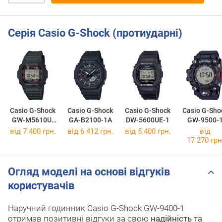
Серія Casio G-Shock (протиударні)
Casio G-Shock
Casio G-Shock
Casio G-Shock
Casio G-Sho
GW-M5610U-
GA-B2100-1A
DW-5600UE-1
GW-9500-
1E
від 7 400 грн.
від 6 412 грн.
від 5 400 грн.
від
17 270 грн
Огляд моделі на основі відгуків
користувачів
Наручний годинник Casio G-Shock GW-9400-1
отримав позитивні відгуки за свою
надійність
та