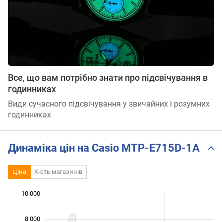
Все, що вам потрібно знати про підсвічування в
годинниках
Види сучасного підсвічування у звичайних і розумних
годинниках
Динаміка цін на Casio MTP-E715D-1A
Ціна
К-сть магазинів
 000
 000
 000
 000
 000
0
10 000
8 000