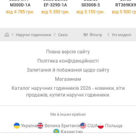
M300D-1A
EF-329D-1A
S03008-3
RT369KX9
від 4 785 грн.
від 5 350 грн.
від 5 155 грн.
від 5 900 гр
Наручні годинники
Casio
Фільтр
Усі моделі
Повна версія сайту
Політика конфіденційності
Запитання й побажання щодо сайту
Магазинам
Каталог наручних годинників 2026 - новинки, хіти
продажів,
купити наручні годинники
.
Ми в інших країнах
Україна
Велика Британія
США
Польща
Казахстан