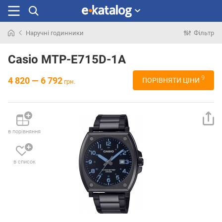
Наручні годинники
Фільтр
Шукали
раніше
Casio MTP-E715D-1A
9
4 820 — 6 792
ПОРІВНЯТИ ЦІНИ
грн.
в порівняння
в список