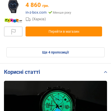
4 860
грн.
in-z-box.com
Менше року
(Харків)
Перейти в магазин
ще
4
пропозиції
Корисні статті