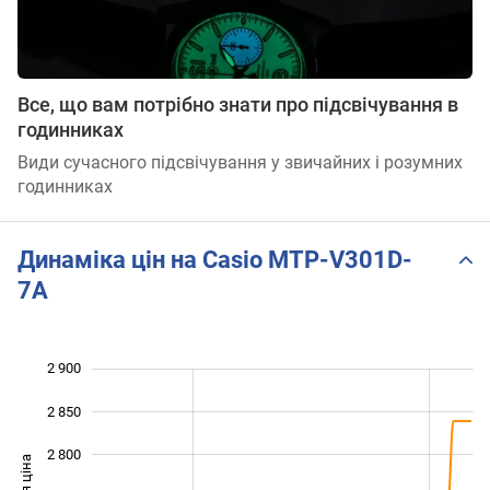
Все, що вам потрібно знати про підсвічування в
годинниках
Види сучасного підсвічування у звичайних і розумних
годинниках
Динаміка цін на Casio MTP-V301D-
7A
2 900
 500
 550
 950
2 850
2 800