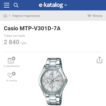
Наручні годинники
Фільтр
Шукали
раніше
Casio MTP-V301D-7A
Товар застарів
2 840
грн.
в порівняння
в список