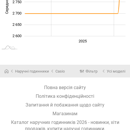
Середня ціна
2 750
2 600
2 700
2 650
2 600
2024
2026
2027
2025
L
Наручні годинники
Casio
Фільтр
Усі моделі
Повна версія сайту
Політика конфіденційності
Запитання й побажання щодо сайту
Магазинам
Каталог наручних годинників 2026 - новинки, хіти
продажів,
купити наручні годинники
.