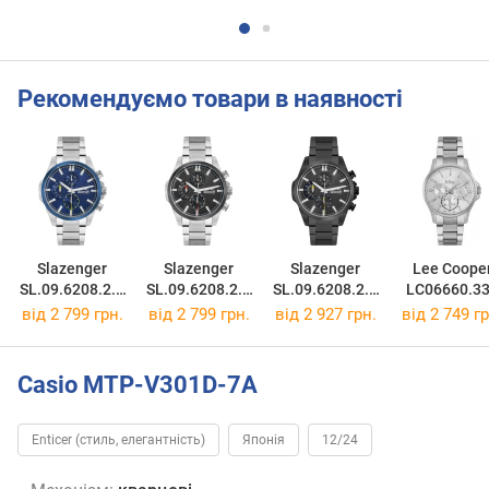
Рекомендуємо товари в наявності
Slazenger
Slazenger
Slazenger
Lee Coope
SL.09.6208.2.0
SL.09.6208.2.0
SL.09.6208.2.0
LC06660.3
4
2
1
від 2 799 грн.
від 2 799 грн.
від 2 927 грн.
від 2 749 гр
Casio MTP-V301D-7A
Enticer (стиль, елегантність)
Японія
12/24