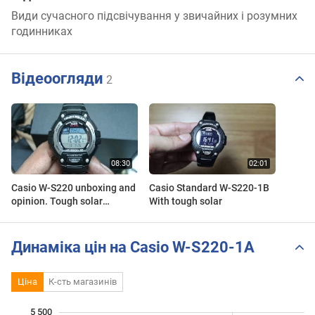
Види сучасного підсвічування у звичайних і розумних
годинниках
Відеоогляди
2
Casio W-S220 unboxing and
Casio Standard W-S220-1B
opinion. Tough solar
With tough solar
runners watch, D092
Динаміка цін на Casio W-S220-1A
Ціна
К-сть магазинів
5 500
 000
 500
 000