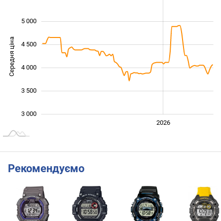
5 000
Середня ціна
4 500
3 000
4 000
3 500
3 000
2024
2025
2028
2026
L
Рекомендуємо