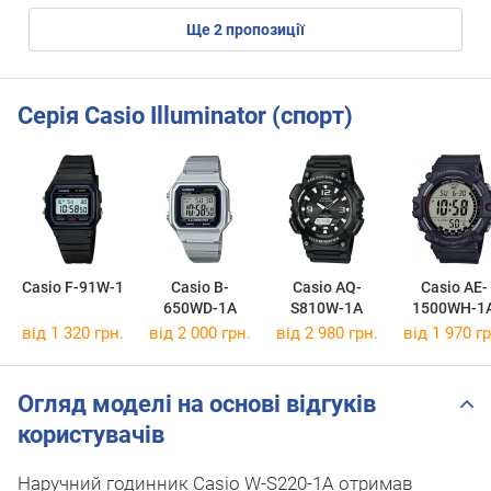
ще
2
пропозиції
Серія Casio Illuminator (спорт)
Casio F-91W-1
Casio B-
Casio AQ-
Casio AE-
650WD-1A
S810W-1A
1500WH-1
від 1 320 грн.
від 2 000 грн.
від 2 980 грн.
від 1 970 гр
Огляд моделі на основі відгуків
користувачів
Наручний годинник Casio W-S220-1A отримав