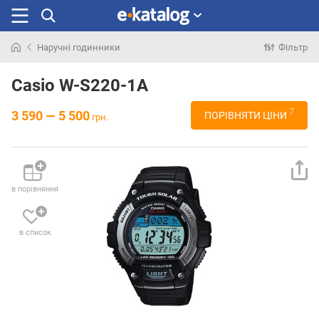
Наручні годинники
Фільтр
Шукали
раніше
Casio W-S220-1A
7
3 590 — 5 500
ПОРІВНЯТИ ЦІНИ
грн.
в порівняння
в список