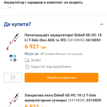
Акумулятор і зарядкав в комплект не входять.
...
Де купити?
Пила+кущоріз акумуляторні Einhell GE-HC 18
LI T-Solo (без АКБ та ЗП)
(3410800)
3410800
6 921
грн.
Moyo.ua
З нами більше 10-ти років
(Київ)
Гарантія: від виробника
Перейти в магазин
Ланцюгова пила Einhell GE-HC 18 LI T-Solo
акумуляторная сучкорез
(3410800)
3410800
6 921