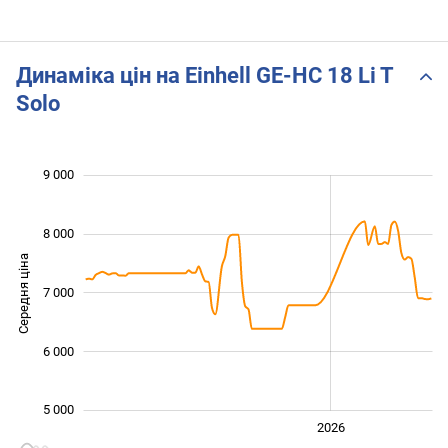
Динаміка цін на Einhell GE-HC 18 Li T
Solo
 000
 000
 500
 500
 500
 000
9 000
8 000
Середня ціна
7 000
5 000
6 000
5 000
2024
2025
2028
2026
L