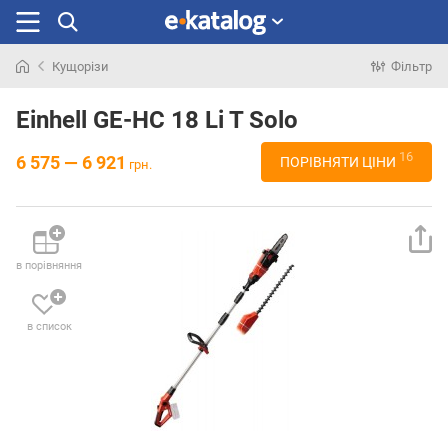
Кущорізи
Фільтр
Шукали
раніше
Einhell GE-HC 18 Li T Solo
16
6 575 — 6 921
ПОРІВНЯТИ ЦІНИ
грн.
в порівняння
в список