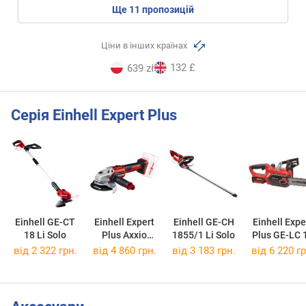
ще
11
пропозицій
Ціни в інших країнах
132 £
639 zł
Серія Einhell Expert Plus
Einhell GE-CT
Einhell Expert
Einhell GE-CH
Einhell Expe
18 Li Solo
Plus Axxio
1855/1 Li Solo
Plus GE-LC 
18/125 Solo
Li Kit
від 2 322 грн.
від 4 860 грн.
від 3 183 грн.
від 6 220 гр