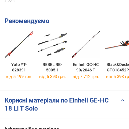
Рекомендуємо
Yato YT-
REBEL RB-
Einhell GC-HC
Black&Deck
828391
5005.1
90/2046 T
GTC18452
від 5 199 грн.
від 5 393 грн.
від 7 712 грн.
від 5 393 гр
Корисні матеріали по Einhell GE-HC
18 Li T Solo
Інформаційна листівка