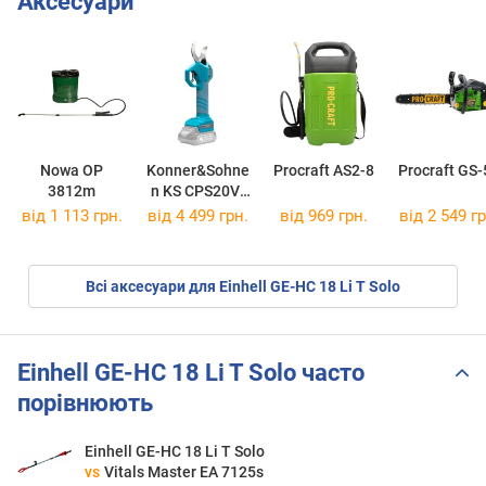
Аксесуари
Nowa OP
Konner&Sohne
Procraft AS2-8
Procraft GS-
3812m
n KS CPS20V-
40
від 1 113 грн.
від 4 499 грн.
від 969 грн.
від 2 549 гр
Всі аксесуари для Einhell GE-HC 18 Li T Solo
Einhell GE-HC 18 Li T Solo часто
порівнюють
Einhell GE-HC 18 Li T Solo
vs
Vitals Master EA 7125s