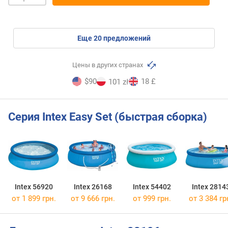
eще
20
предложений
Цены в других странах
$90
18 £
101 zł
Серия Intex Easy Set (быстрая сборка)
Intex 56920
Intex 26168
Intex 54402
Intex 2814
от 1 899 грн.
от 9 666 грн.
от 999 грн.
от 3 384 гр