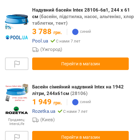
Надувний басейн Intex 28106-6в1, 244 х 61
см
(басейн, підстилка, насос, альгенікс, хлор
таблетки, тент)
3 788
грн.
Pool.ua
С нами 7 лет
(Ужгород)
Перейти в магазин
Басейн сімейний надувний Intex на 1942
літри, 244х61см
(28106)
1 949
грн.
Rozetka.ua
С нами 7 лет
(Киев)
Продавец:
InteroLife
Перейти в магазин