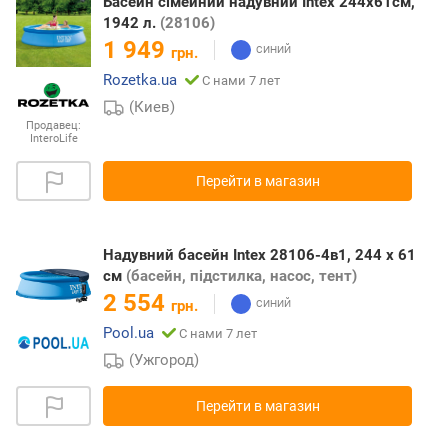
Басейн сімейний надувний Intex 244х61см,
1942 л.
(28106)
1 949
грн.
Rozetka.ua
С нами 7 лет
(Киев)
Продавец:
InteroLife
Перейти в магазин
Надувний басейн Intex 28106-4в1, 244 х 61
см
(басейн, підстилка, насос, тент)
2 554
грн.
Pool.ua
С нами 7 лет
(Ужгород)
Перейти в магазин