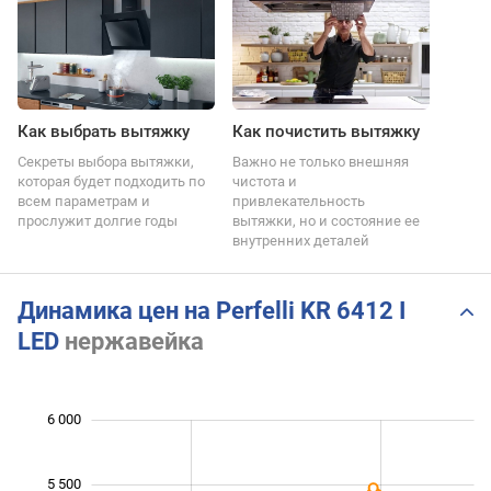
Как выбрать вытяжку
Как почистить вытяжку
Секреты выбора вытяжки,
Важно не только внешняя
которая будет подходить по
чистота и
всем параметрам и
привлекательность
прослужит долгие годы
вытяжки, но и состояние ее
внутренних деталей
Динамика цен на Perfelli KR 6412 I
LED
нержавейка
 800
 200
 400
 500
 500
 000
6 000
5 500