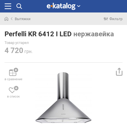
Вытяжки
Фильтр
Искали
раньше
Perfelli KR 6412 I LED
нержавейка
Товар устарел
4 720
грн.
в сравнение
в список