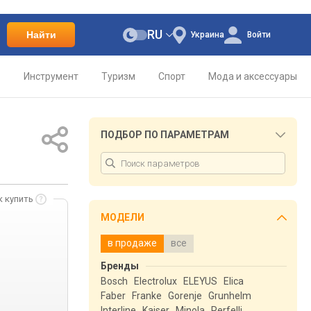
RU
Найти
Украина
Войти
о
Инструмент
Туризм
Спорт
Мода и аксессуары
ПОДБОР ПО ПАРАМЕТРАМ
к купить
МОДЕЛИ
в продаже
все
Бренды
Bosch
Electrolux
ELEYUS
Elica
Faber
Franke
Gorenje
Grunhelm
Interline
Kaiser
Minola
Perfelli