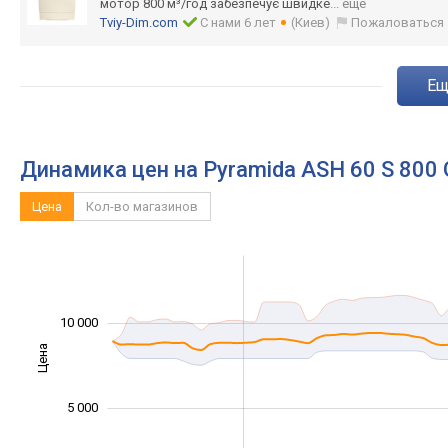
мотор 800 м³/год забезпечує швидке
... еще
Tviy-Dim.com
С нами 6 лет
(Киев)
Пожаловаться
e
Динамика цен на Pyramida ASH 60 S 800
Цена
Кол-во магазинов
-10 000
20 000
15 000
-2 000
-5 000
2 000
4 000
0
10 000
Цена
10 000
5 000