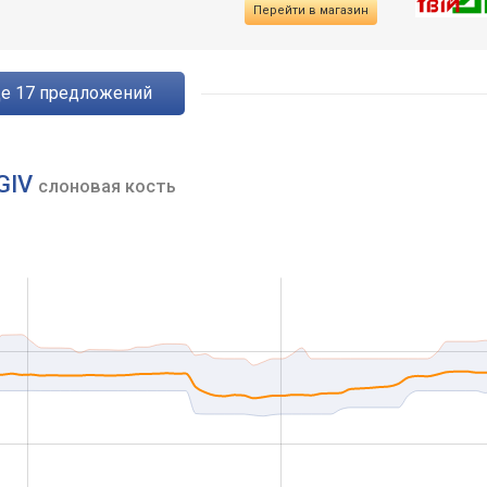
Перейти в магазин
ще
17
предложений
 GIV
слоновая кость