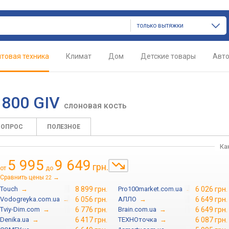
только вытяжки
товая техника
Климат
Дом
Детские товары
Авт
 800 GIV
слоновая кость
ВОПРОС
ПОЛЕЗНОЕ
Ка
5 995
9 649
грн.
от
до
Сравнить цены
→
22
Touch
→
8 899 грн.
Pro100market.com.ua
→
6 026 грн.
Vodogreyka.com.ua
→
6 056 грн.
АЛЛО
→
6 649 грн.
Tviy-Dim.com
→
6 776 грн.
Brain.com.ua
→
6 649 грн.
Denika.ua
→
6 417 грн.
ТЕХНОточка
→
6 087 грн.