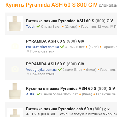
Купить Pyramida ASH 60 S 800 GIV
слонова
Витяжка похила Pyramida ASH 60 S
(800)
GIV
Touch
С нами 8 лет
(Днепр)
Гарантия: 12 мес.
П
PYRAMIDA ASH 60 S
(800)
GIV
Pro100market.com.ua
С нами 8 лет
(Киев)
Гарантия
Пожаловаться
PYRAMIDA ASH 60 S
(800)
GIV
Vodogreyka.com.ua
С нами 5 лет
(Киев)
Гарантия:
Пожаловаться
Кухонна витяжка Pyramida ASH 60 S
(800)
GIV
АЛЛО
С нами более 10-ти лет
(Киев)
Гарантия: 36
Витяжка похила Pyramida ash 60 s
(800)
giv
ASH 60 S (800) GBL — стильна потужна витяжка в чорно