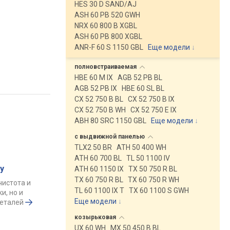
HES 30 D SAND/AJ
ASH 60 PB 520 GWH
NRX 60 800 B XGBL
ASH 60 PB 800 XGBL
ANR-F 60 S 1150 GBL
Еще модели
↓
полновстраиваемая
HBE 60 M IX
AGB 52 PB BL
AGB 52 PB IX
HBE 60 SL BL
CX 52 750 B BL
CX 52 750 B IX
CX 52 750 B WH
CX 52 750 E IX
ABH 80 SRC 1150 GBL
Еще модели
↓
с выдвижной
панелью
TLX2 50 BR
ATH 50 400 WH
ATH 60 700 BL
TL 50 1100 IV
у
ATH 60 1150 IX
TX 50 750 R BL
TX 60 750 R BL
TX 60 750 R WH
чистота и
TL 60 1100 IX T
TX 60 1100 S GWH
и, но и
Еще модели
↓
деталей
козырьковая
UX 60 WH
MX 50 450 B BL