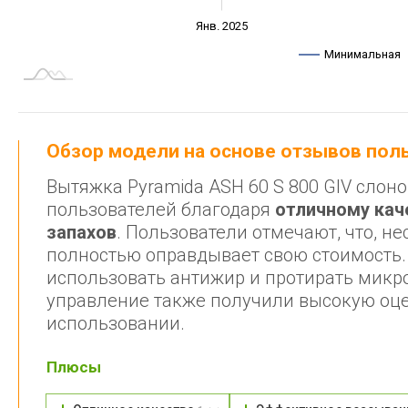
Янв. 2027
Июль
Апр.
Апр.
Окт.
Окт.
Янв. 2025
L
Минимальная
Обзор модели на основе отзывов по
Вытяжка Pyramida ASH 60 S 800 GIV сло
пользователей благодаря
отличному кач
запахов
. Пользователи отмечают, что, н
полностью оправдывает свою стоимость. 
использовать антижир и протирать микро
управление также получили высокую оцен
использовании.
Плюсы