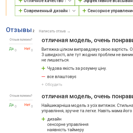
Отличное качество
Эффективное всасыва
1
Современный дизайн
Сенсорное управлени
1
Отзывы
→
2
Написать отзыв
отличная модель, очень понрав
Отзыв полезен?
Да
Нет
Витяжка цілком виправдовує свою вартість. О
0
0
3 швидкості, але тут жодних проблем не виник
не лишається.
Чудова якість за розумну ціну.
все влаштовує
Обсудить
отличная модель, очень понрав
Отзыв полезен?
Да
Нет
Найшикарніша модель з усіх витяжок. Стильна 
0
0
управління, зручне та легке. Навіть мама його
дизайн
сенсорне управління
наявність таймеру