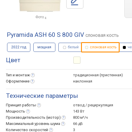
Фото
4
Pyramida ASH 60 S 800 GIV
слоновая кость
2022 год
мощная
белый
слоновая кость
че
Цвет
Тип и
монтаж
традиционная (пристенная)
Оформление
наклонная
Технические параметры
Принцип
работы
отвод / рециркуляция
Мощность
143 Вт
Производительность
(мотор)
800 м³/ч
Максимальный уровень
шума
66 дБ
Количество
скоростей
3