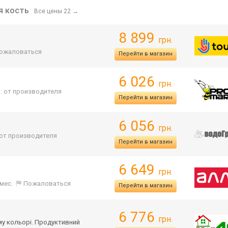
я кость
Все цены 22
→
8 899
грн.
ожаловаться
Перейти в магазин
6 026
грн.
: от производителя
Перейти в магазин
6 056
грн.
 от производителя
Перейти в магазин
6 649
грн.
 мес.
Пожаловаться
Перейти в магазин
6 776
грн.
му кольорі. Продуктивний