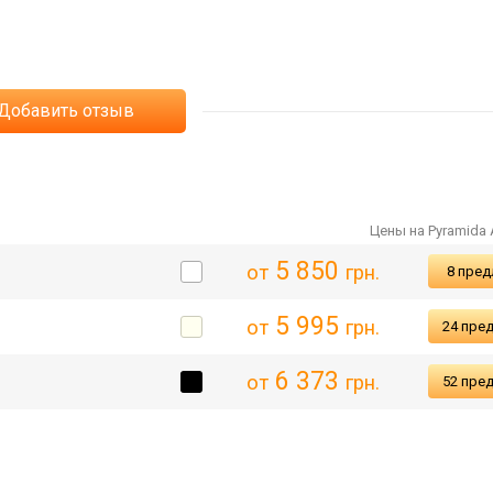
Добавить отзыв
Цены на Pyramida 
5 850
от
грн.
8 пре
5 995
от
грн.
24 пре
6 373
от
грн.
52 пре