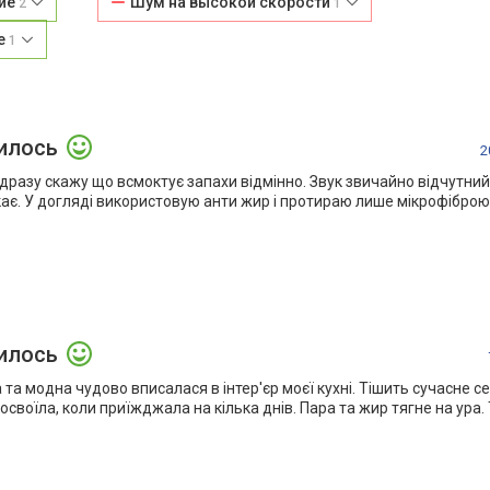
ние
Шум на высокой скорости
2
1
е
1
илось
2
дразу скажу що всмоктує запахи відмінно. Звук звичайно відчутний
ає. У догляді використовую анти жир і протираю лише мікрофіброю,
илось
та модна чудово вписалася в інтер'єр моєї кухні. Тішить сучасне с
 освоїла, коли приїжджала на кілька днів. Пара та жир тягне на ура.