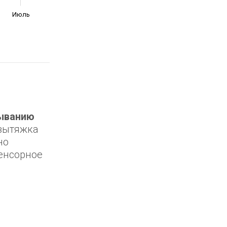
Июль
ыванию
 вытяжка
но
сенсорное