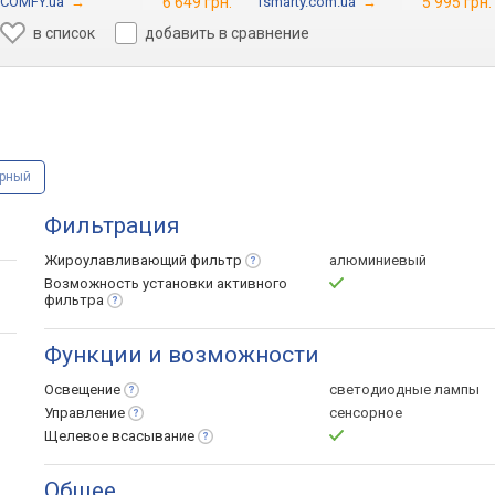
COMFY.ua
→
6 649 грн.
1smarty.com.ua
→
5 995 грн.
в список
добавить в сравнение
рный
Фильтрация
Жироулавливающий
фильтр
алюминиевый
Возможность установки активного
фильтра
Функции и возможности
Освещение
светодиодные лампы
Управление
сенсорное
Щелевое
всасывание
Общее