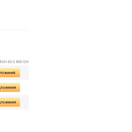
ASH 60 S 800 GIV
дложений
дложения
дложения