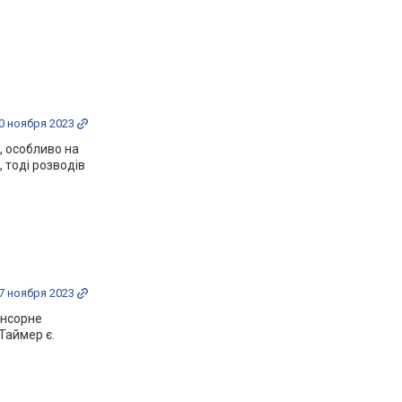
0 ноября 2023
, особливо на
 тоді розводів
7 ноября 2023
енсорне
 Таймер є.