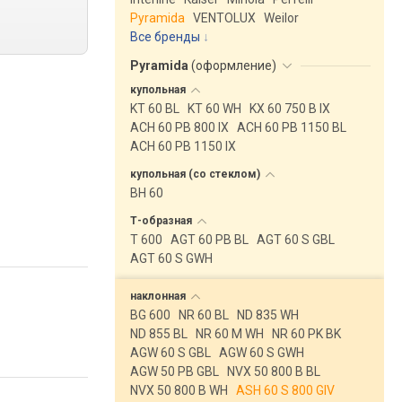
Pyramida
VENTOLUX
Weilor
Все бренды
Pyramida
(
оформление
)
купольная
KT 60 BL
KT 60 WH
KX 60 750 B IX
ACH 60 PB 800 IX
ACH 60 PB 1150 BL
ACH 60 PB 1150 IX
купольная (со
стеклом)
BH 60
Т-образная
T 600
AGT 60 PB BL
AGT 60 S GBL
AGT 60 S GWH
наклонная
BG 600
NR 60 BL
ND 835 WH
ND 855 BL
NR 60 M WH
NR 60 PK BK
AGW 60 S GBL
AGW 60 S GWH
AGW 50 PB GBL
NVX 50 800 B BL
NVX 50 800 B WH
ASH 60 S 800 GIV