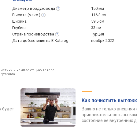
Диаметр
воздуховода
150 мм
Высота
(макс.)
116.3 см
Ширина
59.5 см
Глубина
33 см
Страна
производства
Турция
Дата добавления на E-Katalog
ноябрь 2022
ристики и комплектацию товара
Pyramida.
Как почистить вытяжк
я будет
Важно не только внешняя 
привлекательность вытяжк
состояние ее внутренних 