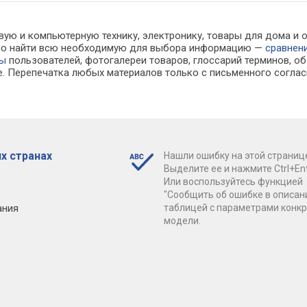
вую и компьютерную технику, электронику, товары для дома и о
ожно найти всю необходимую для выбора информацию —
сравнен
вы
пользователей, фотогалереи товаров, глоссарий терминов, об
е. Перепечатка любых материалов только с письменного соглас
х странах
Нашли ошибку на этой страниц
Выделите ее и нажмите Ctrl+Ent
Или воспользуйтесь функцией
"Сообщить об ошибке в описан
ания
таблицей с параметрами конк
модели.