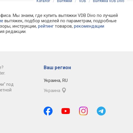
Каталог
/
Вытяжки
/
VDB
/
Вытяжка VDB Divo
фиса. Мы знаем, где купить вытяжки VDB Divo по лучшей
ие
вытяжек, подбор моделей по параметрам, подробные
зоры, инструкции,
рейтинг
товаров,
рекомендации
ия редакции.
Ваш регион
е?
er.
Украина
,
RU
ии" под
ретной
Украина