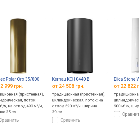
ec Polar Oro 35/800
Kernau KCH 0440 B
Elica Stone
2 999 грн.
от 24 508 грн.
от 22 822 
иционная (пристенная),
традиционная (пристенная),
традиционная
ндрическая, поток:
цилиндрическая, поток: на
цилиндрическ
³/ч, на отвод 490 м³/ч,
отвод 520 м³/ч, ширина
900 м³/ч, ши
на 35 см
39 см
сравни
сравнить
сравнить