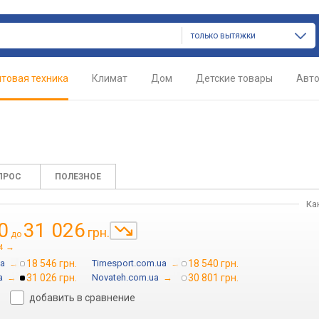
только вытяжки
товая техника
Климат
Дом
Детские товары
Авт
ПРОС
ПОЛЕЗНОЕ
Ка
0
31 026
грн.
до
→
4
ua
→
18 546 грн.
Timesport.com.ua
→
18 540 грн.
a
→
31 026 грн.
Novateh.com.ua
→
30 801 грн.
добавить в сравнение