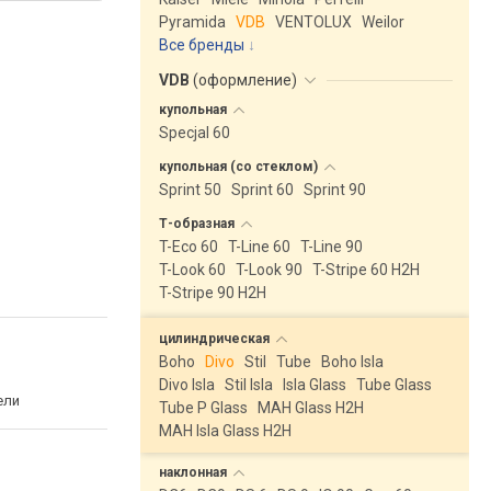
Pyramida
VDB
VENTOLUX
Weilor
Все бренды
VDB
(
оформление
)
купольная
Specjal 60
купольная (со
стеклом)
Sprint 50
Sprint 60
Sprint 90
Т-образная
T-Eco 60
T-Line 60
T-Line 90
T-Look 60
T-Look 90
T-Stripe 60 H2H
T-Stripe 90 H2H
цилиндрическая
Boho
Divo
Stil
Tube
Boho Isla
Divo Isla
Stil Isla
Isla Glass
Tube Glass
ели
Tube P Glass
MAH Glass H2H
MAH Isla Glass H2H
наклонная