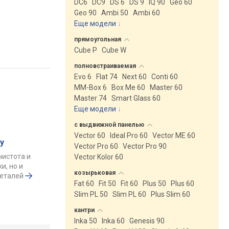
DC6
DC9
DS 6
DS 9
IQ 90
Geo 60
Geo 90
Ambi 50
Ambi 60
Еще модели
↓
прямоугольная
Cube P
Cube W
полновстраиваемая
Evo 6
Flat 74
Next 60
Conti 60
MM-Box 6
Box Me 60
Master 60
Master 74
Smart Glass 60
Еще модели
↓
с выдвижной
панелью
Vector 60
Ideal Pro 60
Vector ME 60
у
Vector Pro 60
Vector Pro 90
чистота и
Vector Kolor 60
и, но и
козырьковая
деталей
Fat 60
Fit 50
Fit 60
Plus 50
Plus 60
Slim PL 50
Slim PL 60
Plus Slim 60
кантри
Inka 50
Inka 60
Genesis 90