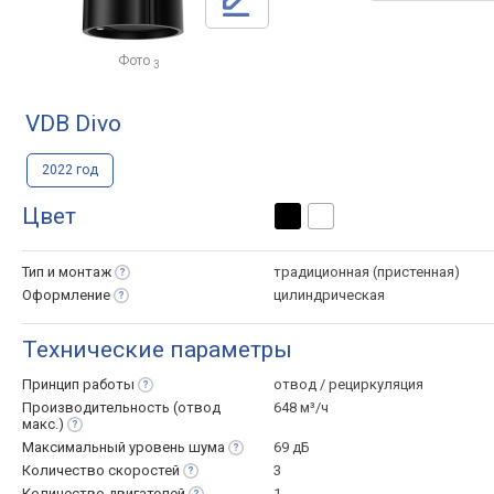
Фото
3
VDB Divo
2022 год
Цвет
Тип и
монтаж
традиционная (пристенная)
Оформление
цилиндрическая
Технические параметры
Принцип
работы
отвод / рециркуляция
Производительность (отвод
648 м³/ч
макс.)
Максимальный уровень
шума
69 дБ
Количество
скоростей
3
Количество
двигателей
1