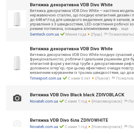
Витяжка декоративна VDB Divo White
Витяжка декоративна VDB Divo White — настінна модель 
нержавіючою сталлю, що поєднує елегантний дизайн і п
до 648 м³/год для швидкого видалення диму й запахів, м
управління з 3 швидкостями, LED-освітлення робочої з
режимі поглинача, оснащена алюмінієвими жир
... еще
Semtech.com.ua
Менее года
(Луцк)
Пожаловать
Витяжка декоративна VDB Divo White
Витяжка декоративна VDB Divo White поєднує сучасний 
функціональніст
ю, роблячи її ідеальним рішенням для бу
елегантній формі у вигляді труби з декоративними риф
доповнює інтер’єр, при цьому ефективно очищує повіт
механічним керуванням із трьома швидкостями, що до
Timesport.com.ua
С нами 6 лет
(Львов)
Пожалов
Витяжка VDB Divo Black black ZDIVOBLACK
Novateh.com.ua
С нами 1 год
(Новояворовск)
По
Витяжка VDB Divo біла ZDIVOWHITE
Novateh.com.ua
С нами 1 год
(Новояворовск)
По