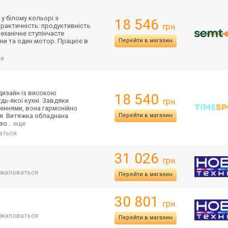
у білому кольорі з
18 546
рактичність: продуктивність
грн.
еханічне ступінчасте
они та один мотор. Працює в
Перейти в магазин
ся
дизайн із високою
18 540
дь-якої кухні. Завдяки
грн.
леннями, вона гармонійно
ря. Витяжка обладнана
Перейти в магазин
зво
... еще
аться
31 026
грн.
жаловаться
Перейти в магазин
30 801
грн.
жаловаться
Перейти в магазин