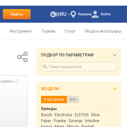
RU
Найти
Украина
Войти
о
Инструмент
Туризм
Спорт
Мода и аксессуары
ПОДБОР ПО ПАРАМЕТРАМ
к купить
МОДЕЛИ
в продаже
все
Бренды
Bosch
Electrolux
ELEYUS
Elica
Faber
Franke
Gorenje
Interline
Kaiser
Miele
Minola
Perfelli