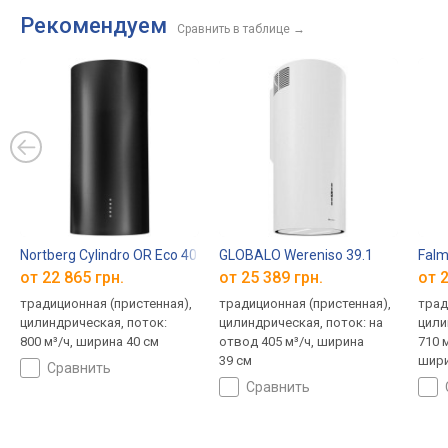
Рекомендуем
Сравнить в таблице
→
Nortberg Cylindro OR Eco 40
GLOBALO Wereniso 39.1
Falm
от 22 865 грн.
от 25 389 грн.
от 2
традиционная (пристенная),
традиционная (пристенная),
трад
цилиндрическая, поток:
цилиндрическая, поток: на
цили
800 м³/ч, ширина 40 см
отвод 405 м³/ч, ширина
710 м
39 см
шири
сравнить
сравнить