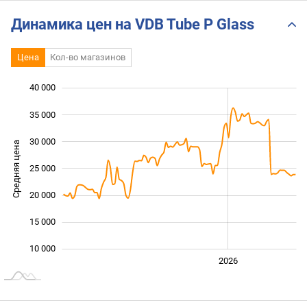
Динамика цен на VDB Tube P Glass
Цена
Кол-во магазинов
40 000
 000
 000
0
35 000
30 000
Средняя цена
25 000
10 000
20 000
15 000
10 000
2024
2025
2028
2026
L