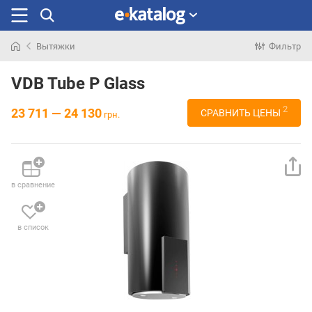
Вытяжки
Фильтр
Искали
раньше
VDB Tube P Glass
2
23 711 — 24 130
СРАВНИТЬ ЦЕНЫ
грн.
в сравнение
в список