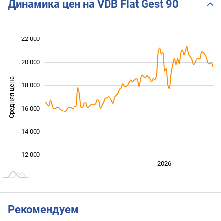
Динамика цен на VDB Flat Gest 90
22 000
 000
 000
 000
20 000
Средняя цена
18 000
12 000
16 000
14 000
12 000
2024
2025
2028
2026
L
Рекомендуем