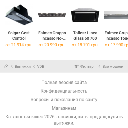
Solgaz Gest
Falmec Gruppo
Toflesz Linea
Falmec Grup
Control
Incasso No-
Glass 60 700
Incasso Tou
Drop 90/800
Vision 70/8
от 21 914 грн.
от 20 990 грн.
от 18 701 грн.
от 17 990 гр
Вытяжки
VDB
Фильтр
Все модели
Полная версия сайта
Конфиденциальность
Вопросы и пожелания по сайту
Магазинам
Каталог вытяжек 2026 - новинки, хиты продаж,
купить
вытяжки
.