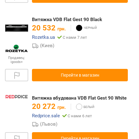
Витяжка VDB Flat Gest 90 Black
20 532
грн.
Rozetka.ua
С нами 7 лет
(Киев)
Продавец:
igoods+
Перейти в магазин
Витяжка вбудована VDB Flat Gest 90 White
20 272
грн.
Redprice.sale
С нами 6 лет
(Львов)
Перейти в магазин