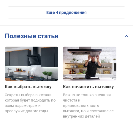
eще
4
предложения
Полезные статьи
Как выбрать вытяжку
Как почистить вытяжку
Секреты выбора вытяжки,
Важно не только внешняя
которая будет подходить по
чистота и
всем параметрам и
привлекательность
прослужит долгие годы
вытяжки, но и состояние ее
внутренних деталей