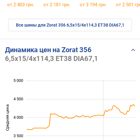
195/65 R15 91Q
195/65 R15 91H
195/65 R15 91T
195/65 R15 
от
2 403 грн.
от
2 181 грн.
от
3 194 грн.
от
2 501 гр
Все шины для Zorat 356 6,5x15/4x114,3 ET38 DIA67,1
Динамика цен на Zorat 356
6,5x15/4x114,3 ET38 DIA67,1
 800
 200
 400
 500
 500
 000
5 000
4 500
Средняя цена
4 000
3 200
3 500