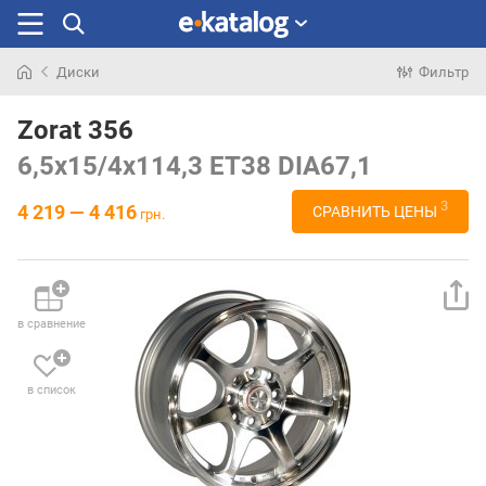
Диски
Фильтр
Искали
раньше
Zorat 356
6,5x15/4x114,3 ET38 DIA67,1
3
4 219 — 4 416
СРАВНИТЬ ЦЕНЫ
грн.
в сравнение
в список