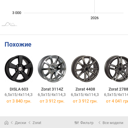
3 000
2024
2025
2028
2026
L
Похожие
DISLA 603
Zorat 3114Z
Zorat 4408
Zorat 278
6,5x15/4x114,3 ET35 DIA67,1
6,5x15/4x114,3 ET38 DIA67,1
6,5x15/4x114,3 ET38 DIA67,1
6,5x15/4x114
от
3 840 грн.
от
3 912 грн.
от
3 912 грн.
от
4 041 гр
Диски
Zorat
Фильтр
Все модели