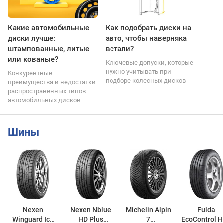
Какие автомобильные
Как подобрать диски на
диски лучше:
авто, чтобы наверняка
штампованные, литые
встали?
или кованые?
Ключевые допуски, которые
нужно учитывать при
Конкурентные
подборе колесных дисков
преимущества и недостатки
распространенных типов
автомобильных дисков
Шины
Nexen
Nexen Nblue
Michelin Alpin
Fulda
Winguard Ice
HD Plus
7
EcoControl 