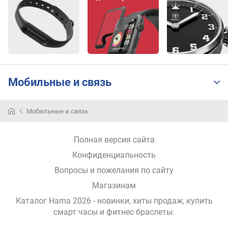
с
(
г
)
и
н
т
Мобильные и связь
е
р
ф
Мобильные и связь
е
й
с
Полная версия сайта
п
Конфиденциальность
о
Вопросы и пожелания по сайту
д
к
Магазинам
л
Каталог Hama 2026
- новинки, хиты продаж,
купить
ю
смарт часы и фитнес браслеты
.
ч
е