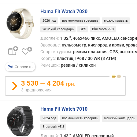
о
г
Hama Fit Watch 7020
и
м
2026 год
возможность говорить
можно плавать
женский календарь
GPS
Bluetooth v5.3
о
т
Дисплей:
1.32 ", 466x466 пикс, AMOLED, сенсор
д
Здоровье:
пульсометр, кислород в крови, уров
о
Спорт и туризм:
режим плавания, GPS, высото
р
Корпус:
пластик, IP68 / 30 WR (3 ATM)
о
Ремешок:
резина / силикон
Спросить
г
и
3 530 — 4 204
х
грн.
к
3 предложения
д
е
ш
Hama Fit Watch 7010
е
2024 год
возможность говорить
женский календарь
в
Bluetooth v5.3
ы
м
Дисплей:
1.43 ", AMOLED, сенсорный