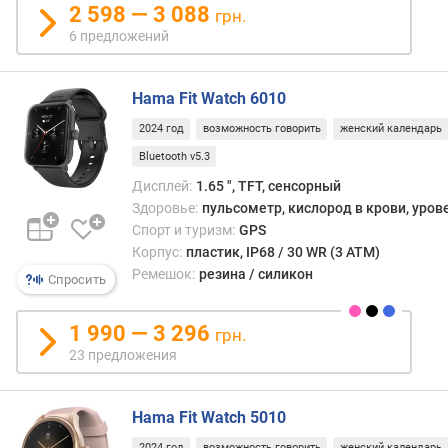
в
2 598 — 3 088
грн.
л
6 предложений
е
н
и
Hama Fit Watch 6010
я
2024 год
возможность говорить
женский календарь
п
Bluetooth v5.3
о
Дисплей:
1.65 ", TFT, сенсорный
к
Здоровье:
пульсометр, кислород в крови, уров
о
Спорт и туризм:
GPS
л
Корпус:
пластик, IP68 / 30 WR (3 ATM)
и
Ремешок:
резина / силикон
ч
Спросить
е
с
1 990 — 3 296
грн.
т
23 предложения
в
у
п
Hama Fit Watch 5010
р
е
2024 год
возможность говорить
женский календарь