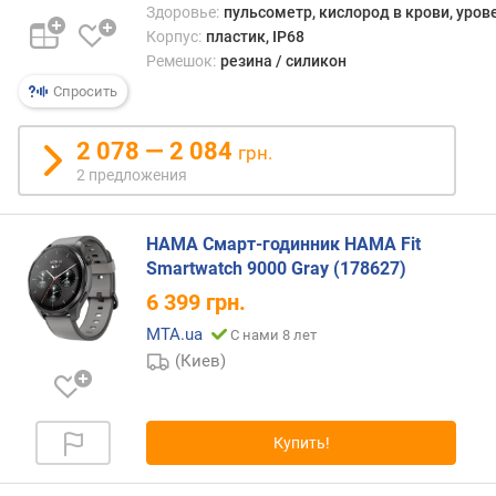
Здоровье:
пульсометр, кислород в крови, уров
б
о
Корпус:
пластик, IP68
т
Ремешок:
резина / силикон
ы
Спросить
(
о
2 078 — 2 084
грн.
б
2 предложения
ы
ч
н
HAMA Смарт-годинник HAMA Fit
ы
Smartwatch 9000 Gray (178627)
й
р
6 399
грн.
е
MTA.ua
С нами 8 лет
ж
(Киев)
и
м
)
(
Купить!
д
н