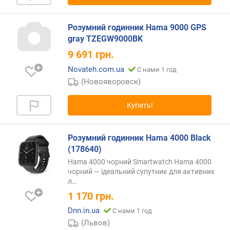
ы
й
Розумний годинник Hama 9000 GPS
р
gray TZEGW9000BK
е
ж
9 691
грн.
и
Novateh.com.ua
С нами 1 год
м
(Новояворовск)
)
(
Купить!
ч
)
Розумний годинник Hama 4000 Black
в
(178640)
р
е
Hama 4000 чорний Smartwatch Hama 4000
м
чорний — ідеальний супутник для активних
л…
я
р
1 170
грн.
а
Dnn.in.ua
С нами 1 год
б
(Львов)
о