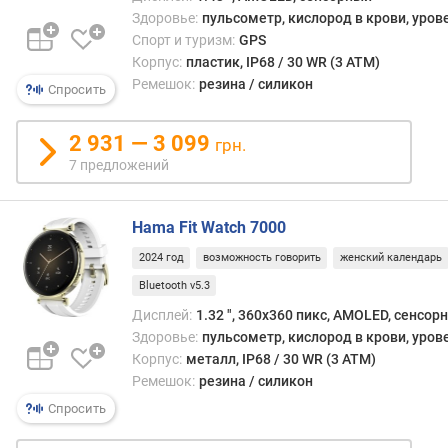
Здоровье:
пульсометр, кислород в крови, уров
п
Спорт и туризм:
GPS
о
Корпус:
пластик, IP68 / 30 WR (3 ATM)
о
Ремешок:
резина / силикон
Спросить
т
з
ы
2 931 — 3 099
грн.
в
7 предложений
а
м
Hama Fit Watch 7000
п
2024 год
возможность говорить
женский календарь
о
д
Bluetooth v5.3
а
Дисплей:
1.32 ", 360x360 пикс, AMOLED, сенсор
т
Здоровье:
пульсометр, кислород в крови, уров
е
Корпус:
металл, IP68 / 30 WR (3 ATM)
д
Ремешок:
резина / силикон
о
Спросить
б
а