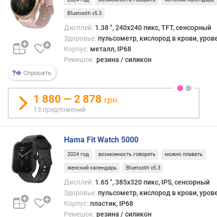
д
Bluetooth v5.3
л
Дисплей:
1.38 ", 240x240 пикс, TFT, сенсорный
о
ж
Здоровье:
пульсометр, кислород в крови, уров
е
Корпус:
металл, IP68
н
Ремешок:
резина / силикон
и
Спросить
й
1 880 — 2 878
грн.
д
13 предложений
и
а
Hama Fit Watch 5000
г
о
2024 год
возможность говорить
можно плавать
н
женский календарь
Bluetooth v5.3
а
л
Дисплей:
1.65 ", 385x320 пикс, IPS, сенсорный
ь
Здоровье:
пульсометр, кислород в крови, уров
(
Корпус:
пластик, IP68
"
Ремешок:
резина / силикон