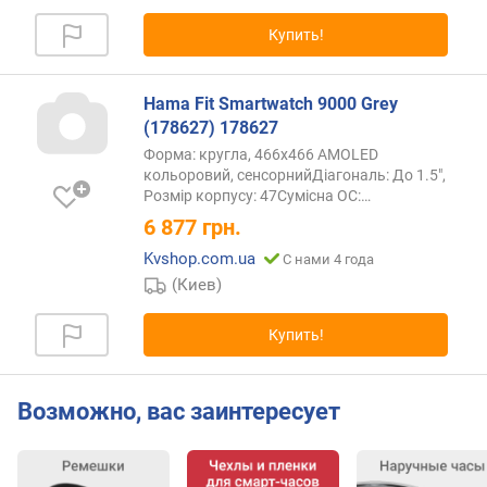
т
ы
Купить!
(
G
P
Hama Fit Smartwatch 9000 Grey
S
(178627) 178627
)
Форма: кругла, 466x466 AMOLED
(
кольоровий, сенсорнийДіагональ: До 1.5",
ч
Розмір корпусу: 47Сумісна ОС:
…
)
6 877
грн.
Kvshop.com.ua
С нами 4 года
т
(Киев)
о
л
щ
Купить!
и
н
а
Возможно, вас заинтересует
в
е