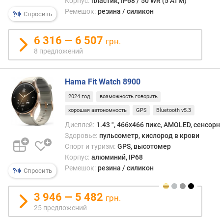
Корпус:
пластик, IP68 / 50 WR (5 ATM)
я
Ремешок:
резина / силикон
р
Спросить
н
о
6 316 — 6 507
грн.
с
8 предложений
т
и
Hama Fit Watch 8900
о
т
2024 год
возможность говорить
д
хорошая автономность
GPS
Bluetooth v5.3
е
Дисплей:
1.43 ", 466x466 пикс, AMOLED, сенсор
ш
Здоровье:
пульсометр, кислород в крови
е
Спорт и туризм:
GPS, высотомер
в
Корпус:
алюминий, IP68
ы
х
Ремешок:
резина / силикон
Спросить
к
д
3 946 — 5 482
грн.
о
25 предложений
р