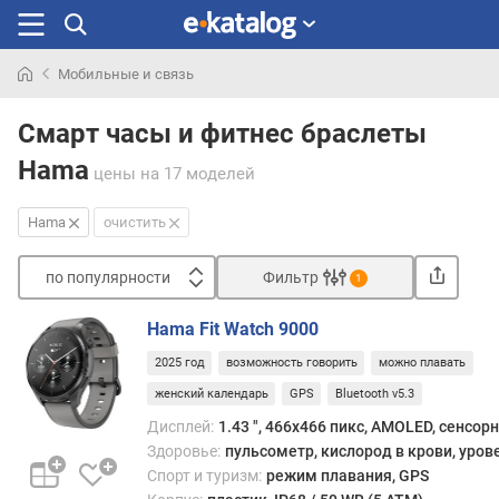
Мобильные и связь
Искали
раньше
Смарт часы и фитнес браслеты
Hama
цены
на 17 моделей
Hama
очистить
по популярности
Фильтр
1
Сортировать
Hama Fit Watch 9000
п
2025 год
возможность говорить
можно плавать
о
п
женский календарь
GPS
Bluetooth v5.3
о
Дисплей:
1.43 ", 466x466 пикс, AMOLED, сенсор
п
Здоровье:
пульсометр, кислород в крови, уров
у
Спорт и туризм:
режим плавания, GPS
л