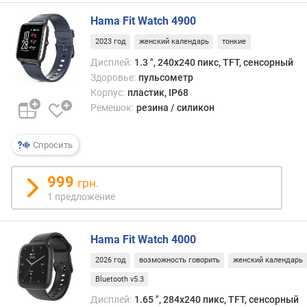
у
м
Hama Fit Watch 4900
у
л
2023 год
женский календарь
тонкие
я
Дисплей:
1.3 ", 240x240 пикс, TFT, сенсорный
т
Здоровье:
пульсометр
о
Корпус:
пластик, IP68
р
Ремешок:
резина / силикон
а
(
м
Спросить
А
ч
999
грн.
)
1 предложение
в
р
Hama Fit Watch 4000
е
м
2026 год
возможность говорить
женский календарь
я
Bluetooth v5.3
р
Дисплей:
1.65 ", 284x240 пикс, TFT, сенсорный
а