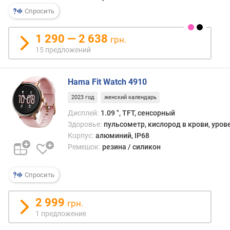
)
Спросить
P
P
1 290 — 2 638
грн.
I
15 предложений
(
p
p
Hama Fit Watch 4910
i
2023 год
женский календарь
)
Дисплей:
1.09 ", TFT, сенсорный
е
Здоровье:
пульсометр, кислород в крови, уров
м
Корпус:
алюминий, IP68
к
Ремешок:
резина / силикон
о
с
Спросить
т
ь
а
2 999
грн.
к
1 предложение
к