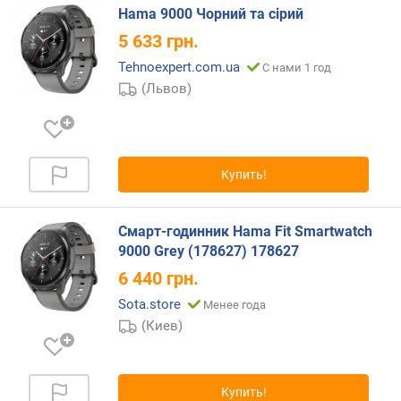
е
Hama 9000 Чорний та сірий
й
5 633
грн.
)
Tehnoexpert.com.ua
С нами 1 год
в
(Львов)
р
е
м
я
р
Купить!
а
б
о
Смарт-годинник Hama Fit Smartwatch
т
9000 Grey (178627) 178627
ы
6 440
грн.
(
Sota.store
а
Менее года
к
(Киев)
т
и
в
Купить!
н