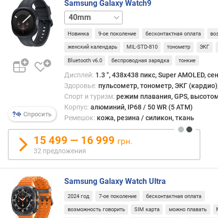
Samsung Galaxy Watch9
м
у
40mm
л
LTE
44mm
Новинка
9-ое поколение
бесконтактная оплата
во
я
т
женский календарь
MIL-STD-810
тонометр
ЭКГ
о
Bluetooth v6.0
беспроводная зарядка
тонкие
р
Дисплей:
1.3 ", 438x438 пикс, Super AMOLED, с
а
(
Здоровье:
пульсометр, тонометр, ЭКГ (кардио),
м
Спорт и туризм:
режим плавания, GPS, высотом
А
Корпус:
алюминий, IP68 / 50 WR (5 ATM)
Спросить
ч
Ремешок:
кожа, резина / силикон, ткань
)
15 499 — 16 999
грн.
в
32 предложения
р
е
м
Samsung Galaxy Watch Ultra
я
2024 год
7-ое поколение
бесконтактная оплата
р
а
возможность говорить
SIM карта
можно плавать