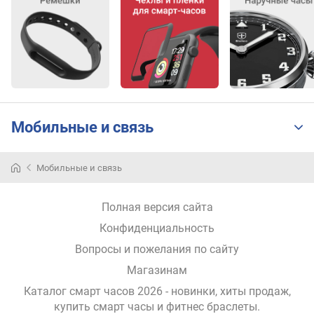
у
с
а
б
е
з
е
л
Мобильные и связь
ь
р
Мобильные и связь
е
м
Полная версия сайта
е
ш
Конфиденциальность
о
Вопросы и пожелания по сайту
к
Магазинам
ш
Каталог смарт часов 2026 - новинки, хиты продаж,
и
купить смарт часы и фитнес браслеты
.
р