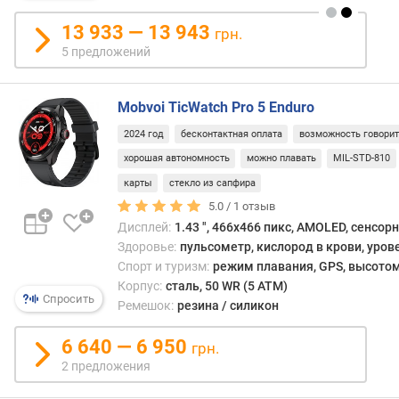
н
и
13 933 — 13 943
грн.
я
5 предложений
О
С
Mobvoi TicWatch Pro 5 Enduro
г
а
2024 год
бесконтактная оплата
возможность говори
д
хорошая автономность
можно плавать
MIL-STD-810
ж
карты
стекло из сапфира
е
т
5.0 /
1
отзыв
а
Дисплей:
1.43 ", 466x466 пикс, AMOLED, сенсор
Здоровье:
пульсометр, кислород в крови, уров
с
Спорт и туризм:
режим плавания, GPS, высотом
т
Корпус:
сталь, 50 WR (5 ATM)
а
Спросить
Ремешок:
резина / силикон
н
д
6 640 — 6 950
грн.
а
2 предложения
р
т