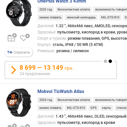
п
OnePlus Watch 3 43mm
а
2025 год
бесконтактная оплата
возможность говори
м
можно плавать
женский календарь
MIL-STD-810
G
я
т
Дисплей:
1.32 ", 466x466 пикс, AMOLED, сенсор
ь
Здоровье:
пульсометр, кислород в крови, уров
Спорт и туризм:
режим плавания, GPS, высото
W
Корпус:
сталь, IP68 / 50 WR (5 ATM)
i
Ремешок:
резина / силикон
Спросить
-
F
i
8 699 — 13 149
грн.
24 предложения
з
а
р
Mobvoi TicWatch Atlas
я
2024 год
бесконтактная оплата
возможность говори
д
к
можно плавать
MIL-STD-810
GPS
карты
стекло
а
Дисплей:
1.43 ", 466x466 пикс, OLED, сенсорный
у
Здоровье:
пульсометр, кислород в крови
с