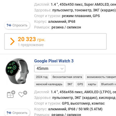
Дисплей:
1.4 ", 450х450 пикс, Super AMOLED, с
ы
Здоровье:
пульсометр, тонометр, ЭКГ (кардио),
я
Спорт и туризм:
режим плавания, GPS
р
Корпус:
алюминий, IP68
Спросить
к
Ремешок:
резина / силикон
о
с
20 323
грн.
т
1 предложение
ь
(
н
Google Pixel Watch 3
и
41mm
41mm
т
LTE
45mm
)
2024 год
бесконтактная оплата
возможность говори
LTE
женский календарь
ЭКГ
GPS
карты
Bluetooth v
з
а
Дисплей:
1.4 ", 456x456 пикс, AMOLED (LTPO), 
щ
Здоровье:
пульсометр, ЭКГ (кардио), кислород 
и
Спорт и туризм:
GPS, высотомер, компас
т
Корпус:
алюминий, IP68 / 50 WR (5 ATM)
Спросить
а
Ремешок:
резина / силикон