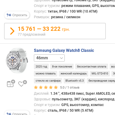
тем,
Здоровье:
пульсометр, тонометр, ЭКГ (кардио)
р
что
Спорт и туризм:
режим плавания, GPS, высотом
н
являе
Корпус:
титан, IP68 / 100 WR (10 ATM)
о
Спросить
не
Ремешок:
резина / силикон
с
перед
т
а
15 761 — 33 222
грн.
и
отде
77 предложений
разра
о
изна
т
созд
Samsung Galaxy Watch8 Classic
д
под
46mm
е
нару
LTE
ш
устро
2025 год
8-ое поколение
бесконтактная оплата
во
е
Отлич
в
можно плавать
женский календарь
MIL-STD-810
Э
высо
ы
степ
стекло из сапфира
Bluetooth v5.3
беспроводная заря
х
интег
5.0 /
1
отзыв
к
со
Дисплей:
1.34 ", 438x438 пикс, Super AMOLED, 
д
смар
Здоровье:
пульсометр, ЭКГ (кардио), кислород 
о
и
Спорт и туризм:
GPS, высотомер, компас
р
план
Корпус:
сталь, IP68 / 50 WR (5 ATM)
о
Andro
Спросить