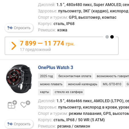
(
Дисплей:
1.5 ", 480x480 пикс, Super AMOLED, с
г
Здоровье:
пульсометр, ЭКГ (кардио), кислород 
)
Спорт и туризм:
GPS, высотомер, компас
Корпус:
сталь, IP68
и
Спросить
Ремешок:
кожа
н
т
7 899 — 11 774
грн.
е
17 предложений
р
ф
е
OnePlus Watch 3
й
с
2025 год
бесконтактная оплата
возможность говори
п
можно плавать
женский календарь
MIL-STD-810
G
о
карты
стекло из сапфира
д
к
Дисплей:
1.5 ", 466x466 пикс, AMOLED (LTPO), 
л
Здоровье:
пульсометр, кислород в крови, уров
ю
Спорт и туризм:
режим плавания, GPS, высотом
ч
Корпус:
сталь, IP68 / 50 WR (5 ATM)
е
Спросить
Ремешок:
резина / силикон