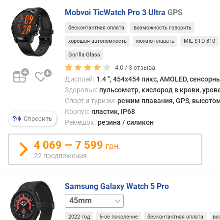
с
Mobvoi TicWatch Pro 3 Ultra
GPS
в
я
бесконтактная оплата
возможность говорить
з
хорошая автономность
можно плавать
MIL-STD-810
и
Gorilla Glass
4.0 /
3
отзыва
с
п
Дисплей:
1.4 ", 454x454 пикс, AMOLED, сенсорн
о
Здоровье:
пульсометр, кислород в крови, уров
р
Спорт и туризм:
режим плавания, GPS, высото
т
Корпус:
пластик, IP68
Спросить
и
Ремешок:
резина / силикон
в
н
4 069 — 7 599
грн.
ы
22 предложения
х
р
е
Samsung Galaxy Watch 5 Pro
ж
45mm
и
LTE
м
2022 год
5-ое поколение
бесконтактная оплата
во