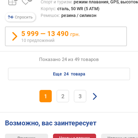
Спорт и туризм:
режим плавания, GPS, высотом
т
Корпус:
сталь, 50 WR (5 ATM)
р
Ремешок:
резина / силикон
о
Спросить
й
с
5 999 — 13 490
грн.
т
10 предложений
в
а
Показано 24 из 49 товаров
м
а
еще
24
товара
т
е
р
и
1
2
3
а
л
к
о
Возможно, вас заинтересует
р
п