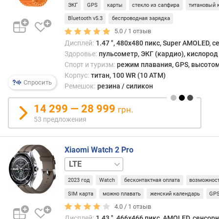
б
ЭКГ
GPS
карты
стекло из сапфира
титановый 
о
Bluetooth v5.3
беспроводная зарядка
т
ы
5.0 /
1
отзыв
(
Дисплей:
1.47 ", 480x480 пикс, Super AMOLED, 
о
Здоровье:
пульсометр, ЭКГ (кардио), кислород
б
Спорт и туризм:
режим плавания, GPS, высотом
ы
Корпус:
титан, 100 WR (10 ATM)
ч
Спросить
Ремешок:
резина / силикон
н
ы
14 299 — 28 999
грн.
й
53 предложения
р
е
ж
Xiaomi Watch 2 Pro
и
Wi-
м
Fi
)
2023 год
Watch
бесконтактная оплата
возможност
(
SIM карта
можно плавать
женский календарь
GP
д
н
4.0 /
1
отзыв
е
Дисплей:
1.43 ", 466x466 пикс, AMOLED, сенсор