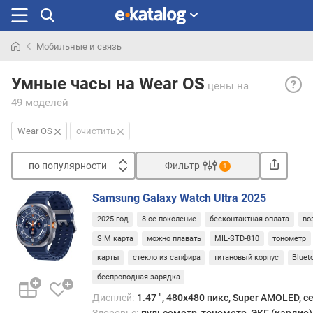
Мобильные и связь
Искали
Wear
раньше
Умные часы на Wear OS
цены
на
OS
49 моделей
— сис
изна
Wear OS
очистить
изве
как
по популярности
Фильтр
Andro
1
Wear.
Сортировать
От
Samsung Galaxy Watch Ultra 2025
п
други
2025 год
8-ое поколение
бесконтактная оплата
во
о
реда
п
SIM карта
можно плавать
MIL-STD-810
тонометр
Andro
о
прин
карты
стекло из сапфира
титановый корпус
Bluet
п
отлич
беспроводная зарядка
у
преж
л
Дисплей:
1.47 ", 480x480 пикс, Super AMOLED, 
всего
я