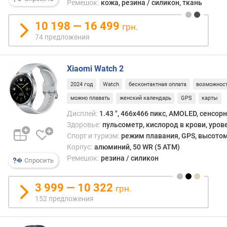
Ремешок:
кожа, резина / силикон, ткань
данн
ОС
P
10 198 — 16 499
выпу
грн.
P
в
74 предложения
I
осно
(
круп
p
прои
Xiaomi Watch 2
p
и
i
2024 год
Watch
бесконтактная оплата
возможност
относ
)
можно плавать
женский календарь
GPS
карты
преи
к
Дисплей:
1.43 ", 466x466 пикс, AMOLED, сенсор
е
средн
Здоровье:
пульсометр, кислород в крови, уров
м
а
к
Спорт и туризм:
режим плавания, GPS, высотом
то
о
Корпус:
алюминий, 50 WR (5 ATM)
и
с
Ремешок:
резина / силикон
Спросить
топо
т
класс
ь
3 999 — 10 322
грн.
а
152 предложения
к
к
у