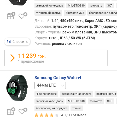
о
женский календарь
MIL-STD-810
тонометр
ЭКГ
в
(
титановый корпус
Bluetooth v5.3
беспроводная заря
ш
Дисплей:
1.4 ", 450x450 пикс, Super AMOLED, с
т
Здоровье:
пульсометр, тонометр, ЭКГ (кардио),
)
Спорт и туризм:
режим плавания, GPS, высотом
Корпус:
титан, IP68 / 50 WR (5 ATM)
ф
Спросить
Ремешок:
резина / силикон
о
р
11 239
грн.
м
1 предложение
а
т
Samsung Galaxy Watch4
и
п
40mm
40мм
м
LTE
а
4-ое поколение
бесконтактная оплата
возможность г
т
женский календарь
MIL-STD-810
тонометр
ЭКГ
р
беспроводная зарядка
тонкие
и
4.0 /
11
отзывов
ц