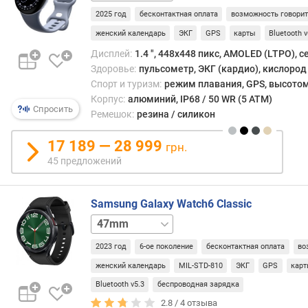
LTE
ы
2025 год
бесконтактная оплата
возможность говори
(
женский календарь
ЭКГ
GPS
карты
Bluetooth v
G
Дисплей:
1.4 ", 448x448 пикс, AMOLED (LTPO), 
P
Здоровье:
пульсометр, ЭКГ (кардио), кислород 
S
Спорт и туризм:
режим плавания, GPS, высотом
)
Корпус:
алюминий, IP68 / 50 WR (5 ATM)
(
Спросить
ч
Ремешок:
резина / силикон
)
17 189 — 28 999
грн.
т
45 предложений
о
л
щ
Samsung Galaxy Watch6 Classic
и
43mm
43mm
н
LTE
47mm
а
2023 год
6-ое поколение
бесконтактная оплата
во
LTE
женский календарь
MIL-STD-810
ЭКГ
GPS
кар
в
Bluetooth v5.3
беспроводная зарядка
е
с
2.8 /
4
отзыва