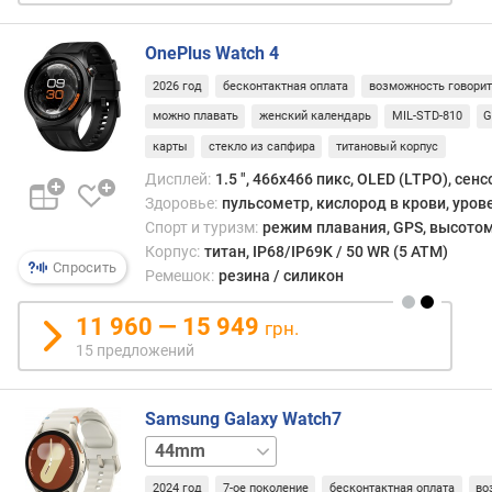
на
п
есте
о
OnePlus Watch 4
язык
о
(«Как
2026 год
бесконтактная оплата
возможность говори
т
на
з
можно плавать
женский календарь
MIL-STD-810
G
этой
ы
неде
карты
стекло из сапфира
титановый корпус
в
сыгр
Дисплей:
1.5 ", 466x466 пикс, OLED (LTPO), сен
а
[такая
Здоровье:
пульсометр, кислород в крови, уров
м
то
Спорт и туризм:
режим плавания, GPS, высотом
коман
п
Корпус:
титан, IP68/IP69K / 50 WR (5 ATM)
проа
Спросить
о
Ремешок:
резина / силикон
подс
д
(«Чер
а
11 960 — 15 949
грн.
полт
т
15 предложений
часа
е
у
д
вас
о
Samsung Galaxy Watch7
запл
б
40mm
40mm
[меро
а
LTE
44mm
вот
в
2024 год
7-ое поколение
бесконтактная оплата
во