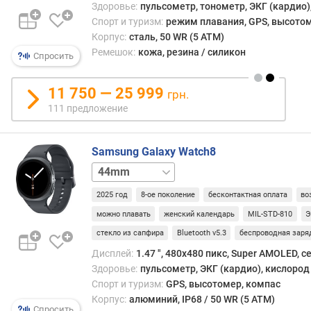
д
Здоровье:
пульсометр, тонометр, ЭКГ (кардио),
опти
л
Спорт и туризм:
режим плавания, GPS, высотом
под
о
Корпус:
сталь, 50 WR (5 ATM)
небо
ж
Ремешок:
кожа, резина / силикон
экра
Спросить
е
нару
н
гадж
11 750 — 25 999
и
грн.
(и
й
111 предложение
кругл
и
квадр
д
Samsung Galaxy Watch8
Глав
и
40mm
40mm
ее
а
LTE
44mm
недос
г
2025 год
8-ое поколение
бесконтактная оплата
во
LTE
—
о
дово
можно плавать
женский календарь
MIL-STD-810
Э
н
высо
стекло из сапфира
Bluetooth v5.3
беспроводная заря
а
сист
л
Дисплей:
1.47 ", 480x480 пикс, Super AMOLED, 
требо
ь
Здоровье:
пульсометр, ЭКГ (кардио), кислород 
Поэт
(
Спорт и туризм:
GPS, высотомер, компас
устро
"
Корпус:
алюминий, IP68 / 50 WR (5 ATM)
под
)
Спросить