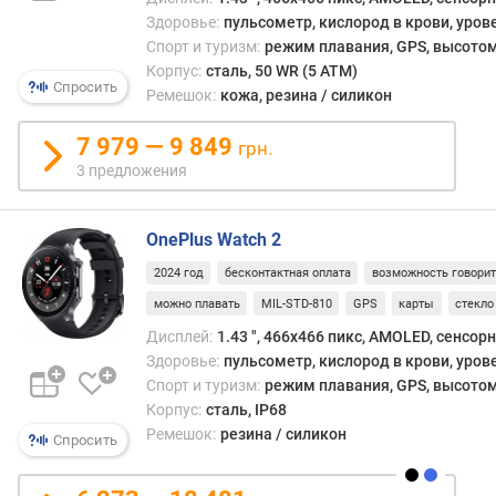
й
Здоровье:
пульсометр, кислород в крови, уров
)
Спорт и туризм:
режим плавания, GPS, высотом
Корпус:
сталь, 50 WR (5 ATM)
в
Спросить
Ремешок:
кожа, резина / силикон
р
е
7 979 — 9 849
грн.
м
3 предложения
я
р
а
OnePlus Watch 2
б
о
2024 год
бесконтактная оплата
возможность говори
т
можно плавать
MIL-STD-810
GPS
карты
стекло
ы
Дисплей:
1.43 ", 466x466 пикс, AMOLED, сенсор
(
Здоровье:
пульсометр, кислород в крови, уров
а
Спорт и туризм:
режим плавания, GPS, высотом
к
т
Корпус:
сталь, IP68
и
Ремешок:
резина / силикон
Спросить
в
н