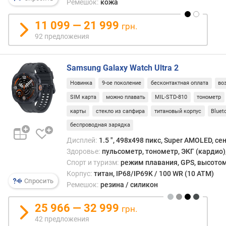
Ремешок:
кожа
г
при
и
подк
11 099 — 21 999
м
грн.
к
92 предложения
тако
о
устро
т
гадже
д
Samsung Galaxy Watch Ultra 2
на
о
Wear
Новинка
9-ое поколение
бесконтактная оплата
во
р
получ
SIM карта
можно плавать
MIL-STD-810
тонометр
о
весь
г
карты
стекло из сапфира
титановый корпус
Bluet
функ
и
Googl
беспроводная зарядка
х
Assis
Дисплей:
1.5 ", 498x498 пикс, Super AMOLED, с
к
—
Здоровье:
пульсометр, тонометр, ЭКГ (кардио)
д
в
Спорт и туризм:
режим плавания, GPS, высотом
е
том
ш
Корпус:
титан, IP68/IP69K / 100 WR (10 ATM)
числ
Спросить
е
Ремешок:
резина / силикон
возм
в
обра
ы
25 966 — 32 999
грн.
слож
м
42 предложения
запр