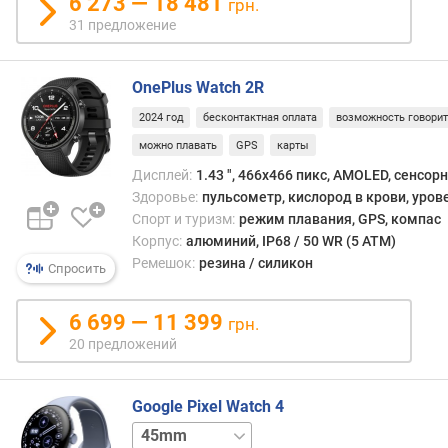
6 273 — 18 481
грн.
ы
31 предложение
й
р
е
OnePlus Watch 2R
ж
и
2024 год
бесконтактная оплата
возможность говори
м
можно плавать
GPS
карты
)
(
Дисплей:
1.43 ", 466x466 пикс, AMOLED, сенсор
ч
Здоровье:
пульсометр, кислород в крови, уров
)
Спорт и туризм:
режим плавания, GPS, компас
Корпус:
алюминий, IP68 / 50 WR (5 ATM)
в
Ремешок:
резина / силикон
Спросить
р
е
6 699 — 11 399
м
грн.
я
20 предложений
р
а
б
Google Pixel Watch 4
о
41mm
41mm
т