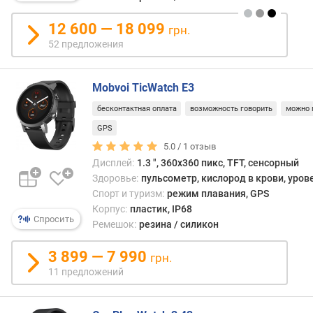
ц
и
12 600 — 18 099
грн.
ф
52 предложения
е
р
б
Mobvoi TicWatch E3
л
а
бесконтактная оплата
возможность говорить
можно 
т
GPS
а
5.0 /
1
отзыв
Дисплей:
1.3 ", 360x360 пикс, TFT, сенсорный
в
Здоровье:
пульсометр, кислород в крови, уров
с
Спорт и туризм:
режим плавания, GPS
т
Корпус:
пластик, IP68
р
Спросить
Ремешок:
резина / силикон
о
е
3 899 — 7 990
н
грн.
н
11 предложений
а
я