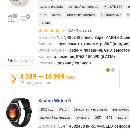
LTE
вари
л
марш
можно плавать
женский календарь
MIL-STD-810
т
е
с
GPS
карты
стекло из сапфира
Bluetooth v5.3
б
н
учет
и
тонкие
пробо
я
и
4.3 /
3
отзыва
даже
Дисплей:
1.5 ", 480x480 пикс, Super AMOLED, с
п
упра
Здоровье:
пульсометр, тонометр, ЭКГ (кардио)
о
устр
Спорт и туризм:
режим плавания, GPS, высотом
к
«умн
Корпус:
алюминий, IP68 / 50 WR (5 ATM)
о
Спросить
дома
Ремешок:
резина / силикон
л
через
и
голо
8 389 — 16 999
грн.
ч
кома
е
23 предложения
Кром
с
того,
т
Wear
Xiaomi Watch 5
в
OS
у
в
2025 год
Watch
бесконтактная оплата
возможност
п
цело
женский календарь
тонометр
ЭКГ
GPS
карты
р
очен
е
Дисплей:
1.54 ", 480x480 пикс, AMOLED, сенсор
хоро