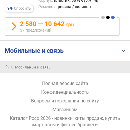
Корпус:
пластик, 50 WR (5 ATM)
я
Ремешок:
резина / силикон
р
Спросить
н
о
2 580 — 10 642
грн.
с
37 предложений
т
и
Мобильные и связь
о
т
д
Мобильные и связь
е
ш
е
Полная версия сайта
в
Конфиденциальность
ы
х
Вопросы и пожелания по сайту
к
Магазинам
д
о
Каталог Poco 2026
- новинки, хиты продаж,
купить
р
смарт часы и фитнес браслеты
.