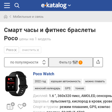
Мобильные и связь
Искали
раньше
Смарт часы и фитнес браслеты
Poco
цены
на 1 модель
Poco
очистить
по популярности
Фильтр
1
Сортировать
Poco Watch
п
2022 год
хорошая автономность
можно плавать
о
п
женский календарь
GPS
тонкие
о
Дисплей:
1.6 ", 360x320 пикс, AMOLED, сенсорн
п
Здоровье:
пульсометр, кислород в крови, уров
у
Спорт и туризм:
режим плавания, GPS, компас
л