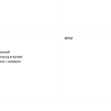
error
нсорный
лород в крови
на / силикон