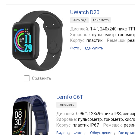
UWatch D20
2025 год
тонометр
Дисплей:
1.4 ", 240x240 пикс, T
Здоровье:
пульсометр, тонометр
Корпус:
пластик
Ремешок:
рез
Фото
Где купить
7
5
сравнить
Lemfo C6T
тонометр
Дисплей:
0.96 ", 128x96 пикс, IPS, сенс
Здоровье:
пульсометр, тонометр, кисл
Корпус:
пластик, IP67
Ремешок:
резин
Видео
Фото
Обсуждение
Где купит
5
11
1