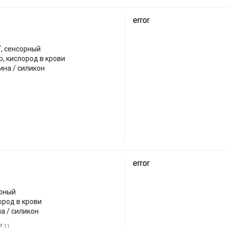
error
FT, сенсорный
, кислород в крови
ина / силикон
error
орный
ород в крови
а / силикон
ь
11