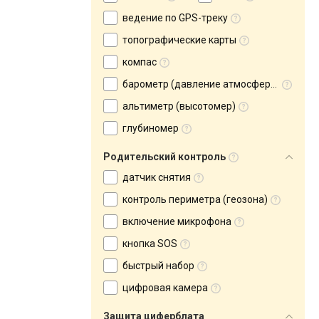
ведение по GPS-треку
топографические карты
компас
барометр (давление атмосферное)
альтиметр (высотомер)
глубиномер
Родительский контроль
датчик снятия
контроль периметра (геозона)
включение микрофона
кнопка SOS
быстрый набор
цифровая камера
Защита циферблата