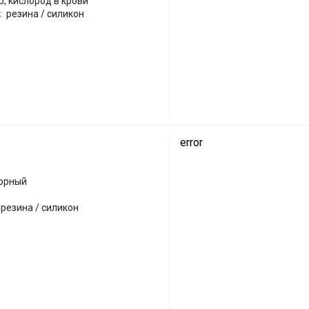
, кислород в крови
:
резина / силикон
error
сорный
резина / силикон