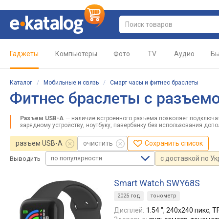
Гаджеты
Компьютеры
Фото
TV
Аудио
Бы
Каталог
/
Мобильные и связь
/
Смарт часы и фитнес браслеты
Фитнес браслеты с разъемо
Разъем USB-A
— наличие встроенного разъема позволяет подключат
зарядному устройству, ноутбуку, павербанку без использования доп
разъем USB-A
очистить
Сохранить список
по популярности
с доставкой по У
Выводить
Smart Watch SWY68S
2025 год
тонометр
Дисплей:
1.54 ", 240x240 пикс, 