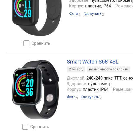
Здоровье:
пульсометр, тонометр
Корпус:
пластик, IP64
Ремешок
Фото
Где купить
4
2
сравнить
Smart Watch S68-4BL
2026 год
возможность говорить
Дисплей:
240x240 пикс, TFT, сен
Здоровье:
пульсометр
Корпус:
пластик, IP64
Ремешок:
Фото
Где купить
9
2
сравнить