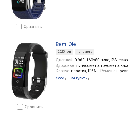
сравнить
Bemi Ole
2023 год
тонометр
Дисплей:
0.96 ", 160x80 пикс, IPS, се
Здоровье:
пульсометр, тонометр, кис
Корпус:
пластик, IP66
Ремешок:
рези
Фото
Где купить
4
1
сравнить