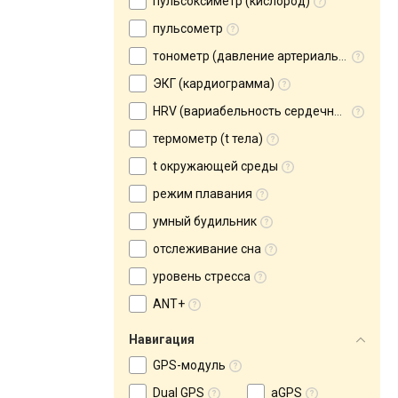
пульсоксиметр (кислород)
пульсометр
тонометр (давление артериальное)
ЭКГ (кардиограмма)
HRV (вариабельность сердечного ритма)
термометр (t тела)
t окружающей среды
режим плавания
умный будильник
отслеживание сна
уровень стресса
ANT+
Навигация
GPS-модуль
Dual GPS
aGPS