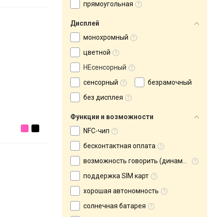
прямоугольная
Дисплей
монохромный
цветной
НЕсенсорный
сенсорный
безрамочный
без дисплея
Функции и возможности
NFC-чип
бесконтактная оплата
возможность говорить (динамик и микрофон)
поддержка SIM карт
хорошая автономность
солнечная батарея