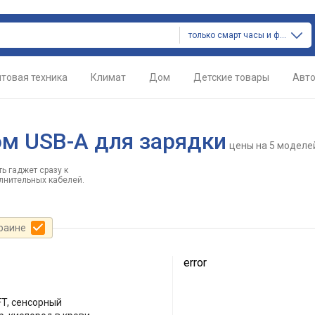
только смарт часы и фитнес браслеты
товая техника
Климат
Дом
Детские товары
Авт
м USB-A для зарядки
цены
на 5 моделе
ь гаджет сразу к
олнительных кабелей.
краине
error
TFT, сенсорный