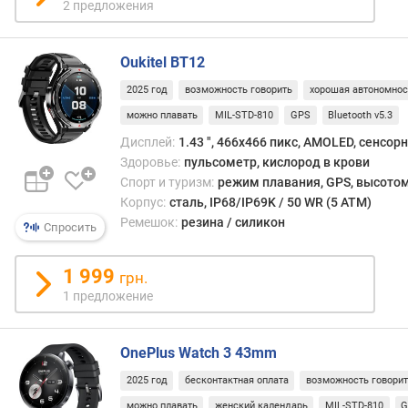
2 предложения
ы
я
Oukitel BT12
р
2025 год
возможность говорить
хорошая автономнос
к
о
можно плавать
MIL-STD-810
GPS
Bluetooth v5.3
с
Дисплей:
1.43 ", 466x466 пикс, AMOLED, сенсор
т
Здоровье:
пульсометр, кислород в крови
ь
Спорт и туризм:
режим плавания, GPS, высотом
(
Корпус:
сталь, IP68/IP69K / 50 WR (5 ATM)
н
Ремешок:
резина / силикон
и
Спросить
т
)
1 999
грн.
1 предложение
з
а
щ
OnePlus Watch 3 43mm
и
т
2025 год
бесконтактная оплата
возможность говори
а
можно плавать
женский календарь
MIL-STD-810
G