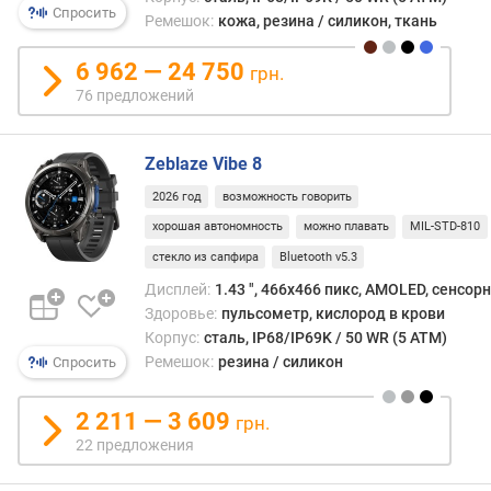
(
Спросить
Ремешок:
кожа, резина / силикон, ткань
г
)
6 962 — 24 750
грн.
76 предложений
и
н
т
Zeblaze Vibe 8
е
р
2026 год
возможность говорить
ф
хорошая автономность
можно плавать
MIL-STD-810
е
стекло из сапфира
Bluetooth v5.3
й
с
Дисплей:
1.43 ", 466x466 пикс, AMOLED, сенсор
п
Здоровье:
пульсометр, кислород в крови
о
Корпус:
сталь, IP68/IP69K / 50 WR (5 ATM)
д
Ремешок:
резина / силикон
Спросить
к
л
2 211 — 3 609
грн.
ю
22 предложения
ч
е