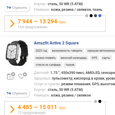
д
Корпус:
сталь, 50 WR (5 ATM)
л
Спросить
Ремешок:
кожа, резина / силикон, ткань
о
ж
7 944 — 13 294
грн.
е
154 предложения
н
и
й
Amazfit Active 2 Square
2025 год
возможность говорить
хорошая автономнос
д
можно плавать
женский календарь
GPS
карты
и
стекло из сапфира
тонкие
а
г
Дисплей:
1.75 ", 450x390 пикс, AMOLED, сенсор
о
Здоровье:
пульсометр, кислород в крови, уров
н
Спорт и туризм:
режим плавания, GPS, высотом
а
Корпус:
сталь, 50 WR (5 ATM)
л
Спросить
Ремешок:
кожа, резина / силикон
ь
(
4 485 — 15 011
грн.
"
72 предложения
)