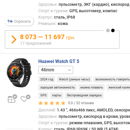
Здоровье:
пульсометр, ЭКГ (кардио), кислород 
ы
Спорт и туризм:
GPS, высотомер, компас
(
Корпус:
сталь, IP68
G
Спросить
Ремешок:
кожа
P
S
8 073 — 11 697
)
грн.
(
17 предложений
ч
)
Huawei Watch GT 5
т
41mm
о
л
2024 год
Watch (умные часы)
возможность говорить
щ
хорошая автономность
можно плавать
женский кале
и
GPS
карты
беспроводная зарядка
н
а
5.0 /
32
отзыва
Дисплей:
1.43 ", 466x466 пикс, AMOLED, сенсор
в
Здоровье:
пульсометр, кислород в крови, уров
е
Спорт и туризм:
режим плавания, GPS, высотом
с
Корпус:
сталь, IP68/IP69K / 50 WR (5 ATM)