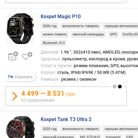
й
)
Kospet Magic P10
в
2026 год
возможность говорить
хорошая автономнос
р
можно плавать
женский календарь
GPS
Gorilla G
е
м
Bluetooth v5.3
я
Дисплей:
1.96 ", 502x410 пикс, AMOLED, сенсор
р
Здоровье:
пульсометр, кислород в крови, уров
а
Спорт и туризм:
режим плавания, GPS, высотом
б
Корпус:
сталь, IP68/IP69K / 50 WR (5 ATM)
о
Спросить
Ремешок:
резина / силикон
т
ы
4 499 — 8 531
грн.
(
62 предложения
а
к
т
Kospet Tank T3 Ultra 2
и
в
2025 год
возможность говорить
хорошая автономнос
н
женский календарь
MIL-STD-810
тонометр
GPS