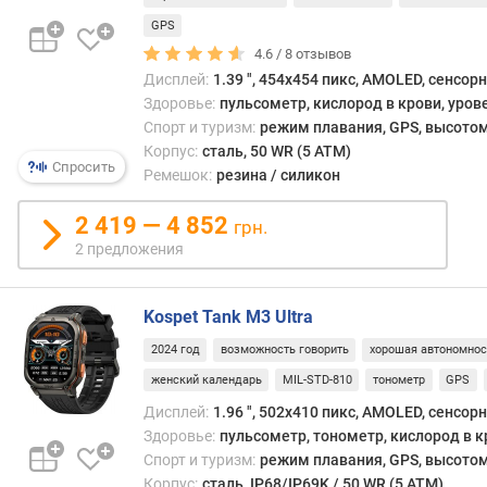
с
GPS
в
4.6 /
8
отзывов
я
Дисплей:
1.39 ", 454x454 пикс, AMOLED, сенсор
з
Здоровье:
пульсометр, кислород в крови, уров
и
Спорт и туризм:
режим плавания, GPS, высотом
с
Корпус:
сталь, 50 WR (5 ATM)
Спросить
п
Ремешок:
резина / силикон
о
р
2 419 — 4 852
грн.
т
2 предложения
и
в
н
Kospet Tank M3 Ultra
ы
2024 год
возможность говорить
хорошая автономнос
х
р
женский календарь
MIL-STD-810
тонометр
GPS
е
Дисплей:
1.96 ", 502x410 пикс, AMOLED, сенсор
ж
Здоровье:
пульсометр, тонометр, кислород в к
и
Спорт и туризм:
режим плавания, GPS, высотом
м
Корпус:
сталь, IP68/IP69K / 50 WR (5 ATM)