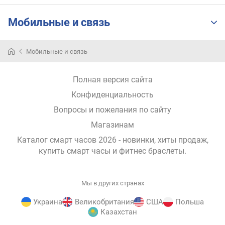
у
с
Мобильные и связь
а
б
Мобильные и связь
е
з
е
Полная версия сайта
л
Конфиденциальность
ь
Вопросы и пожелания по сайту
р
Магазинам
е
м
Каталог смарт часов 2026 - новинки, хиты продаж,
е
купить смарт часы и фитнес браслеты
.
ш
о
к
Мы в других странах
ш
Украина
Великобритания
США
Польша
Казахстан
и
р