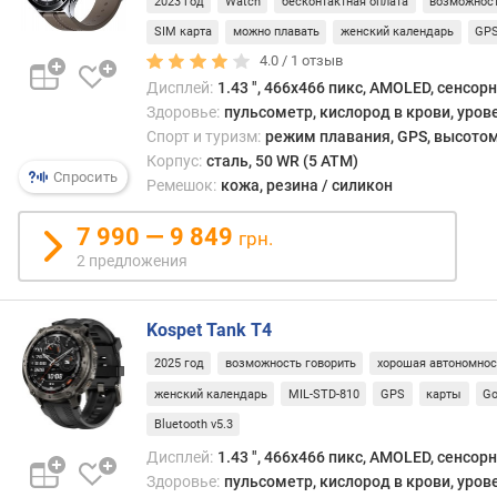
2023 год
Watch
бесконтактная оплата
возможност
м
у
SIM карта
можно плавать
женский календарь
GP
л
4.0 /
1
отзыв
я
Дисплей:
1.43 ", 466x466 пикс, AMOLED, сенсор
т
Здоровье:
пульсометр, кислород в крови, уров
о
Спорт и туризм:
режим плавания, GPS, высотом
р
Корпус:
сталь, 50 WR (5 ATM)
а
Спросить
Ремешок:
кожа, резина / силикон
(
м
7 990 — 9 849
грн.
А
2 предложения
ч
)
Kospet Tank T4
в
р
2025 год
возможность говорить
хорошая автономнос
е
женский календарь
MIL-STD-810
GPS
карты
Go
м
Bluetooth v5.3
я
р
Дисплей:
1.43 ", 466x466 пикс, AMOLED, сенсор
а
Здоровье:
пульсометр, кислород в крови, уров