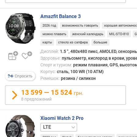
P
Amazfit Balance 3
P
I
2026 год
возможность говорить
хорошая автономнос
(
можно плавать
женский календарь
MIL-STD-810
G
p
карты
стекло из сапфира
большие
p
i
Дисплей:
1.5 ", 480x480 пикс, AMOLED, сенсорн
)
Здоровье:
пульсометр, кислород в крови, уров
Спорт и туризм:
режим плавания, GPS, высотом
е
Корпус:
сталь, 100 WR (10 ATM)
м
Спросить
Ремешок:
резина / силикон
к
о
13 599 — 15 524
грн.
с
8 предложений
т
ь
а
Xiaomi Watch 2 Pro
к
Wi-
к
Fi
у