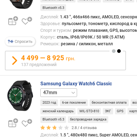
ы
Bluetooth v5.3
й
р
Дисплей:
1.43 ", 466x466 пикс, AMOLED, сенсор
е
Здоровье:
пульсометр, тонометр, кислород в к
ж
Спорт и туризм:
режим плавания, GPS, высотом
и
Корпус:
сталь, IP68/IP69K / 50 WR (5 ATM)
м
Спросить
Ремешок:
резина / силикон, металл
)
(
4 499 — 8 925
грн.
ч
137 предложений
)
в
Samsung Galaxy Watch6 Classic
р
43mm
43mm
е
LTE
47mm
м
2023 год
6-ое поколение
бесконтактная оплата
во
LTE
я
р
женский календарь
MIL-STD-810
ЭКГ
GPS
кар
а
Bluetooth v5.3
беспроводная зарядка
б
2.8 /
4
отзыва
о
Дисплей:
1.5 ", 480x480 пикс, Super AMOLED, с
т