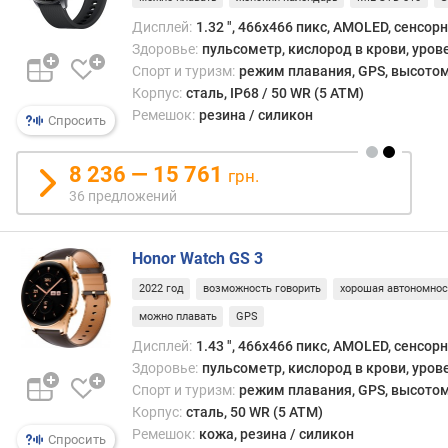
ц
Дисплей:
1.32 ", 466x466 пикс, AMOLED, сенсор
и
Здоровье:
пульсометр, кислород в крови, уров
ф
Спорт и туризм:
режим плавания, GPS, высото
е
р
Корпус:
сталь, IP68 / 50 WR (5 ATM)
б
Ремешок:
резина / силикон
Спросить
л
а
8 236 — 15 761
грн.
т
36 предложений
а
в
Honor Watch GS 3
с
т
2022 год
возможность говорить
хорошая автономнос
р
можно плавать
GPS
о
е
Дисплей:
1.43 ", 466x466 пикс, AMOLED, сенсор
н
Здоровье:
пульсометр, кислород в крови, уров
н
Спорт и туризм:
режим плавания, GPS, высотом
а
Корпус:
сталь, 50 WR (5 ATM)
я
Ремешок:
кожа, резина / силикон
Спросить