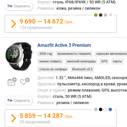
Корпус:
сталь, IP68/IP69K / 50 WR (5 ATM)
г
счит
Спросить
Ремешок:
кожа, резина / силикон
и
дост
м
для
9 690 — 14 672
грн.
наруч
о
154 предложения
гадже
т
а
д
не
о
Amazfit Active 3 Premium
недос
р
2026 год
возможность говорить
хорошая автономнос
о
Отме
г
можно плавать
женский календарь
GPS
карты
что
и
боль
стекло из сапфира
Bluetooth v5.3
х
гадж
Дисплей:
1.32 ", 466x466 пикс, AMOLED, сенсор
к
со
Здоровье:
пульсометр, кислород в крови, уров
д
стал
Спорт и туризм:
режим плавания, GPS, высотом
е
корп
Корпус:
сталь, 50 WR (5 ATM)
ш
имею
Спросить
Ремешок:
резина / силикон
е
круг
в
цифе
5 859 — 14 287
ы
грн.
и
м
55 предложений
трад