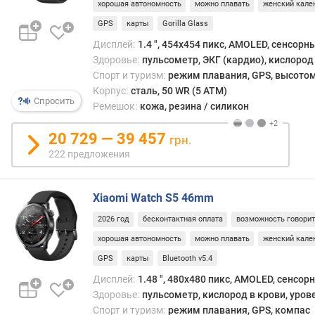
хорошая автономность
можно плавать
женский кале
л
е
GPS
карты
Gorilla Glass
н
Дисплей:
1.4 ", 454x454 пикс, AMOLED, сенсорн
и
Здоровье:
пульсометр, ЭКГ (кардио), кислород 
я
Спорт и туризм:
режим плавания, GPS, высотом
Корпус:
сталь, 50 WR (5 ATM)
п
Спросить
Ремешок:
кожа, резина / силикон
о
к
20 729 — 39 457
грн.
о
222 предложения
л
и
ч
Xiaomi Watch S5 46mm
е
с
2026 год
бесконтактная оплата
возможность говори
т
хорошая автономность
можно плавать
женский кале
в
у
GPS
карты
Bluetooth v5.4
п
Дисплей:
1.48 ", 480x480 пикс, AMOLED, сенсор
р
Здоровье:
пульсометр, кислород в крови, уров
е
Спорт и туризм:
режим плавания, GPS, компас