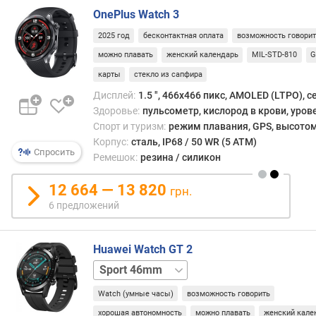
н
OnePlus Watch 3
и
я
2025 год
бесконтактная оплата
возможность говори
можно плавать
женский календарь
MIL-STD-810
G
О
С
карты
стекло из сапфира
г
Дисплей:
1.5 ", 466x466 пикс, AMOLED (LTPO), 
а
Здоровье:
пульсометр, кислород в крови, уров
д
Спорт и туризм:
режим плавания, GPS, высотом
ж
Корпус:
сталь, IP68 / 50 WR (5 ATM)
е
Спросить
Ремешок:
резина / силикон
т
а
12 664 — 13 820
грн.
6 предложений
с
т
а
Huawei Watch GT 2
н
Classic
д
46mm
а
Watch (умные часы)
возможность говорить
р
т
хорошая автономность
можно плавать
женский кале