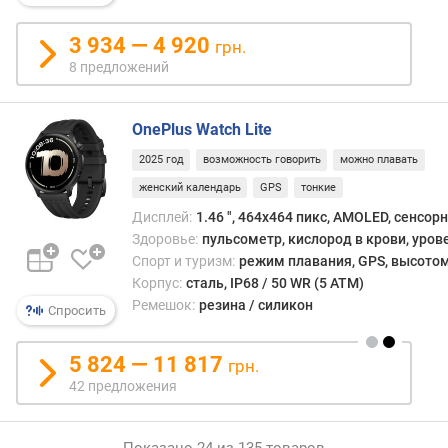
п
а
3 934 — 4 920
м
грн.
я
8 предложений
т
ь
OnePlus Watch Lite
W
2025 год
возможность говорить
можно плавать
i
женский календарь
GPS
тонкие
-
F
Дисплей:
1.46 ", 464x464 пикс, AMOLED, сенсор
i
Здоровье:
пульсометр, кислород в крови, уров
Спорт и туризм:
режим плавания, GPS, высото
з
Корпус:
сталь, IP68 / 50 WR (5 ATM)
а
Ремешок:
резина / силикон
Спросить
р
я
д
5 824 — 11 817
грн.
к
42 предложения
а
у
с
Показано 24 из 135 товаров