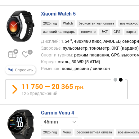
дизай
п
хоро
о
Xiaomi Watch 5
подх
о
даже
2025 год
Watch
бесконтактная оплата
возможност
т
к
з
женский календарь
тонометр
ЭКГ
GPS
карты
дело
ы
Дисплей:
1.54 ", 480x480 пикс, AMOLED, сенсор
стилю
в
одна
Здоровье:
пульсометр, тонометр, ЭКГ (кардио),
а
изре
Спорт и туризм:
режим плавания, GPS, высотом
м
встре
Корпус:
сталь, 50 WR (5 ATM)
и
Ремешок:
кожа, резина / силикон
Спросить
п
искл
о
д
11 750 — 20 365
грн.
а
126 предложений
т
е
д
Garmin Venu 4
о
41mm
б
а
2025 год
Venu
бесконтактная оплата
возможность
в