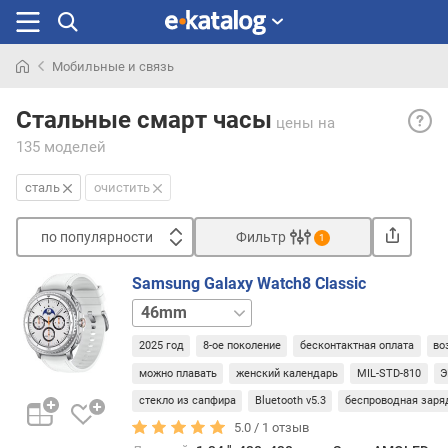
Мобильные и связь
Искали
Стал
раньше
Стальные смарт часы
цены
на
— не
135 моделей
сталь
—
сталь
очистить
один
из
по популярности
Фильтр
самы
1
попу
Сортировать
мате
Samsung Galaxy Watch8 Classic
п
для
46mm
о
мета
LTE
п
корпу
2025 год
8-ое поколение
бесконтактная оплата
во
о
Этот
можно плавать
женский календарь
MIL-STD-810
Э
п
мате
у
стекло из сапфира
Bluetooth v5.3
беспроводная заря
чрез
л
проче
5.0 /
1
отзыв
я