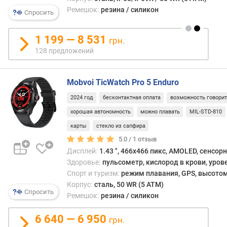
о
Ремешок:
резина / силикон
Спросить
в
(
ш
1 199 — 8 531
грн.
т
128 предложений
)
ф
Mobvoi TicWatch Pro 5 Enduro
о
р
2024 год
бесконтактная оплата
возможность говори
м
хорошая автономность
можно плавать
MIL-STD-810
а
карты
стекло из сапфира
5.0 /
1
отзыв
т
Дисплей:
1.43 ", 466x466 пикс, AMOLED, сенсор
и
п
Здоровье:
пульсометр, кислород в крови, уров
м
Спорт и туризм:
режим плавания, GPS, высотом
а
Корпус:
сталь, 50 WR (5 ATM)
Спросить
т
Ремешок:
резина / силикон
р
и
6 640 — 6 950
грн.
ц