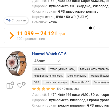
не
Дисплей:
1.34 ", 438x438 пикс, Super AMOLED, 
р
подв
Здоровье:
пульсометр, ЭКГ (кардио), кислород 
н
корро
Спорт и туризм:
GPS, высотомер, компас
о
соли
Корпус:
сталь, IP68 / 50 WR (5 ATM)
с
Спросить
смот
Ремешок:
кожа
т
и
и
при
11 099 — 24 121
грн.
этом
102 предложения
о
стоит
т
деше
д
чем
Huawei Watch GT 6
е
други
41mm
ш
мета
е
Стал
2025 год
Watch (умные часы)
возможность говорить
в
имее
ы
хорошая автономность
можно плавать
женский кале
дово
х
боль
GPS
стекло из сапфира
Bluetooth v6.0
беспроводн
к
вес,
5.0 /
9
отзывов
д
одна
Дисплей:
1.47 ", 466x466 пикс, AMOLED, сенсор
о
масс
Здоровье:
пульсометр, кислород в крови, уров
р
корпу
Спорт и туризм:
режим плавания, GPS, высотом
о
мног