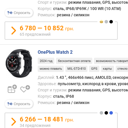
б
Спорт и туризм:
режим плавания, GPS, высотом
о
Корпус:
сталь, IP68/IP69K / 100 WR (10 ATM)
т
Спросить
Ремешок:
резина / силикон
ы
(
6 780 — 10 852
грн.
о
65 предложений
б
ы
ч
OnePlus Watch 2
н
ы
2024 год
бесконтактная оплата
возможность говори
й
можно плавать
MIL-STD-810
GPS
карты
стекло
р
Дисплей:
1.43 ", 466x466 пикс, AMOLED, сенсор
е
Здоровье:
пульсометр, кислород в крови, уров
ж
Спорт и туризм:
режим плавания, GPS, высотом
и
м
Корпус:
сталь, IP68
)
Ремешок:
резина / силикон
Спросить
(
д
6 266 — 18 481
грн.
н
34 предложения
е