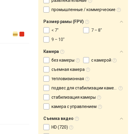
развлекательные
промышленные / коммерческие
Размер рамы (FPV)
< 7"
7 – 8"
9 – 10"
Камера
без камеры
с камерой
съемная камера
тепловизионная
подвес для стабилизации камеры
cтабилизация камеры
камера с управлением
Съемка видео
HD (720)