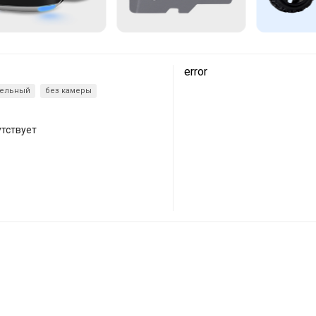
error
тельный
без камеры
утствует