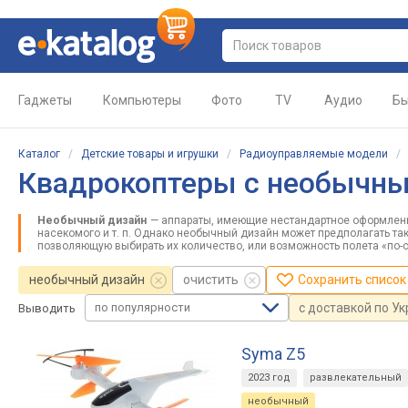
Гаджеты
Компьютеры
Фото
TV
Аудио
Бы
Каталог
/
Детские товары и игрушки
/
Радиоуправляемые модели
Квадрокоптеры с необычн
Необычный дизайн
— аппараты, имеющие нестандартное оформление
насекомого и т. п. Однако необычный дизайн может предполагать т
позволяющую выбирать их количество, или возможность полета «по-
необычный дизайн
очистить
Сохранить список
по популярности
с доставкой по У
Выводить
Syma Z5
2023 год
развлекательный
необычный