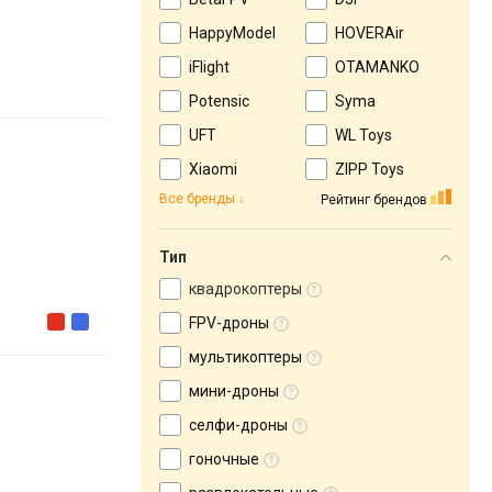
HappyModel
HOVERAir
iFlight
OTAMANKO
Potensic
Syma
UFT
WL Toys
Xiaomi
ZIPP Toys
Все бренды
Рейтинг брендов
Тип
квадрокоптеры
FPV-дроны
мультикоптеры
мини-дроны
селфи-дроны
гоночные