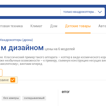
только квадрокоптеры (дроны)
товая техника
Климат
Дом
Детские товары
Авт
/
Квадрокоптеры (дроны)
ым дизайном
цены
на 6 моделей
. Классический пример такого аппарата — коптер в виде космического кора
акже необычные возможности — к примеру, съемную конструкцию несущих вин
самолетному», винтами вперед.
краине
error
без камеры
складываемый