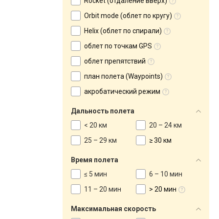
Rocket (отдаление вверх)
Orbit mode (облет по кругу)
Helix (облет по спирали)
облет по точкам GPS
облет препятствий
план полета (Waypoints)
акробатический режим
Дальность полета
< 20 км
20 – 24 км
25 – 29 км
≥ 30 км
Время полета
≤ 5 мин
6 – 10 мин
11 – 20 мин
> 20 мин
Максимальная скорость