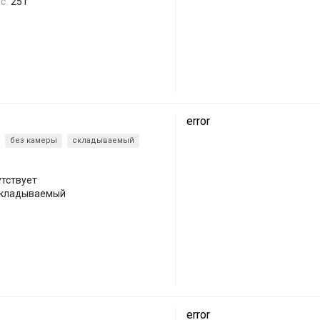
с:
25 г
error
без камеры
складываемый
утствует
складываемый
error