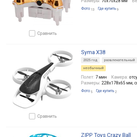
Размеры:
70x70x28 мм
Ве
Фото
Где купить
13
9
сравнить
Syma X38
2025 год
развлекательный
необычный
Полет:
7 мин
Камера:
отс
Размеры:
228x178x65 мм, 
Фото
Где купить
5
2
сравнить
ZIPP Toys Crazy Ball