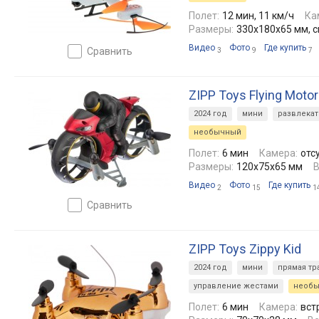
Полет:
12 мин, 11 км/ч
Ка
Размеры:
330x180x65 мм, 
Видео
Фото
Где купить
сравнить
3
9
7
ZIPP Toys Flying Moto
2024 год
мини
развлека
необычный
Полет:
6 мин
Камера:
отс
Размеры:
120x75x65 мм
В
Видео
Фото
Где купить
2
15
1
сравнить
ZIPP Toys Zippy Kid
2024 год
мини
прямая тр
управление жестами
необ
Полет:
6 мин
Камера:
вст