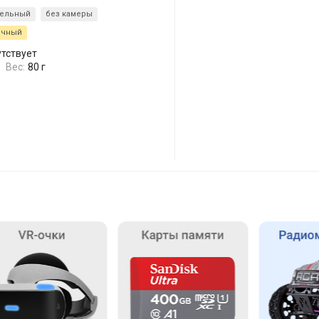
тельный
без камеры
ычный
утствует
Вес:
80 г