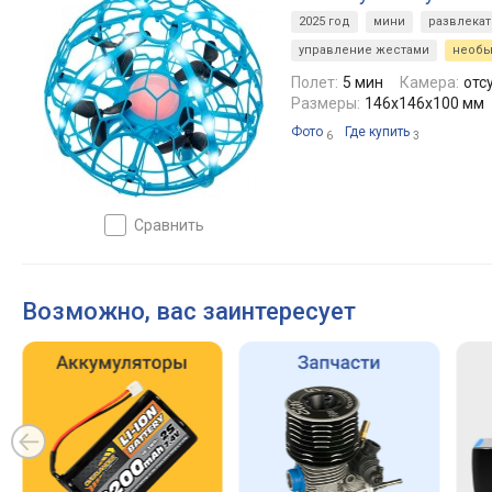
2025 год
мини
развлека
управление жестами
необ
Полет:
5 мин
Камера:
отс
Размеры:
146x146x100 мм
Фото
Где купить
6
3
сравнить
Возможно, вас заинтересует