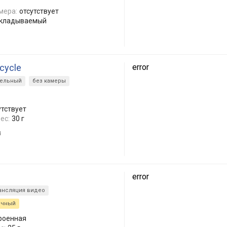
мера:
отсутствует
складываемый
rcycle
error
тельный
без камеры
утствует
ес:
30 г
4
error
ансляция видео
ычный
роенная