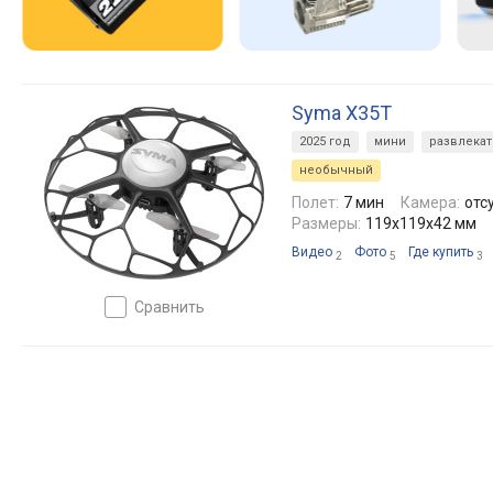
Syma X35T
2025 год
мини
развлека
необычный
Полет:
7 мин
Камера:
отс
Размеры:
119x119x42 мм
Видео
Фото
Где купить
2
5
3
сравнить