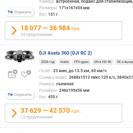
хотит
Камера:
встроенная, подвес для стабилизации
я
—
Размеры:
171x167x54 мм
р
Спросить
подк
Вес:
151 г
н
смарт
о
Прав
18 077 — 36 984
с
грн.
стоит
т
24 предложения
отмет
и
что
пульт
о
DJI Avata 360 (DJI RC 2)
ДУ
т
2026 год
Avata
FPV-дрон
Ultra HD 4K
5K и выш
може
д
не
е
Полет:
23 мин, до 13.5 км, 65 км/ч
быть
ш
Съемка видео:
2688x1512 пикс 120 к/с, 3840x21
в
е
Камера:
съемная
комп
в
Размеры:
246х199х56 мм
—
Спросить
ы
Вес:
455 г
инфо
х
уточн
к
37 629 — 42 570
грн.
заран
д
12 предложений
о
р