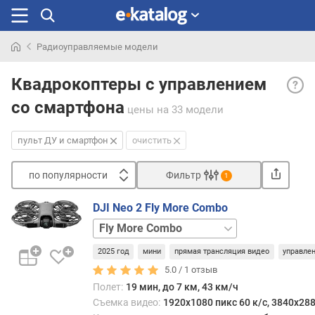
Радиоуправляемые модели
Искали
Пуль
раньше
Квадрокоптеры с управлением
ДУ
со смартфона
и
цены
на 33 модели
смар
— ква
пульт ДУ и смартфон
очистить
кото
соче
по популярности
Фильтр
1
в
Сортировать
себе
DJI Neo 2 Fly More Combo
оба
п
Motion
спос
о
Fly
управ
п
2025 год
мини
прямая трансляция видео
управле
More
Хотит
о
Combo
базовая
5.0 /
1
отзыв
управ
п
комп
Полет:
19 мин, до 7 км, 43 км/ч
у
пульт
Съемка видео:
1920x1080 пикс 60 к/с, 3840x288
л