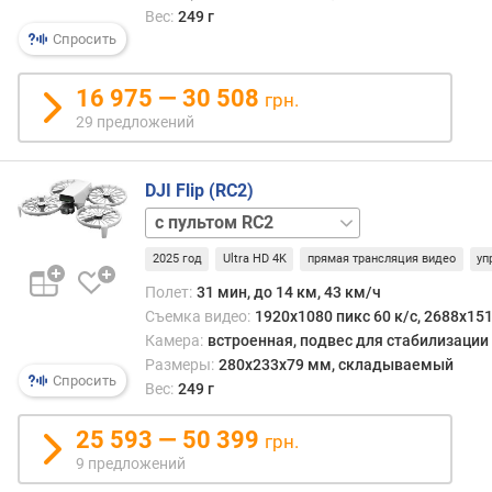
Вес:
249 г
п
Спросить
о
о
16 975 — 30 508
грн.
т
29 предложений
з
ы
в
DJI Flip (RC2)
а
Fly
м
More
2025 год
Ultra HD 4K
прямая трансляция видео
уп
Combo
п
(RC2)
базовая
о
Полет:
31 мин, до 14 км, 43 км/ч
д
Съемка видео:
1920x1080 пикс 60 к/с, 2688x151
а
Камера:
встроенная, подвес для стабилизации
т
Размеры:
280x233x79 мм, складываемый
е
Спросить
Вес:
249 г
д
о
25 593 — 50 399
грн.
б
9 предложений
а