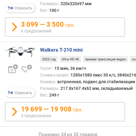
м
Размеры:
320x320x97 мм
Спросить
к
Вес:
100 г
а
Q
3 099 — 3 500
грн.
u
6 предложений
a
d
H
Walkera T-210 mini
D
2025 год
Ultra HD 4K
прямая трансляция видео
ск
с
Полет:
15 мин, 36 км/ч
ъ
Съемка видео:
1280x1080 пикс 30 к/с, 3840x216
е
Камера:
встроенная, подвес для стабилизации
м
Размеры:
217.8x167.4x62 мм, складываемый
к
Спросить
Вес:
249 г
а
U
19 699 — 19 908
грн.
l
4 предложения
t
r
a
Показано 24 из 33 товаров