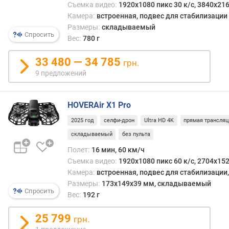
Съемка видео:
1920x1080 пикс 30 к/с, 3840x216
д
Камера:
встроенная, подвес для стабилизации
л
Размеры:
складываемый
о
Спросить
Вес:
780 г
ж
е
33 480 — 34 785
грн.
н
и
9 предложений
й
HOVERAir X1 Pro
в
2025 год
селфи-дрон
Ultra HD 4K
прямая трансляц
е
складываемый
без пульта
с
(
Полет:
16 мин, 60 км/ч
г
Съемка видео:
1920x1080 пикс 60 к/с, 2704x152
)
Камера:
встроенная, подвес для стабилизации
Размеры:
173x149x39 мм, складываемый
р
Спросить
Вес:
192 г
а
з
25 799
грн.
м