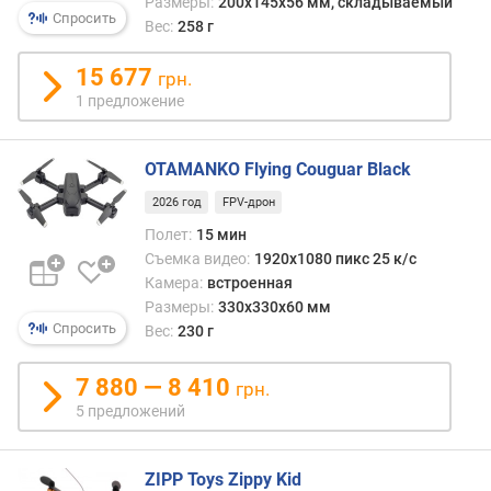
Размеры:
200x145x56 мм, складываемый
(
Спросить
Вес:
258 г
м
и
15 677
грн.
н
1 предложение
)
г
OTAMANKO Flying Couguar Black
о
р
2026 год
FPV-дрон
и
Полет:
15 мин
з
Съемка видео:
1920x1080 пикс 25 к/с
о
Камера:
встроенная
н
Размеры:
330х330х60 мм
т
Спросить
Вес:
230 г
а
л
ь
7 880 — 8 410
грн.
н
5 предложений
а
я
с
ZIPP Toys Zippy Kid