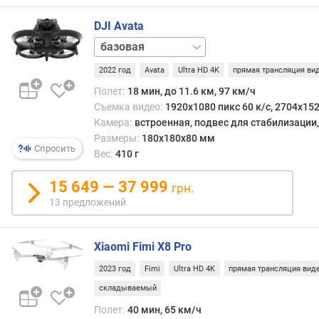
в
л
DJI Avata
е
Fly
н
Smart
и
2022 год
Avata
Ultra HD 4K
прямая трансляция ви
Combo
Pro-
я
View
Полет:
18 мин, до 11.6 км, 97 км/ч
Combo
п
Съемка видео:
1920x1080 пикс 60 к/с, 2704x152
о
Камера:
встроенная, подвес для стабилизации
к
Размеры:
180x180x80 мм
Спросить
о
Вес:
410 г
л
и
15 649 — 37 999
грн.
ч
13 предложений
е
с
т
Xiaomi Fimi X8 Pro
в
2023 год
Fimi
Ultra HD 4K
прямая трансляция вид
у
п
складываемый
р
Полет:
40 мин, 65 км/ч
е