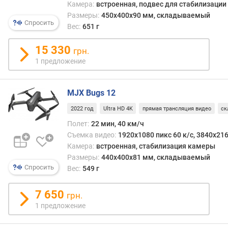
м
Камера:
встроенная, подвес для стабилизации
/
Размеры:
450x400x90 мм, складываемый
с
Спросить
Вес:
651 г
)
15 330
грн.
п
1 предложение
о
л
е
MJX Bugs 12
з
н
2022 год
Ultra HD 4K
прямая трансляция видео
ск
а
Полет:
22 мин, 40 км/ч
я
Съемка видео:
1920x1080 пикс 60 к/с, 3840x216
н
Камера:
встроенная, cтабилизация камеры
а
Размеры:
440x400x81 мм, складываемый
г
Спросить
Вес:
549 г
р
у
7 650
з
грн.
к
1 предложение
а
(