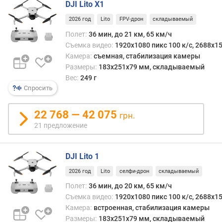
о
DJI Lito X1
г
2026 год
Lito
FPV-дрон
складываемый
и
м
Полет:
36 мин, до 21 км, 65 км/ч
Съемка видео:
1920x1080 пикс 100 к/с, 2688x15
о
Камера:
съемная, cтабилизация камеры
т
Размеры:
183х251х79 мм, складываемый
д
Вес:
249 г
о
Спросить
р
о
22 768 — 42 075
г
грн.
и
21 предложение
х
к
д
DJI Lito 1
е
2026 год
Lito
селфи-дрон
складываемый
ш
Полет:
36 мин, до 20 км, 65 км/ч
е
в
Съемка видео:
1920x1080 пикс 100 к/с, 2688x15
ы
Камера:
встроенная, cтабилизация камеры
м
Размеры:
183х251х79 мм, складываемый