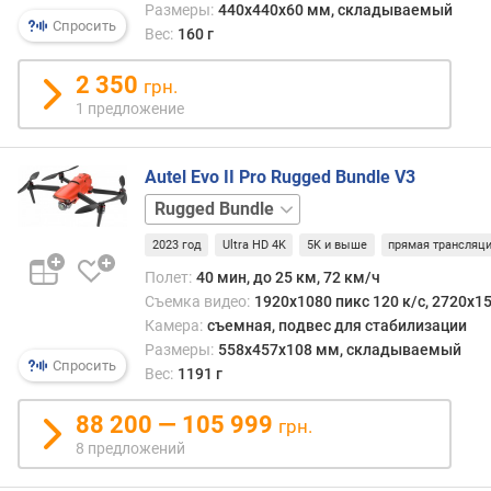
-
Размеры:
440x440x60 мм, складываемый
Спросить
в
Вес:
160 г
о
м
2 350
грн.
е
1 предложение
г
а
п
Autel Evo II Pro Rugged Bundle V3
и
базовая
к
с
2023 год
Ultra HD 4K
5K и выше
прямая трансляц
е
Полет:
40 мин, до 25 км, 72 км/ч
л
Съемка видео:
1920x1080 пикс 120 к/с, 2720x15
е
Камера:
съемная, подвес для стабилизации
й
Размеры:
558x457x108 мм, складываемый
(
Спросить
Вес:
1191 г
М
П
88 200 — 105 999
)
грн.
8 предложений
с
ъ