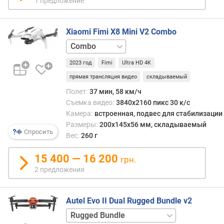
1 предложение
е
р
р
Xiaomi Fimi X8 Mini V2 Combo
а
базовая
м
ы
2023 год
Fimi
Ultra HD 4K
д
прямая трансляция видео
складываемый
а
Полет:
37 мин, 58 км/ч
л
Съемка видео:
3840x2160 пикс 30 к/с
ь
Камера:
встроенная, подвес для стабилизации
н
Размеры:
200x145x56 мм, складываемый
о
Спросить
Вес:
260 г
с
т
15 400 — 16 200
грн.
ь
2 предложения
п
о
л
Autel Evo II Dual Rugged Bundle v2
е
Enterprise
т
Rugged