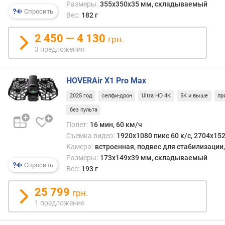
Размеры:
355x350x35 мм, складываемый
п
Спросить
Вес:
182 г
о
д
2 450 — 4 130
грн.
ъ
3 предложения
е
м
а
HOVERAir X1 Pro Max
/
с
2025 год
селфи-дрон
Ultra HD 4K
5K и выше
пр
н
без пульта
и
ж
Полет:
16 мин, 60 км/ч
е
Съемка видео:
1920x1080 пикс 60 к/с, 2704x152
н
Камера:
встроенная, подвес для стабилизации
и
Размеры:
173x149x39 мм, складываемый
Спросить
я
Вес:
193 г
(
к
25 799
грн.
м
1 предложение
/
ч