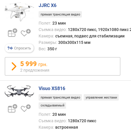
к
JJRC X6
г
прямая трансляция видео
)
Полет:
23 мин
р
Съемка видео:
1280x720 пикс, 1920x1080 пикс 2
а
Камера:
съемная, подвес для стабилизации
з
Размеры:
300x300x115 мм
м
Спросить
Вес:
350 г
е
р
5 999
грн.
м
2 предложения
а
т
р
Visuo XS816
и
ц
прямая трансляция видео
управление жестами
ы
складываемый
Полет:
20 мин
к
о
Съемка видео:
1280x720 пикс
л
Камера:
встроенная