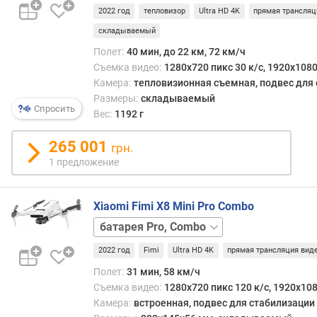
а
2022 год
тепловизор
Ultra HD 4K
прямая трансляц
Bundle
(
к
складываемый
м
Полет:
40 мин, до 22 км, 72 км/ч
)
Съемка видео:
1280x720 пикс 30 к/с, 1920x1080
Камера:
тепловизионная съемная, подвес для
м
Размеры:
складываемый
а
Спросить
Вес:
1192 г
к
с
265 001
грн.
.
в
1 предложение
р
е
Xiaomi Fimi X8 Mini Pro Combo
м
я
батарея
п
Standart
о
2022 год
Fimi
Ultra HD 4K
прямая трансляция вид
л
Полет:
31 мин, 58 км/ч
е
Съемка видео:
1280x720 пикс 120 к/с, 1920x108
т
Камера:
встроенная, подвес для стабилизации
а