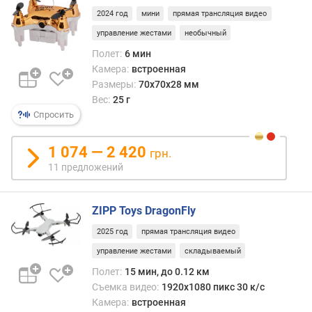
к
2024 год
мини
прямая трансляция видео
о
р
управление жестами
необычный
о
Полет:
6 мин
с
Камера:
встроенная
т
Размеры:
70x70x28 мм
ь
Вес:
25 г
(
Спросить
к
м
1 074 — 2 420
/
грн.
ч
11 предложений
)
с
ZIPP Toys DragonFly
к
2025 год
прямая трансляция видео
о
р
управление жестами
складываемый
о
Полет:
15 мин, до 0.12 км
с
Съемка видео:
1920x1080 пикс 30 к/с
т
Камера:
встроенная
ь