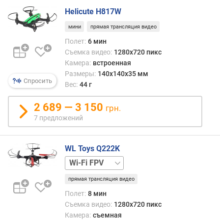
е
Helicute H817W
м
мини
прямая трансляция видео
к
а
Полет:
6 мин
F
Съемка видео:
1280x720 пикс
u
Камера:
встроенная
l
Размеры:
140х140х35 мм
Спросить
l
Вес:
44 г
H
D
2 689 — 3 150
грн.
(
7 предложений
1
0
8
WL Toys Q222K
0
5.8
p
ГГц
)
прямая трансляция видео
FPV
Полет:
8 мин
с
Съемка видео:
1280x720 пикс
ъ
е
Камера:
съемная