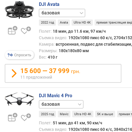
к
DJI Avata
о
Fly
р
Smart
о
2022 год
Avata
Ultra HD 4K
прямая трансляция ви
Combo
Pro-
с
View
Полет:
18 мин, до 11.6 км, 97 км/ч
т
Combo
Съемка видео:
1920x1080 пикс 60 к/с, 2704x152
ь
Камера:
встроенная, подвес для стабилизации
(
к
Размеры:
180x180x80 мм
Спросить
м
Вес:
410 г
/
ч
15 600 — 37 999
грн.
)
11 предложений
с
к
DJI Mavic 4 Pro
о
Creator
р
Combo
Fly
о
2025 год
Mavic
Ultra HD 4K
5K и выше
прямая 
More
с
Combo
Полет:
51 мин, до 41 км, 90 км/ч
т
Съемка видео:
1920x1080 пикс 60 к/с, 3840x216
ь