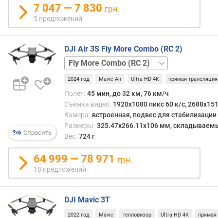
е
7 047 — 7 830
грн.
р
5 предложений
р
а
м
DJI Air 3S Fly More Combo (RC 2)
ы
Fly
More
д
2024 год
Mavic Air
Ultra HD 4K
прямая трансляция
Combo
а
(RC-
Полет:
45 мин, до 32 км, 76 км/ч
л
N3)
базовая
Съемка видео:
1920x1080 пикс 60 к/с, 2688x151
ь
Камера:
встроенная, подвес для стабилизации
н
о
Размеры:
325.47x266.11x106 мм, складываем
Спросить
с
Вес:
724 г
т
ь
64 999 — 78 971
грн.
п
18 предложений
о
л
е
DJI Mavic 3T
т
2022 год
Mavic
тепловизор
Ultra HD 4K
прямая