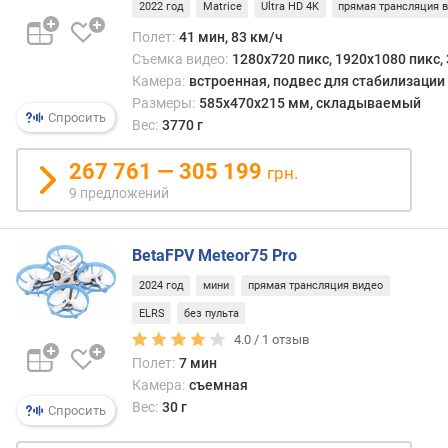
2022 год
Matrice
Ultra HD 4K
прямая трансляция 
цена
д
и
Полет:
41 мин, 83 км/ч
л
вес
о
Съемка видео:
1280x720 пикс, 1920x1080 пикс, 
таких
ж
Камера:
встроенная, подвес для стабилизации
пульт
е
Размеры:
585x470x215 мм, складываемый
Спросить
дово
н
Вес:
3770 г
невел
и
й
267 761 — 305 199
грн.
9 предложений
в
е
BetaFPV Meteor75 Pro
с
2024 год
мини
прямая трансляция видео
(
г
ELRS
без пульта
)
4.0 /
1
отзыв
Полет:
7 мин
р
Камера:
съемная
а
Вес:
30 г
Спросить
з
м