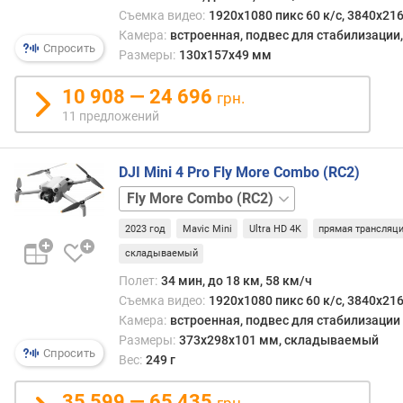
по
More
Съемка видео:
1920x1080 пикс 60 к/с, 3840x216
Wi-
Combo
п
Камера:
встроенная, подвес для стабилизации
Fi.
о
Спросить
Размеры:
130x157x49 мм
Правд
о
по
т
10 908 — 24 696
грн.
проп
з
11 предложений
спос
ы
и
в
даль
а
DJI Mini 4 Pro Fly More Combo (RC2)
связ
м
с
станд
пультом
2.4
п
2023 год
Mavic Mini
Ultra HD 4K
прямая трансляц
RC-
GHz
о
N2
с
заме
д
складываемый
пультом
уступ
а
Полет:
34 мин, до 18 км, 58 км/ч
RC2
5.8
т
Съемка видео:
1920x1080 пикс 60 к/с, 3840x216
GHz
е
Камера:
встроенная, подвес для стабилизации
—
д
Размеры:
373x298x101 мм, складываемый
одна
о
Спросить
Вес:
249 г
это
б
стано
а
35 599 — 65 435
грн.