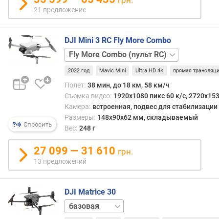
заме
в
21 предложение
лишь
л
при
е
выпо
н
DJI Mini 3 RC Fly More Combo
слож
и
проф
Fly
я
задач
More
2022 год
Mavic Mini
Ultra HD 4K
прямая трансляц
а
Combo
с
п
в
пультом
о
Полет:
38 мин, до 18 км, 58 км/ч
боль
RC
с
к
Съемка видео:
1920x1080 пикс 60 к/с, 2720x153
случа
пультом
о
Камера:
встроенная, подвес для стабилизации
харак
RC-
л
Размеры:
148x90x62 мм, складываемый
данн
N1
и
Спросить
Вес:
248 г
диап
ч
впол
е
27 099 — 31 610
грн.
дост
с
13 предложений
для
т
норм
в
упра
у
DJI Matrice 30
квадр
п
тепловизор
При
р
этом
е