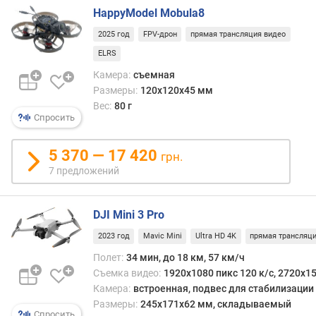
)
HappyModel Mobula8
2025 год
FPV-дрон
прямая трансляция видео
с
о
ELRS
п
Камера:
съемная
р
Размеры:
120x120x45 мм
о
Вес:
80 г
т
Спросить
и
в
5 370 — 17 420
л
грн.
е
7 предложений
н
и
е
DJI Mini 3 Pro
в
2023 год
Mavic Mini
Ultra HD 4K
прямая трансляц
е
Полет:
34 мин, до 18 км, 57 км/ч
т
Съемка видео:
1920x1080 пикс 120 к/с, 2720x15
р
у
Камера:
встроенная, подвес для стабилизации
(
Размеры:
245х171х62 мм, складываемый
Спросить