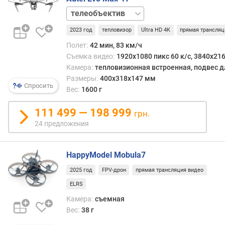
к
ночное
г
видение
)
2023 год
тепловизор
Ultra HD 4K
прямая трансляц
Полет:
42 мин, 83 км/ч
р
Съемка видео:
1920x1080 пикс 60 к/с, 3840x216
а
Камера:
тепловизионная встроенная, подвес д
з
Размеры:
400x318x147 мм
м
Спросить
Вес:
1600 г
е
р
111 499 — 198 999
грн.
м
а
24 предложения
т
р
HappyModel Mobula7
и
ц
2025 год
FPV-дрон
прямая трансляция видео
ы
ELRS
к
Камера:
съемная
о
Вес:
38 г
л