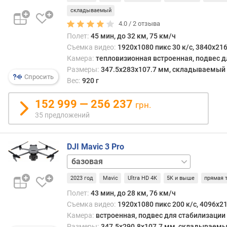
а
(
складываемый
к
4.0 /
2
отзыва
м
Полет:
45 мин, до 32 км, 75 км/ч
)
Съемка видео:
1920x1080 пикс 30 к/с, 3840x216
Камера:
тепловизионная встроенная, подвес д
м
Размеры:
347.5x283x107.7 мм, складываемый
а
Спросить
Вес:
920 г
к
с
152 999 — 256 237
грн.
.
35 предложений
в
р
е
DJI Mavic 3 Pro
м
Cine
я
Premium
п
2023 год
Mavic
Ultra HD 4K
5K и выше
прямая 
Combo
Fly
о
More
л
Полет:
43 мин, до 28 км, 76 км/ч
Combo
е
Съемка видео:
1920x1080 пикс 200 к/с, 4096x21
(DJI
т
Камера:
встроенная, подвес для стабилизации
RC)
Fly
а
Размеры:
347.5x290.8x107.7 мм, складываем