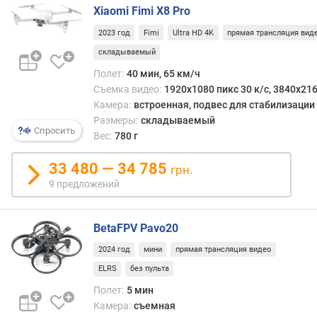
Xiaomi Fimi X8 Pro
е
м
2023 год
Fimi
Ultra HD 4K
прямая трансляция вид
к
складываемый
а
F
Полет:
40 мин, 65 км/ч
u
Съемка видео:
1920x1080 пикс 30 к/с, 3840x216
l
Камера:
встроенная, подвес для стабилизации
l
Размеры:
складываемый
Спросить
H
Вес:
780 г
D
(
33 480 — 34 785
грн.
1
9 предложений
0
8
0
BetaFPV Pavo20
p
2024 год
мини
прямая трансляция видео
)
ELRS
без пульта
с
Полет:
5 мин
ъ
Камера:
съемная
е