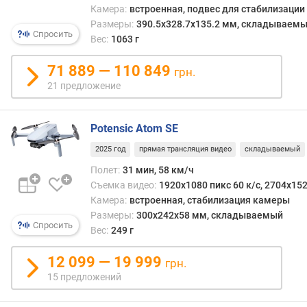
Камера:
встроенная, подвес для стабилизации
п
Размеры:
390.5x328.7x135.2 мм, складываем
о
Спросить
Вес:
1063 г
д
ъ
71 889 — 110 849
е
грн.
м
21 предложение
а
/
с
Potensic Atom SE
н
2025 год
прямая трансляция видео
складываемый
и
Полет:
31 мин, 58 км/ч
ж
е
Съемка видео:
1920x1080 пикс 60 к/с, 2704x152
н
Камера:
встроенная, cтабилизация камеры
и
Размеры:
300x242x58 мм, складываемый
Спросить
я
Вес:
249 г
(
к
12 099 — 19 999
грн.
м
15 предложений
/
ч