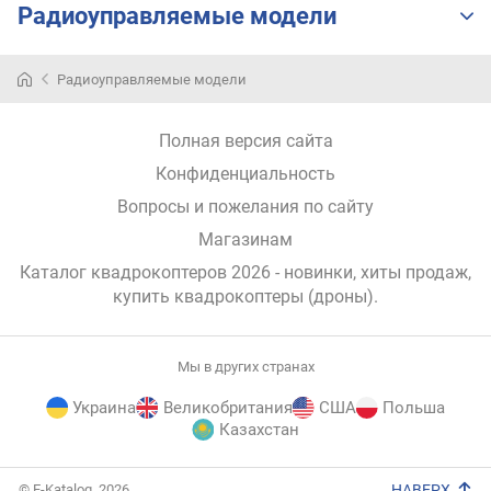
Радиоуправляемые модели
м
)
Радиоуправляемые модели
п
р
о
Полная версия сайта
т
Конфиденциальность
о
к
Вопросы и пожелания по сайту
о
Магазинам
л
с
Каталог квадрокоптеров 2026 - новинки, хиты продаж,
в
купить квадрокоптеры (дроны)
.
я
з
и
Мы в других странах
ч
Украина
Великобритания
США
Польша
Казахстан
а
с
т
E-
© E-Katalog, 2026
НАВЕРХ