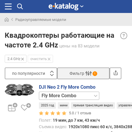
Радиоуправляемые модели
Искали
2.4
раньше
Квадрокоптеры работающие на
GHz
частоте 2.4 GHz
— ве
цены
на 83 модели
попу
станд
2.4 GHz
очистить
прим
в
по популярности
Фильтр
1
боль
Сортировать
совр
DJI Neo 2 Fly More Combo
моде
п
Motion
нача
о
Fly
и
п
2025 год
мини
прямая трансляция видео
управле
More
средн
о
Combo
базовая
5.0 /
1
отзыв
уровн
п
Испо
Полет:
19 мин, до 7 км, 43 км/ч
у
разд
Съемка видео:
1920x1080 пикс 60 к/с, 3840x288
л