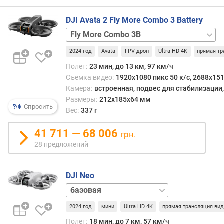
о
в
г
управ
DJI Avata 2 Fly More Combo 3 Battery
и
Кром
м
Fly
того,
More
данн
о
2024 год
Avata
FPV-дрон
Ultra HD 4K
прямая тр
Combo
диап
т
1B
Fly
Полет:
23 мин, до 13 км, 97 км/ч
дово
д
Smart
Съемка видео:
1920x1080 пикс 50 к/с, 2688x151
помех
о
Combo
Камера:
встроенная, подвес для стабилизации
а
р
1
Размеры:
212x185x64 мм
такж
о
Battery
дрон,
Спросить
Вес:
337 г
хоро
г
очки,
подх
и
пульт
41 711 — 68 006
для
грн.
х
управления,
созд
28 предложений
к
3
модел
д
аккумулятора
только
упра
е
дрон
DJI Neo
со
ш
смар
Fly
е
(см.
More
в
соот
2024 год
мини
Ultra HD 4K
прямая трансляция ви
Combo
Motion
ы
пункт
Fly
м
Полет:
18 мин, до 7 км, 57 км/ч