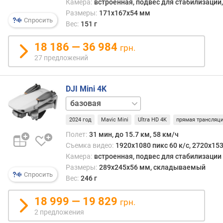
по
Камера:
встроенная, подвес для стабилизации
я
канал
Размеры:
171x167x54 мм
р
Спросить
благо
Вес:
151 г
н
чему
о
неск
18 186 — 36 984
с
грн.
таких
т
27 предложений
пульт
и
спос
работ
о
DJI Mini 4K
в
т
Fly
непо
д
More
близо
е
2024 год
Mavic Mini
Ultra HD 4K
прямая трансляц
Combo
не
ш
Полет:
31 мин, до 15.7 км, 58 км/ч
пере
е
Съемка видео:
1920x1080 пикс 60 к/с, 2720x153
сигна
в
Камера:
встроенная, подвес для стабилизации
друг
ы
друга
Размеры:
289x245x56 мм, складываемый
х
Спросить
и
Вес:
246 г
к
не
д
созд
18 999 — 19 829
грн.
о
взаи
р
2 предложения
проб