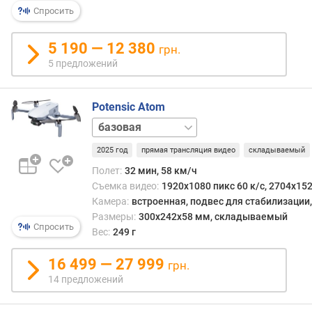
-
Спросить
в
о
5 190 — 12 380
грн.
м
е
5 предложений
г
а
Potensic Atom
п
и
Fly
к
More
с
2025 год
прямая трансляция видео
складываемый
Combo
е
Полет:
32 мин, 58 км/ч
л
Съемка видео:
1920x1080 пикс 60 к/с, 2704x152
е
Камера:
встроенная, подвес для стабилизации
й
Размеры:
300x242x58 мм, складываемый
(
Спросить
Вес:
249 г
М
П
16 499 — 27 999
грн.
)
14 предложений
с
ъ