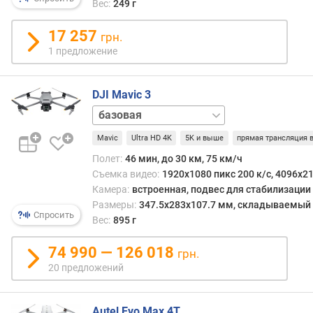
м
Вес:
249 г
/
с
17 257
грн.
)
1 предложение
п
о
DJI Mavic 3
л
Cine
е
Premium
з
Mavic
Ultra HD 4K
5K и выше
прямая трансляция 
Combo
Fly
н
More
Полет:
46 мин, до 30 км, 75 км/ч
а
Combo
Съемка видео:
1920x1080 пикс 200 к/с, 4096x21
я
Камера:
встроенная, подвес для стабилизации
н
Размеры:
347.5x283x107.7 мм, складываемый
а
Спросить
Вес:
895 г
г
р
74 990 — 126 018
у
грн.
з
20 предложений
к
а
(
Autel Evo Max 4T