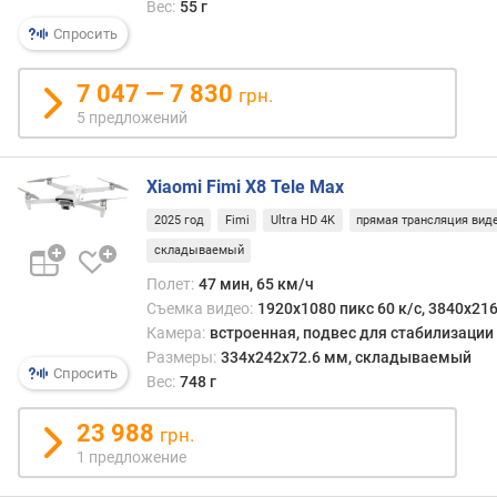
Вес:
55 г
м
Спросить
к
а
Q
7 047 — 7 830
грн.
u
5 предложений
a
d
H
Xiaomi Fimi X8 Tele Max
D
2025 год
Fimi
Ultra HD 4K
прямая трансляция вид
с
складываемый
ъ
Полет:
47 мин, 65 км/ч
е
Съемка видео:
1920x1080 пикс 60 к/с, 3840x216
м
Камера:
встроенная, подвес для стабилизации
к
Размеры:
334x242x72.6 мм, складываемый
а
Спросить
Вес:
748 г
U
l
23 988
t
грн.
r
1 предложение
a