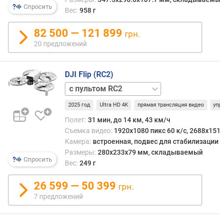
More
(
Спросить
Вес:
958 г
Combo
м
(DJI
и
82 500 — 121 899
грн.
RC
н
20 предложений
Pro)
)
г
DJI Flip (RC2)
о
Fly
р
More
и
2025 год
Ultra HD 4K
прямая трансляция видео
уп
Combo
з
(RC2)
базовая
о
Полет:
31 мин, до 14 км, 43 км/ч
н
Съемка видео:
1920x1080 пикс 60 к/с, 2688x151
т
Камера:
встроенная, подвес для стабилизации
а
Размеры:
280x233x79 мм, складываемый
Спросить
л
Вес:
249 г
ь
н
26 599 — 50 399
грн.
а
7 предложений
я
с