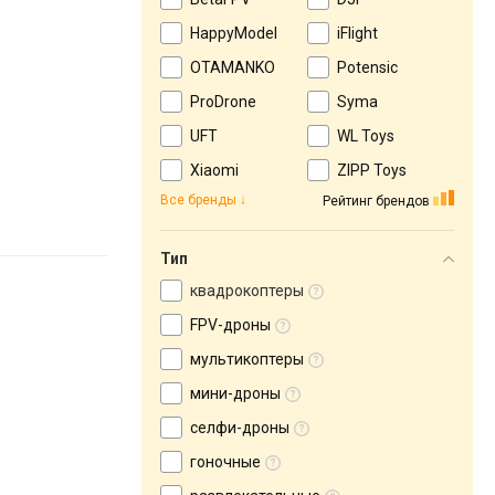
HappyModel
iFlight
OTAMANKO
Potensic
ProDrone
Syma
UFT
WL Toys
Xiaomi
ZIPP Toys
Все бренды
Рейтинг брендов
Тип
квадрокоптеры
FPV-дроны
мультикоптеры
мини-дроны
селфи-дроны
гоночные