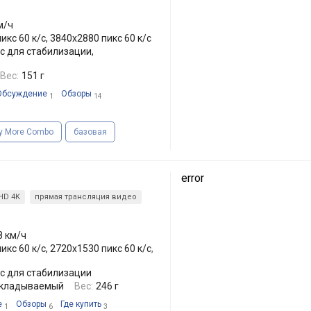
м/ч
икс 60 к/с, 3840x2880 пикс 60 к/с
с для стабилизации,
Вес:
151 г
Обсуждение
Обзоры
1
14
ly More Combo
базовая
error
 HD 4K
прямая трансляция видео
8 км/ч
икс 60 к/с, 2720x1530 пикс 60 к/с,
с для стабилизации
складываемый
Вес:
246 г
е
Обзоры
Где купить
1
6
3