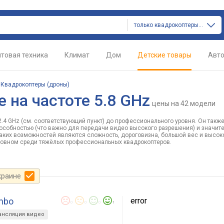
только квадрокоптеры (дроны)
товая техника
Климат
Дом
Детские товары
Авт
/
Квадрокоптеры (дроны)
на частоте 5.8 GHz
цены
на 42 модели
2.4 GHz (см. соответствующий пункт) до профессионального уровня. Он такж
особностью (что важно для передачи видео высокого разрешения) и значит
таких возможностей являются сложность, дороговизна, большой вес и высок
сновном среди тяжёлых профессиональных квадрокоптеров.
краине
ombo
error
0
0
0
1
ансляция видео