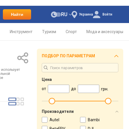
RU
Найти
Украина
Войти
о
Инструмент
Туризм
Спорт
Мода и аксессуары
ПОДБОР ПО ПАРАМЕТРАМ
е использует
ельной
ое
Цена
от
до
грн.
Производители
Autel
Bambi
BetaFPV
DJI