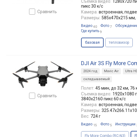
Съемка видео:
1280x720 пи
пикс 30 к/с
сравнить
Камера:
встроенная, подве
Размеры:
585x470x215 мм,
Видео
Фото
Обсуждени
40
7
Где купить
9
базовая
тепловизор
DJI Air 3S Fly More Co
2024 год
Mavic Air
Ultra H
складываемый
Полет:
45 мин, до 32 км, 76
Съемка видео:
1920x1080 п
сравнить
3840x2160 пикс 60 к/с
Камера:
встроенная, подве
Размеры:
325.47x266.11x1
Вес:
724 г
Видео
Фото
Инструкции
15
5
Fly More Combo (RC-N3)
F