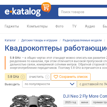
Гаджеты
Компьютеры
Фото
TV
Аудио
Бы
Каталог
/
Детские товары и игрушки
/
Радиоуправляемые модели
Квадрокоптеры работающие 
5.8 GHz
— в общих чертах этот стандарт можно описать как развитие 
разделение по каналам, при этом отличается высокой пропускной сп
дальностью связи, измеряемой сотнями метров. Обратной стороной 
энергопотребление передатчиков. Поэтому 5.8 GHz встречается в о
5.8 GHz
очистить
Сохранить список
по популярности
с доставкой по У
Выводить
DJI Neo 2 Fly More C
2025 год
мини
прямая тр