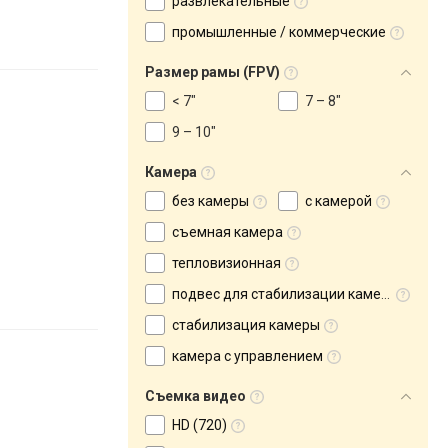
развлекательные
промышленные / коммерческие
Размер рамы (FPV)
< 7"
7 – 8"
9 – 10"
Камера
без камеры
с камерой
съемная камера
тепловизионная
подвес для стабилизации камеры
cтабилизация камеры
камера с управлением
Съемка видео
HD (720)