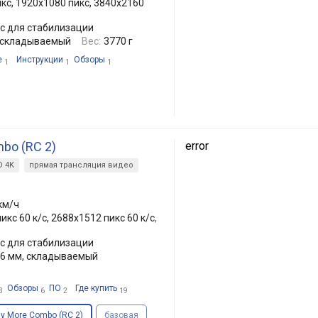
кс, 1920x1080 пикс, 3840x2160
с для стабилизации
 складываемый
Вес:
3770 г
е
Инструкции
Обзоры
1
1
1
mbo (RC 2)
error
D 4K
прямая трансляция видео
 км/ч
икс 60 к/с, 2688x1512 пикс 60 к/с,
с для стабилизации
06 мм, складываемый
Обзоры
ПО
Где купить
3
6
2
19
ly More Combo (RC 2)
базовая