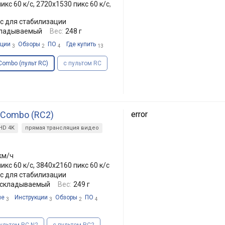
икс 60 к/с, 2720x1530 пикс 60 к/с,
с для стабилизации
кладываемый
Вес:
248 г
кции
Обзоры
ПО
Где купить
3
2
4
13
 Combo (пульт RC)
с пультом RC
e Combo (RC2)
error
 HD 4K
прямая трансляция видео
 км/ч
икс 60 к/с, 3840x2160 пикс 60 к/с
с для стабилизации
 складываемый
Вес:
249 г
ие
Инструкции
Обзоры
ПО
3
3
2
4