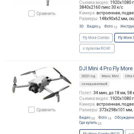
Съемка видео:
1920x1080 п
3840x2160 пикс 30 к/с
Камера:
встроенная, подве
сравнить
Размеры:
148x90x62 мм, с
3D
Видео
Фото
Инстру
8
13
Fly More Combo
Fly More
с пультом RC-N1
DJI Mini 4 Pro Fly Mor
2023 год
Mavic Mini
Ultra
складываемый
Полет:
34 мин, до 18 км, 58
Съемка видео:
1920x1080 п
Камера:
встроенная, подве
сравнить
Размеры:
373x298x101 мм,
Видео
Фото
Обсужден
30
13
Где купить
23