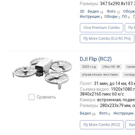
Размеры:
347.5x290.8x107
3D
Видео
Фото
Обсуж
14
12
Инструкции
Обзоры
ПО
Г
4
2
4
Cine Premium Combo
Fly
Fly More Combo (DJI RC Pro)
DJI Flip (RC2)
2025 год
Ultra HD 4K
прям
управление жестами
скла
Полет:
31 мин, до 14 км, 43
Съемка видео:
1920x1080 п
3840x2160 пикс 60 к/с
сравнить
Камера:
встроенная, подве
Размеры:
280x233x79 мм, 
Видео
Фото
Инструкции
29
9
Fly More Combo (RC2)
ба