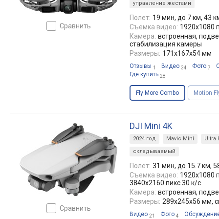
управление жестами
Полет:
19 мин, до 7 км, 43 к
сравнить
Съемка видео:
1920x1080 п
Камера:
встроенная, подве
cтабилизация камеры
Размеры:
171x167x54 мм
Отзывы
Видео
Фото
1
34
7
Где купить
28
Fly More Combo
Motion F
DJI Mini 4K
2024 год
Mavic Mini
Ultra
складываемый
Полет:
31 мин, до 15.7 км, 5
Съемка видео:
1920x1080 п
3840x2160 пикс 30 к/с
Камера:
встроенная, подве
Размеры:
289x245x56 мм, 
сравнить
Видео
Фото
Обсуждени
21
4