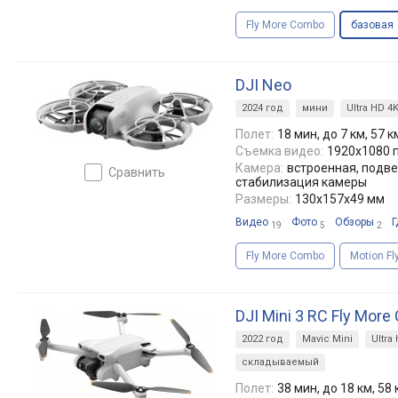
Fly More Combo
базовая
DJI Neo
2024 год
мини
Ultra HD 4
Полет:
18 мин, до 7 км, 57 к
Съемка видео:
1920x1080 п
Камера:
встроенная, подве
сравнить
cтабилизация камеры
Размеры:
130x157x49 мм
Видео
Фото
Обзоры
Г
19
5
2
Fly More Combo
Motion F
DJI Mini 3 RC Fly Mor
2022 год
Mavic Mini
Ultra
складываемый
Полет:
38 мин, до 18 км, 58