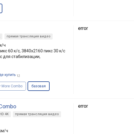
error
K
прямая трансляция видео
м/ч
икс 60 к/с, 3840x2160 пикс 30 к/с
с для стабилизации,
де купить
12
ly More Combo
базовая
e Combo
error
 HD 4K
прямая трансляция видео
 км/ч