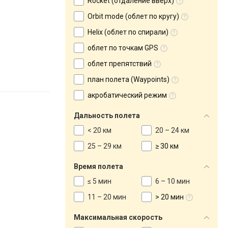
Rocket (отдаление вверх)
Orbit mode (облет по кругу)
Helix (облет по спирали)
облет по точкам GPS
облет препятствий
план полета (Waypoints)
акробатический режим
Дальность полета
< 20 км
20 – 24 км
25 – 29 км
≥ 30 км
Время полета
≤ 5 мин
6 – 10 мин
11 – 20 мин
> 20 мин
Максимальная скорость