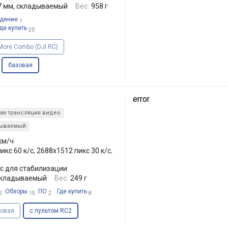
.7 мм, складываемый
Вес:
958 г
дение
1
де купить
20
 More Combo (DJI RC)
базовая
error
ая трансляция видео
дываемый
 км/ч
икс 60 к/с, 2688x1512 пикс 30 к/с,
с для стабилизации
складываемый
Вес:
249 г
Обзоры
ПО
Где купить
2
15
2
8
зовая
с пультом RC2