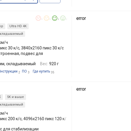
error
0
0
2
0
ор
Ultra HD 4K
кладываемый
 км/ч
икс 30 к/с, 3840x2160 пикс 30 к/с
троенная, подвес для
 мм, складываемый
Вес:
920 г
Инструкции
ПО
Где купить
2
3
35
error
K
5K и выше
кладываемый
 км/ч
икс 200 к/с, 4096x2160 пикс 120 к/
с для стабилизации