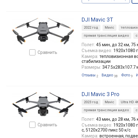
DJI Mavic 3T
2022 год
Mavic
тепловиз
прямая трансляция видео
с
Полет:
45 мин, до 32 км, 75
Съемка видео:
1920x1080 п
сравнить
Камера:
тепловизионная вс
стабилизации
Размеры:
347.5x283x107.7
Отзывы
Видео
Фото
2
38
9
DJI Mavic 3 Pro
2023 год
Mavic
Ultra HD 4
прямая трансляция видео
с
Полет:
43 мин, до 28 км, 76
сравнить
Съемка видео:
1920x1080 п
с, 5120x2700 пикс 50 к/с
Камера:
встроенная, подве