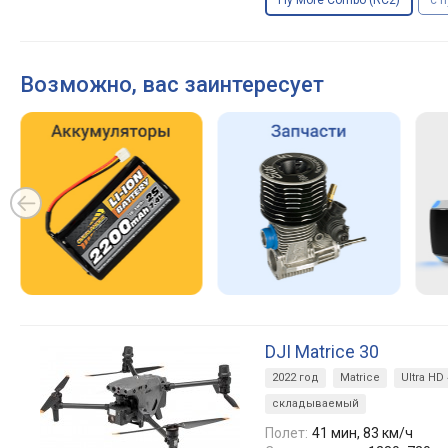
Fly More Combo (RC2)
с 
Возможно, вас заинтересует
DJI Matrice 30
2022 год
Matrice
Ultra HD
складываемый
Полет:
41 мин, 83 км/ч