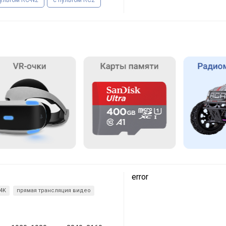
пультом RC-N2
с пультом RC2
error
 4K
прямая трансляция видео