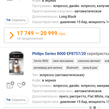
Кофе:
в зернах
и
Программы:
эспрессо, двойн. эспрессо, капучи
н
Приготовление капучино:
автоматическое
а
Дополнительно:
Long Black
к
Спросить
Характеристики:
давление 15 бар, мощность 1
а
б
17 749 — 20 999
грн.
е
54 предложения
л
я
(
Philips Series 8000 EP8757/20
серебристы
м
)
Series 8000
своя программа
капучино автомат
ко
резервуар для молока
Bluetooth
умный дом
в
Тип:
эспрессо (автоматическая)
е
Кофе:
в зернах
с
(
Программы:
эспрессо, двойн. эспрессо, амери
к
Приготовление капучино:
автоматическое
г
Дополнительно:
лунго, ристретто, Flat White, 
Спросить
)
Характеристики:
давление 15 бар, мощность 1