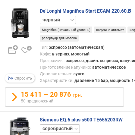
о
и
л
стоят
De'Longhi Magnifica Start ECAM 220.60.B
к
авто
белый
и
кофе
(
доро
Magnifica (начальный уровень)
капучино автомат
ко
г
рожк
резервуар для молока
)
моде
со
Тип:
эспрессо (автоматическая)
р
схож
Кофе:
в зернах, молотый
е
харак
Программы:
эспрессо, двойн. эспрессо, капучи
з
Приготовление капучино:
автоматическое
е
Дополнительно:
лунго
р
Спросить
Характеристики:
давление 15 бар, мощность 1
в
у
15 411 — 20 876
грн.
а
50 предложений
р
д
л
Siemens EQ.6 plus s500 TE655203RW
я
черный
м
о