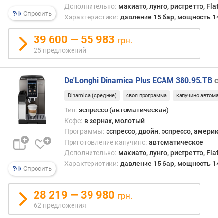
я
Дополнительно:
макиато, лунго, ристретто, Fla
не
Спросить
в
дост
Характеристики:
давление 15 бар, мощность 1
о
одни
д
ценят
39 600 — 55 983
грн.
ы
сам
25 предложений
(
ритуа
л
ручн
)
готов
De'Longhi Dinamica Plus ECAM 380.95.TB
други
Dinamica (средние)
своя программа
капучино автом
е
—
м
возм
Тип:
эспрессо (автоматическая)
к
поэк
Кофе:
в зернах, молотый
о
с
Программы:
эспрессо, двойн. эспрессо, амери
с
разл
Приготовление капучино:
автоматическое
т
нюан
Дополнительно:
макиато, лунго, ристретто, Fla
ь
проц
Характеристики:
давление 15 бар, мощность 1
Спросить
к
в
о
поис
ф
идеа
28 219 — 39 980
грн.
е
вкуса
62 предложения
м
Да