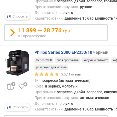
по
Программы:
эспрессо, двойн. эспрессо, горяча
я
след
Приготовление капучино:
ручное
р
принц
Дополнительно:
лунго
н
Спросить
нагре
Характеристики:
давление 15 бар, мощность 1
о
до
с
высо
11 899 — 28 776
т
грн.
темп
и
91 предложение
вода
под
о
боль
т
Philips Series 2300 EP2330/10
черный
давл
д
(от
Series 2300
своя программа
капучино автомат
ко
е
4
ш
резервуар для молока
бар,
е
5.0 /
1
отзыв
а
в
Тип:
эспрессо (автоматическая)
в
ы
Кофе:
в зернах, молотый
идеа
х
Программы:
эспрессо, двойн. эспрессо, капучи
10
к
Приготовление капучино:
автоматическое
бар
д
Дополнительно:
лунго
и
о
Спросить
Характеристики:
давление 15 бар, мощность 1
выше
р
пропу