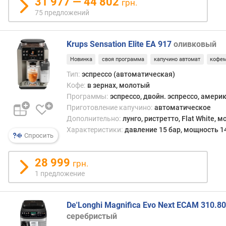
31 977 — 44 802
грн.
с
75 предложений
т
р
а
Krups Sensation Elite EA 917
оливковый
и
в
Новинка
своя программа
капучино автомат
кофе
а
Тип:
эспрессо (автоматическая)
н
Кофе:
в зернах, молотый
и
Программы:
эспрессо, двойн. эспрессо, амери
я
Приготовление капучино:
автоматическое
(
Дополнительно:
лунго, ристретто, Flat White, 
м
Характеристики:
давление 15 бар, мощность 1
м
Спросить
)
28 999
грн.
г
1 предложение
л
у
б
De'Longhi Magnifica Evo Next ECAM 310.8
и
серебристый
н