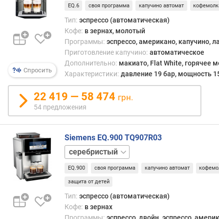
EQ.6
своя программа
капучино автомат
кофемолк
л
о
Тип:
эспрессо (автоматическая)
к
Кофе:
в зернах, молотый
а
Программы:
эспрессо, американо, капучино, л
(
Приготовление капучино:
автоматическое
л
Дополнительно:
макиато, Flat White, горячее 
)
Спросить
Характеристики:
давление 19 бар, мощность 1
д
22 419 — 58 474
грн.
а
54 предложения
в
л
е
Siemens EQ.900 TQ907R03
н
графит
и
е
EQ.900
своя программа
капучино автомат
кофемо
(
защита от детей
б
а
Тип:
эспрессо (автоматическая)
р
Кофе:
в зернах
)
Программы:
эспрессо, двойн. эспрессо, америк