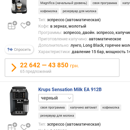
а
Magnifica (начальный уровень)
своя программа
капу
д
кофемолка
резервуар для молока
л
я
Тип:
эспрессо (автоматическая)
в
Кофе:
в зернах, молотый
с
Программы:
эспрессо, двойн. эспрессо, капучи
т
Приготовление капучино:
автоматическое
р
Дополнительно:
лунго, Long Black, горячее мо
Спросить
а
Характеристики:
давление 15 бар, мощность 1
и
в
22 642 — 43 850
грн.
а
65 предложений
н
и
я
Krups Sensation Milk EA 912B
(
графит
м
м
своя программа
капучино автомат
кофемолка
)
резервуар для молока
д
Тип:
эспрессо (автоматическая)
л