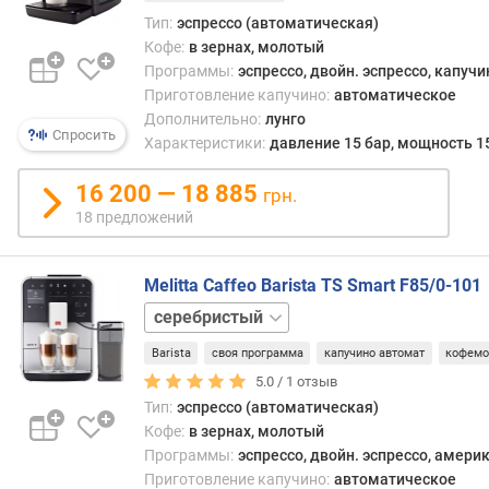
о
зави
Тип:
эспрессо (автоматическая)
с
от
м
чело
Кофе:
в зернах, молотый
а
и
Программы:
эспрессо, двойн. эспрессо, капучи
р
остае
Приготовление капучино:
автоматическое
т
неиз
Дополнительно:
лунго
Спросить
ф
от
Характеристики:
давление 15 бар, мощность 1
о
чашк
н
к
16 200 — 18 885
грн.
а
чашке
18 предложений
С
р
друго
е
сторо
Melitta Caffeo Barista TS Smart F85/0-101
з
для
нержавейка
е
мног
черный
р
люби
Barista
своя программа
капучино автомат
кофемо
в
кофе
5.0 /
1
отзыв
у
эти
Тип:
эспрессо (автоматическая)
а
моме
Кофе:
в зернах, молотый
р
явля
Программы:
эспрессо, двойн. эспрессо, америк
д
недос
Приготовление капучино:
автоматическое
л
а