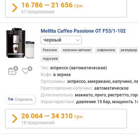
о
16 786 — 21 656
через
грн.
г
холд
67 предложений
и
с
м
моло
кофе.
Melitta Caffeo Passione OT F53/1-102
о
Напит
серебристый
т
полу
д
таки
Passione
капучино автомат
кофемолка
резервуар
о
спос
р
подогрев
—
о
Тип:
эспрессо (автоматическая)
собс
г
Кофе:
в зернах
эспр
и
Программы:
эспрессо, американо, капучино, л
(см.
х
Приготовление капучино:
автоматическое
«Пре
к
Дополнительно:
макиато, лунго, ристретто, го
прог
д
Спросить
—
Характеристики:
давление 15 бар, мощность 1
е
отлич
ш
насы
26 064 — 34 310
грн.
е
вкус
в
18 предложений
и
ы
аром
м