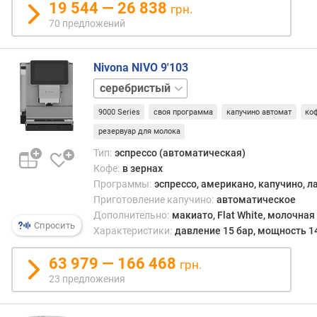
19 544 — 26 838
грн.
к
70 предложений
о
н
т
Nivona NIVO 9'103
е
черный
й
н
9000 Series
своя программа
капучино автомат
ко
е
резервуар для молока
р
д
Тип:
эспрессо (автоматическая)
л
Кофе:
в зернах
я
Программы:
эспрессо, американо, капучино, л
г
Приготовление капучино:
автоматическое
у
Дополнительно:
макиато, Flat White, молочная
щ
Спросить
Характеристики:
давление 15 бар, мощность 1
и
(
63 979 — 166 468
грн.
п
23 предложения
о
р
ц