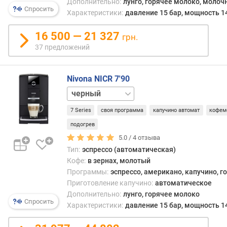
а
Дополнительно:
лунго, горячее молоко, молоч
Спросить
и
Характеристики:
давление 15 бар, мощность 1
в
а
16 500 — 21 327
грн.
н
37 предложений
и
я
(
Nivona NICR 7'90
м
белый
м
нержавейка
)
7 Series
своя программа
капучино автомат
кофем
серебристый
подогрев
в
ы
5.0 /
4
отзыва
с
Тип:
эспрессо (автоматическая)
о
Кофе:
в зернах, молотый
т
Программы:
эспрессо, американо, капучино, г
а
Приготовление капучино:
автоматическое
д
Дополнительно:
лунго, горячее молоко
л
Спросить
Характеристики:
давление 15 бар, мощность 1
я
в