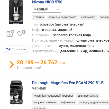
Nivona NICR 5'50
и
белый
й
)
5 Series
капучино полуавтомат
кофемолка
подогр
п
Тип:
эспрессо (автоматическая)
о
Кофе:
в зернах, молотый
т
Программы:
эспрессо, горячая вода
р
Приготовление капучино:
полуавтоматическо
е
Дополнительно:
лунго, молочная пена
б
Спросить
Характеристики:
давление 15 бар, мощность 1
л
я
20 199 — 26 762
грн.
е
8 предложений
м
а
я
De'Longhi Magnifica Evo ECAM 290.51.B
м
черный
о
щ
Magnifica (начальный уровень)
своя программа
н
капучино автомат
кофемолка
резервуар для молока
о