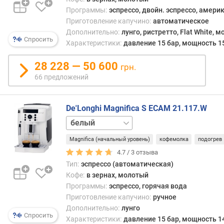
кофе
в
Программы:
эспрессо, двойн. эспрессо, америк
культ
л
Приготовление капучино:
автоматическое
имен
е
из
Дополнительно:
лунго, ристретто, Flat White, 
н
Спросить
него
Характеристики:
давление 15 бар, мощность 1
и
готов
я
боль
28 228 — 50 600
грн.
попу
п
66 предложений
кофе
о
напи
к
врод
о
De'Longhi Magnifica S ECAM 21.117.W
амери
л
серебристый
капу
и
черный
или
ч
Magnifica (начальный уровень)
кофемолка
подогрев
латте
е
4.7 /
3
отзыва
с
Тип:
эспрессо (автоматическая)
Что
т
Кофе:
в зернах, молотый
касае
в
Программы:
эспрессо, горячая вода
авто
у
Приготовление капучино:
ручное
модел
п
Дополнительно:
лунго
то
р
Спросить
Характеристики:
давление 15 бар, мощность 1
они
е