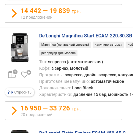
знач
д
14 442 — 19 839
прощ
грн.
л
в
о
12 предложений
испо
ж
чем
е
рожк
De'Longhi Magnifica Start ECAM 220.80.SB
н
не
и
Magnifica (начальный уровень)
капучино автомат
ко
нужн
й
резервуар для молока
вози
с
Тип:
эспрессо (автоматическая)
запр
п
Кофе:
в зернах, молотый
и
р
Программы:
эспрессо, двойн. эспрессо, капучи
уста
о
Приготовление капучино:
автоматическое
холде
ф
Дополнительно:
Long Black
все
и
Спросить
Характеристики:
давление 15 бар, мощность 1
осно
л
опер
е
16 950 — 33 726
грн.
(дози
й
20 предложений
трамб
п
очист
о
посл
л