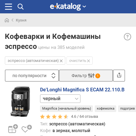
Кухня
Искали
Эспр
раньше
Кофеварки и Кофемашины
(авто
эспрессо
— ра
цены
на 385 моделей
эспре
кофев
эспрессо (автоматическая)
очистить
в
кото
по популярности
Фильтр
1
проц
Сортировать
готов
De'Longhi Magnifica S ECAM 22.110.B
макс
п
белый
авто
о
серебристый
п
Magnifica (начальный уровень)
кофемолка
подогрев
Все
о
4.6 /
64
отзыва
эспре
п
кофе
Тип:
эспрессо (автоматическая)
у
дейс
Кофе:
в зернах, молотый
л