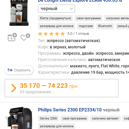
De'Longhi Eletta Explore ECAM 450.65.G
испо
ь
нержавейка
сове
з
кофев
о
Eletta (продвинутые)
своя программа
капучино авто
и
в
поль
а
резервуар для молока
подогрев
Bluetooth
умный 
остае
т
5.0 /
1
отзыв
лишь
е
Тип:
эспрессо (автоматическая)
след
л
Кофе:
в зернах, молотый
за
я
Программы:
эспрессо, двойн. эспрессо, америк
тем,
Приготовление капучино:
автоматическое
у
чтоб
Дополнительно:
макиато, лунго, Flat White, го
п
устро
Спросить
Характеристики:
давление 19 бар, мощность 1
р
было
а
запр
35 170 — 74 223
грн.
в
исхо
53 предложения
л
ингре
е
Таки
н
образ
Philips Series 2300 EP2334/10
черный
и
качес
е
кофе
Series 2300
своя программа
капучино автомат
ко
с
не
резервуар для молока