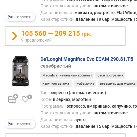
Приготовление капучино:
автоматическое
м
Дополнительно:
макиато, ристретто, Flat Whit
а
Спросить
Характеристики:
давление 19 бар, мощность 1
к
с
105 560 — 209 215
грн.
.
9 предложений
в
ы
с
De'Longhi Magnifica Evo ECAM 290.81.TB
о
серебристый
т
а
Magnifica (начальный уровень)
своя программа
ч
капучино автомат
кофемолка
резервуар для молока
а
ш
Тип:
эспрессо (автоматическая)
к
Кофе:
в зернах, молотый
и
Программы:
эспрессо, американо, капучино, г
(
Приготовление капучино:
автоматическое
м
Дополнительно:
лунго
Спросить
м
Характеристики:
давление 15 бар, мощность 1
)