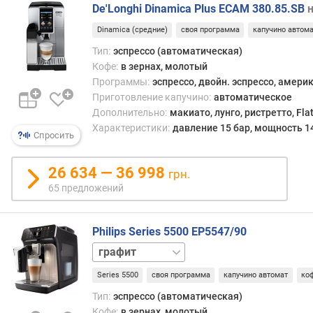
а
De'Longhi Dinamica Plus ECAM 380.85.SB
такж
п
Dinamica (средние)
своя программа
капучино автом
высо
о
конц
Тип:
эспрессо (автоматическая)
о
кофеи
Кофе:
в зернах, молотый
т
по
з
Программы:
эспрессо, двойн. эспрессо, амери
этим
ы
Приготовление капучино:
автоматическое
пока
в
Дополнительно:
макиато, лунго, ристретто, Fla
он
а
Характеристики:
давление 15 бар, мощность 1
Спросить
заме
м
прев
кофе
п
26 634 — 36 998
грн.
из
о
65 предложений
филь
д
кофев
а
На
т
Philips Series 5500 EP5547/90
эспр
е
белый
осно
д
серебристый
практ
о
Series 5500
своя программа
капучино автомат
ко
черный
вся
б
Тип:
эспрессо (автоматическая)
евро
а
Кофе:
в зернах, молотый