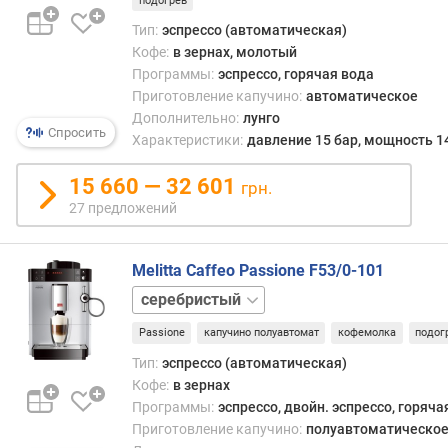
подогрев
с
т
Тип:
эспрессо (автоматическая)
ь
Кофе:
в зернах, молотый
(
Программы:
эспрессо, горячая вода
В
Приготовление капучино:
автоматическое
т
Дополнительно:
лунго
)
Спросить
Характеристики:
давление 15 бар, мощность 1
ш
15 660 — 32 601
грн.
и
27 предложений
р
и
н
Melitta Caffeo Passione F53/0-101
а
черный
д
л
Passione
капучино полуавтомат
кофемолка
подог
я
Тип:
эспрессо (автоматическая)
в
с
Кофе:
в зернах
т
Программы:
эспрессо, двойн. эспрессо, горяча
р
Приготовление капучино:
полуавтоматическо