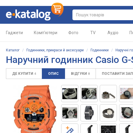
Гаджети
Комп'ютери
Фото
TV
Аудіо
П
Каталог
/
Годинники, прикраси й аксесуари
/
Годинники
/
Наручні г
Наручний годинник Casio G
ДЕ КУПИТИ
ОПИС
ВІДГУКИ
ПОСТАВИТИ ЗА
4
8