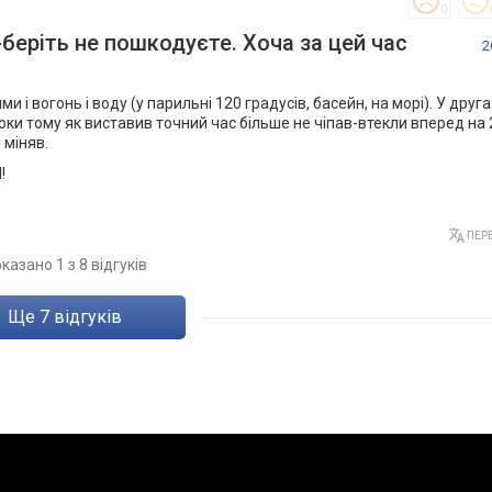
0
беріть не пошкодуєте. Хоча за цей час
2
 і вогонь і воду (у парильні 120 градусів, басейн, на морі). У друга
оки тому як виставив точний час більше не чіпав-втекли вперед на 
міняв.
!
ПЕРЕ
казано 1 з 8 відгуків
ще
7
відгуків