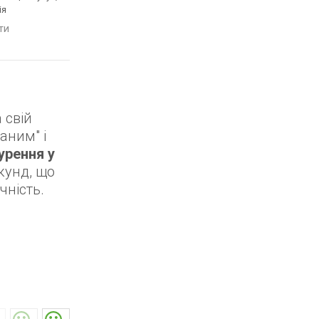
ія
час, Bluetooth, ремінець:
час, Bluetooth, реміне
браслет сталь, WR 200,
ремінець каучук, WR 
яти
порівняти
порівняти
Японія
Японія
 свій
аним" і
урення у
кунд, що
чність.