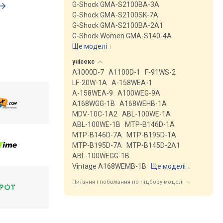
G-Shock GMA-S2100BA-3A
G-Shock GMA-S2100SK-7A
G-Shock GMA-S2100BA-2A1
G-Shock Women GMA-S140-4A
Ще моделі
↓
унісекс
A1000D-7
A1100D-1
F-91WS-2
LF-20W-1A
A-158WEA-1
A-158WEA-9
A100WEG-9A
A168WGG-1B
A168WEHB-1A
MDV-10C-1A2
ABL-100WE-1A
ABL-100WE-1B
MTP-B146D-1A
MTP-B146D-7A
MTP-B195D-1A
MTP-B195D-7A
MTP-B145D-2A1
ABL-100WEGG-1B
Vintage A168WEMB-1B
Ще моделі
↓
Питання і побажання по підбору моделі →