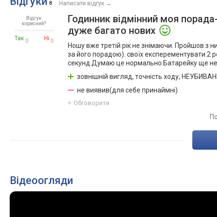
Відгуки
→
8
Написати відгук
Годинник відмінний моя порада-
Відгук
корисний?
дуже багато нових
Так
Ні
0
0
Ношу вже третій рік не знімаючи. Пройшов з ними
за його порадою). своїх експерементувати.2 р
секунд.Думаю це нормально.Батарейку ще не 
зовнішній вигляд, точність ходу, НЕУБИВАНІ
не виявив(для себе принаймні)
Обговорити
По
Відеоогляди