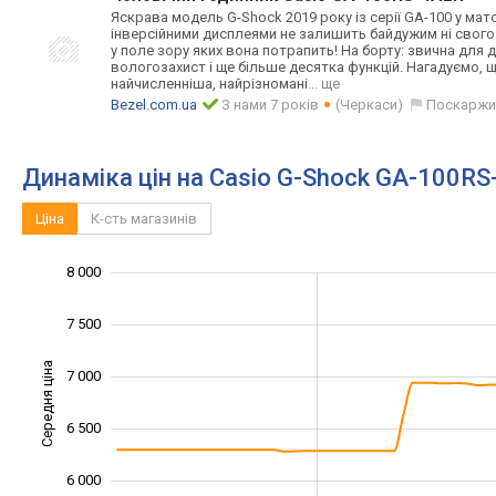
Яскрава модель G-Shock 2019 року із серії GA-100 у ма
інверсійними дисплеями не залишить байдужим ні свого
у поле зору яких вона потрапить! На борту: звична для
вологозахист і ще більше десятка функцій. Нагадуємо, 
найчисленніша, найрізномані
... ще
Bezel.com.ua
З нами 7 років
(Черкаси)
Поскаржи
Динаміка цін на Casio G-Shock GA-100RS
Ціна
К-сть магазинів
8 000
4 500
5 000
8 500
7 500
Середня ціна
7 000
5 500
6 500
6 000