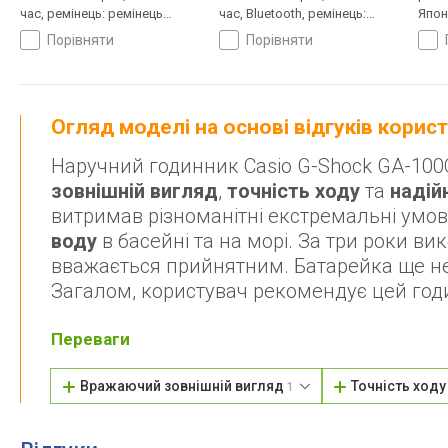
час, ремінець: ремінець
час, Bluetooth, ремінець:
Япон
каучук, WR 200, Японія
браслет пластик, WR 200,
порівняти
порівняти
Японія
Огляд моделі на основі відгуків корис
Наручний годинник Casio G-Shock GA-100C
зовнішній вигляд
,
точність ходу
та
надій
витримав різноманітні екстремальні умови
воду
в басейні та на морі. За три роки в
вважається прийнятним. Батарейка ще не п
Загалом, користувач рекомендує цей годи
Переваги
Вражаючий зовнішній вигляд
Точність ход
1