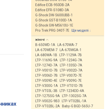
Edifice ECB-950DB-2A
Edifice EFR-S108D-3A
G-Shock DW-5600UBB-1
G-Shock GST-B100D-1A
G-Shock GW-M5610U-1E
Pro Trek PRG-340T-7E
Ще моделі
↓
жіночі
B-650WD-1A
LA-670WA-7
LA-670WEM-7
LA-670WGA-1
LA-680WA-1B
LTP-1129A-7B
LTP-1169G-9A
LTP-1234G-7A
LTP-1274D-7A
LTP-1335D-7A
LTP-V001D-7B
LTP-V002D-7A
LTP-V006D-7B
LTP-V007D-7E
LTP-V009D-4E
LTP-V009G-7E
LTP-V300G-1A
LTP-VT01D-7B
LTP-VT03L-3B
LTP-1234DD-4A
LTP-1275SG-9A
LTP-1302SG-7A
LTP-V002G-9B3
LTP-VT02BL-1A
инниках
LTP-VT02BL-2A
Baby-G BGD-565U-7