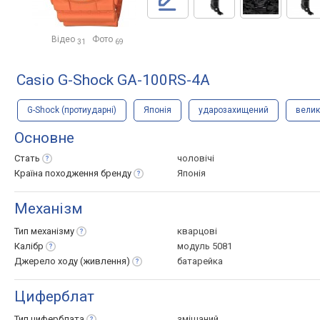
Відео
Фото
31
69
Casio G-Shock GA-100RS-4A
G-Shock (протиударні)
Японія
ударозахищений
велик
Основне
Стать
чоловічі
Країна походження
бренду
Японія
Механізм
Тип
механізму
кварцові
Калібр
модуль 5081
Джерело ходу
(живлення)
батарейка
Циферблат
Тип
циферблата
змішаний