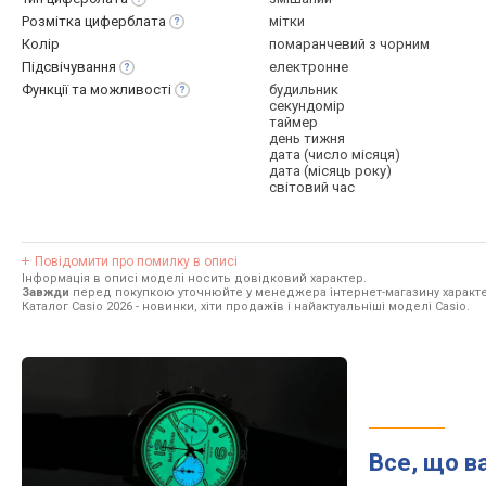
Розмітка
циферблата
мітки
Колір
помаранчевий з чорним
Підсвічування
електронне
Функції та
можливості
будильник
секундомір
таймер
день тижня
дата (число місяця)
дата (місяць року)
світовий час
Повідомити про помилку в описі
Інформація в описі моделі носить довідковий характер.
Завжди
перед покупкою уточнюйте у менеджера інтернет-магазину характе
Каталог Casio 2026
- новинки, хіти продажів і найактуальніші моделі Casio.
Все, що в