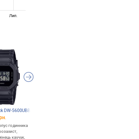
Лип.
ock DW-5600UBB-1
Casio G-Shock GST-B100D-1A
Casio G-Shock GA-B
рн.
від 17 838 грн.
від 8 784 грн.
рпус годинника
кварцові, корпус годинника
кварцові, корпус го
розахист,
пластик, ударозахист,
карбон, ударозахист,
мінець каучук,
сонячна батарея, світовий
сонячна батарея, сві