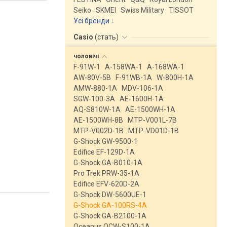
Seiko
SKMEI
Swiss Military
TISSOT
Усі бренди
Casio
(
стать
)
чоловічі
F-91W-1
A-158WA-1
A-168WA-1
AW-80V-5B
F-91WB-1A
W-800H-1A
AMW-880-1A
MDV-106-1A
SGW-100-3A
AE-1600H-1A
AQ-S810W-1A
AE-1500WH-1A
AE-1500WH-8B
MTP-V001L-7B
MTP-V002D-1B
MTP-VD01D-1B
G-Shock GW-9500-1
Edifice EF-129D-1A
G-Shock GA-B010-1A
Pro Trek PRW-35-1A
Edifice EFV-620D-2A
G-Shock DW-5600UE-1
G-Shock GA-100RS-4A
G-Shock GA-B2100-1A
Oceanus OCW-S100-1A