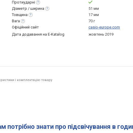
Протиударні
Діаметр /
ширина
51 мм
Товщина
17 мм
Вага
70 г
Офіційний сайт
casio-europe.com
Дата додавання на E-Katalog
жовтень 2019
ристики і комплектацію товару
ам потрібно знати про підсвічування в год