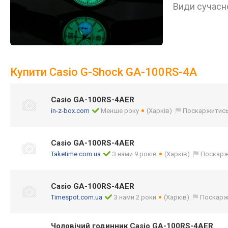
Види сучасно
Купити Casio G-Shock GA-100RS-4A
Casio GA-100RS-4AER
in-z-box.com
Менше року
(Харків)
Поскаржитис
Casio GA-100RS-4AER
Taketime.com.ua
З нами 9 років
(Харків)
Поскарж
Casio GA-100RS-4AER
Timespot.com.ua
З нами 2 роки
(Харків)
Поскарж
Чоловічий годинник Casio GA-100RS-4AER