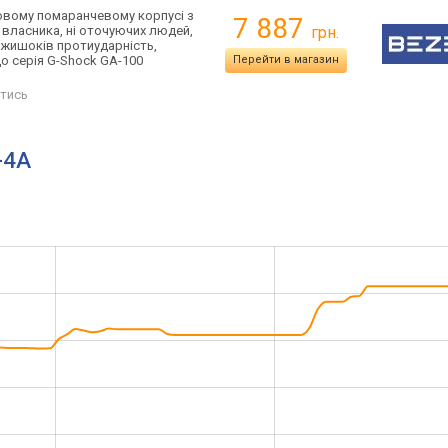
товому помаранчевому корпусі з
7 887
 власника, ні оточуючих людей,
грн.
 джишоків протиударність,
що серія G-Shock GA-100
Перейти в магазин
тись
-4A