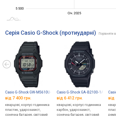
5 500
Січ. 2027
Лип.
Січ. 2025
L
Серія Casio G-Shock (протиударні)
Порівняти в
Casio G-Shock GW-M5610U-1E
Casio G-Shock GA-B2100-1A
Casi
від 7 400 грн.
від 6 412 грн.
від 
кварцові, корпус годинника
кварцові, корпус годинника
квар
пластик, ударозахист,
карбон, ударозахист,
плас
сонячна батарея, світовий
сонячна батарея, світовий
ремі