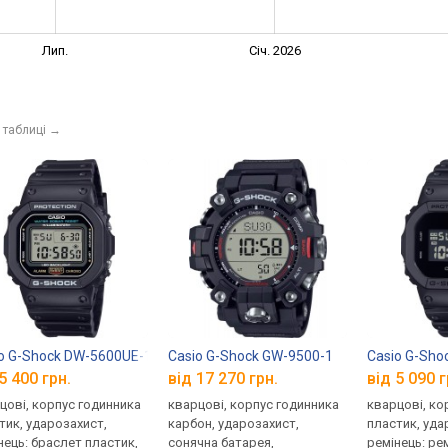
Лип.
Січ. 2026
 таблиці
→
o G-Shock DW-5600UE-1
Casio G-Shock GW-9500-1
Casio G-Sh
5 400 грн.
від 17 270 грн.
від 5 090 г
цові, корпус годинника
кварцові, корпус годинника
кварцові, ко
тик, ударозахист,
карбон, ударозахист,
пластик, уда
нець: браслет пластик,
сонячна батарея,
ремінець: ре