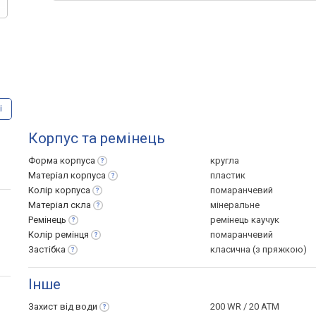
і
Корпус та ремінець
Форма
корпуса
кругла
Матеріал
корпуса
пластик
Колір
корпуса
помаранчевий
Матеріал
скла
мінеральне
Ремінець
ремінець каучук
Колір
ремінця
помаранчевий
Застібка
класична (з пряжкою)
Інше
Захист від
води
200 WR / 20 ATM