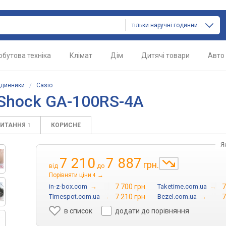
тільки наручні годинники
обутова техніка
Клімат
Дім
Дитячі товари
Авто
одинники
/
Casio
-Shock GA-100RS-4A
ПИТАННЯ
КОРИСНЕ
1
Я
7 210
7 887
грн.
від
до
Порівняти ціни
→
4
in-z-box.com
→
7 700 грн.
Taketime.com.ua
→
7
Timespot.com.ua
→
7 210 грн.
Bezel.com.ua
→
7
в список
додати до порівняння