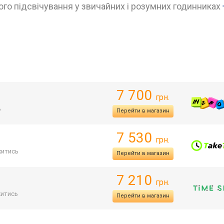
го підсвічування у звичайних і розумних годинниках
7 700
грн.
ь
Перейти в магазин
7 530
грн.
итись
Перейти в магазин
7 210
грн.
итись
Перейти в магазин