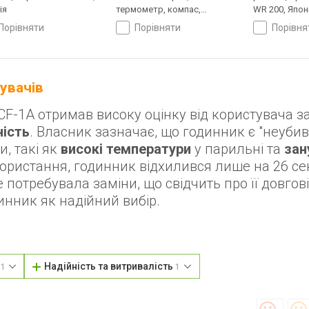
ія
термометр, компас,
WR 200, Япон
висотомір, барометр,
порівняти
порівняти
порівн
світовий час, ремінець:
браслет пластик, WR 200,
Японія
тувачів
F-1A отримав високу оцінку від користувача за
ність
. Власник зазначає, що годинник є "неубив
, такі як
високі температури
у парильні та
зан
икористання, годинник відхилився лише на 26 се
отребувала заміни, що свідчить про її довгові
нник як надійний вибір.
у
Надійність та витривалість
1
1