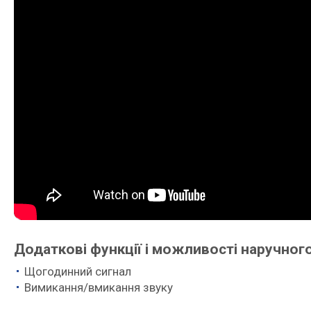
Додаткові функції і можливості наручног
Щогодинний сигнал
Вимикання/вмикання звуку