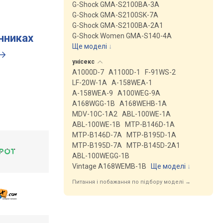
G-Shock GMA-S2100BA-3A
G-Shock GMA-S2100SK-7A
G-Shock GMA-S2100BA-2A1
инниках
G-Shock Women GMA-S140-4A
Ще моделі
↓
унісекс
A1000D-7
A1100D-1
F-91WS-2
LF-20W-1A
A-158WEA-1
A-158WEA-9
A100WEG-9A
A168WGG-1B
A168WEHB-1A
MDV-10C-1A2
ABL-100WE-1A
ABL-100WE-1B
MTP-B146D-1A
MTP-B146D-7A
MTP-B195D-1A
MTP-B195D-7A
MTP-B145D-2A1
ABL-100WEGG-1B
Vintage A168WEMB-1B
Ще моделі
↓
Питання і побажання по підбору моделі →