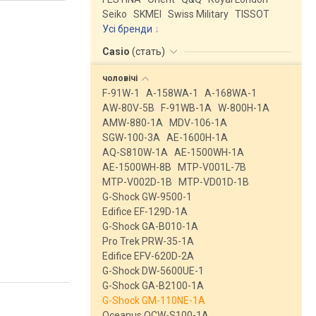
Seiko
SKMEI
Swiss Military
TISSOT
Усі бренди
Casio
(
стать
)
чоловічі
F-91W-1
A-158WA-1
A-168WA-1
AW-80V-5B
F-91WB-1A
W-800H-1A
AMW-880-1A
MDV-106-1A
SGW-100-3A
AE-1600H-1A
AQ-S810W-1A
AE-1500WH-1A
AE-1500WH-8B
MTP-V001L-7B
MTP-V002D-1B
MTP-VD01D-1B
G-Shock GW-9500-1
Edifice EF-129D-1A
G-Shock GA-B010-1A
Pro Trek PRW-35-1A
Edifice EFV-620D-2A
G-Shock DW-5600UE-1
G-Shock GA-B2100-1A
G-Shock GM-110NE-1A
Oceanus OCW-S100-1A