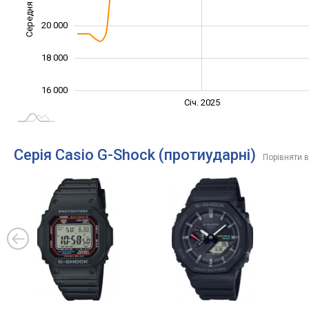
Середня ціна
16 000
20 000
18 000
16 000
Січ. 2027
Лип.
Січ. 2025
L
Серія Casio G-Shock (протиударні)
Порівняти в