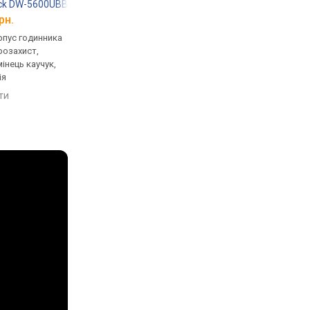
ock DW-5600UBB-1
Casio G-Shock GST-B100D-1A
Casio G-Shock GA-B
рн.
від 19 500 грн.
від 8 784 грн.
рпус годинника
кварцові, корпус годинника
кварцові, корпус го
розахист,
пластик, ударозахист,
карбон, ударозахист,
мінець каучук,
сонячна батарея, світовий
сонячна батарея, сві
ія
час, Bluetooth, ремінець:
час, Bluetooth, реміне
браслет сталь, WR 200,
ремінець каучук, WR 
яти
порівняти
порівняти
Японія
Японія