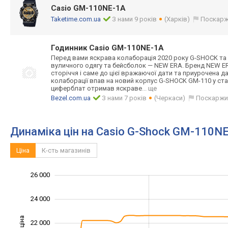
Casio GM-110NE-1A
Taketime.com.ua
З нами 9 років
(Харків)
Поскарж
Годинник Casio GM-110NE-1A
Перед вами яскрава колаборація 2020 року G-SHOCK та
вуличного одягу та бейсболок — NEW ERA. Бренд NEW ER
сторіччя і саме до цієї вражаючої дати та приурочена д
колаборації впав на новий корпус G-SHOCK GM-110 у ст
циферблат отримав яскраве
... ще
Bezel.com.ua
З нами 7 років
(Черкаси)
Поскаржи
Динаміка цін на Casio G-Shock GM-110N
Ціна
К-сть магазинів
26 000
12 000
14 000
28 000
24 000
22 000