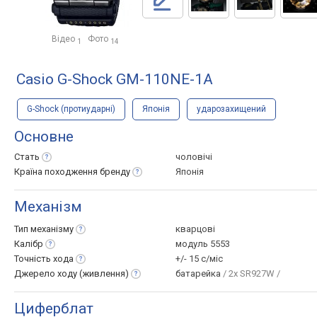
Відео
Фото
1
14
Casio G-Shock GM-110NE-1A
G-Shock (протиударні)
Японія
ударозахищений
Основне
Стать
чоловічі
Країна походження
бренду
Японія
Механізм
Тип
механізму
кварцові
Калібр
модуль 5553
Точність
хода
+/- 15 с/міс
Джерело ходу
(живлення)
батарейка
/ 2x SR927W /
Циферблат