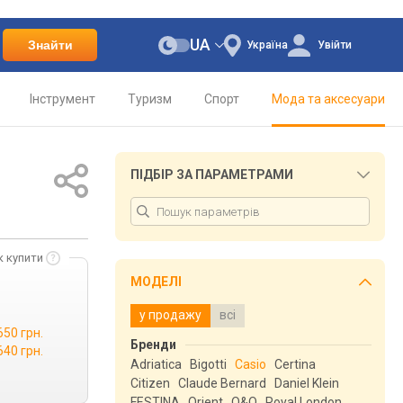
UA
Знайти
Україна
Увійти
Інструмент
Туризм
Спорт
Мода та аксесуари
ПІДБІР ЗА ПАРАМЕТРАМИ
к купити
МОДЕЛІ
у продажу
всі
650 грн.
Бренди
640 грн.
Adriatica
Bigotti
Casio
Certina
Citizen
Claude Bernard
Daniel Klein
FESTINA
Orient
Q&Q
Royal London