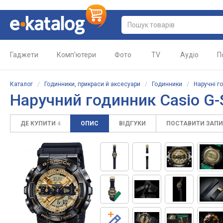
Гаджети
Комп'ютери
Фото
TV
Аудіо
П
Каталог
/
Годинники, прикраси й аксесуари
/
Годинники
/
Наручні г
Наручний годинник Casio G
ДЕ КУПИТИ
ОПИС
ВІДГУКИ
ПОСТАВИТИ ЗАП
4