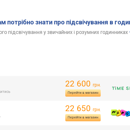
ам потрібно знати про підсвічування в год
го підсвічування у звичайних і розумних годинниках
22 600
грн.
итись
Перейти в магазин
22 650
грн.
ь
Перейти в магазин