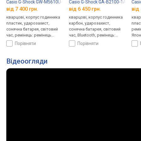
Casio G-Shock GW-M5610U-1E
Casio G-Shock GA-B2100-1A
Casi
від 7 400 грн.
від 6 450 грн.
від 
кварцові, корпус годинника
кварцові, корпус годинника
квар
пластик, ударозахист,
карбон, ударозахист,
плас
сонячна батарея, світовий
сонячна батарея, світовий
ремі
час, ремінець: ремінець
час, Bluetooth, ремінець:
Япон
каучук, WR 200, Японія
браслет пластик, WR 200,
порівняти
порівняти
Японія
Відеоогляди