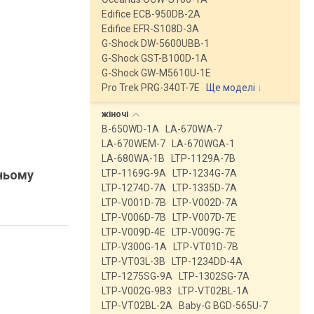
Edifice ECB-950DB-2A
Edifice EFR-S108D-3A
G-Shock DW-5600UBB-1
G-Shock GST-B100D-1A
G-Shock GW-M5610U-1E
Pro Trek PRG-340T-7E
Ще моделі
↓
жіночі
B-650WD-1A
LA-670WA-7
LA-670WEM-7
LA-670WGA-1
LA-680WA-1B
LTP-1129A-7B
тньому
LTP-1169G-9A
LTP-1234G-7A
LTP-1274D-7A
LTP-1335D-7A
LTP-V001D-7B
LTP-V002D-7A
LTP-V006D-7B
LTP-V007D-7E
LTP-V009D-4E
LTP-V009G-7E
LTP-V300G-1A
LTP-VT01D-7B
LTP-VT03L-3B
LTP-1234DD-4A
LTP-1275SG-9A
LTP-1302SG-7A
LTP-V002G-9B3
LTP-VT02BL-1A
LTP-VT02BL-2A
Baby-G BGD-565U-7