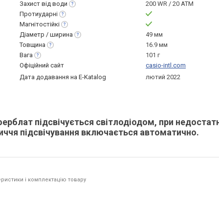
Захист від
води
200 WR / 20 ATM
Протиударні
Магнітостійкі
Діаметр /
ширина
49 мм
Товщина
16.9 мм
Вага
101 г
Офіційний сайт
casio-intl.com
Дата додавання на E-Katalog
лютий 2022
ерблат підсвічується світлодіодом, при недоста
бличчя підсвічування включається автоматично.
ристики і комплектацію товару