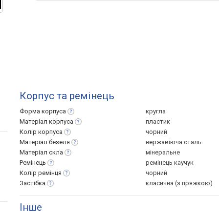
Корпус та ремінець
Форма
корпуса
кругла
Матеріал
корпуса
пластик
Колір
корпуса
чорний
Матеріал
безеля
нержавіюча сталь
Матеріал
скла
мінеральне
Ремінець
ремінець каучук
Колір
ремінця
чорний
Застібка
класична (з пряжкою)
Інше