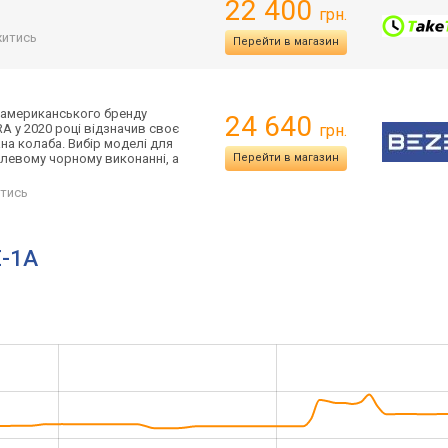
22 400
грн.
итись
Перейти в магазин
 американського бренду
24 640
A у 2020 році відзначив своє
грн.
ана колаба. Вибір моделі для
алевому чорному виконанні, а
Перейти в магазин
тись
E-1A