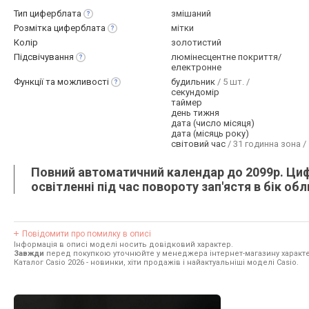
Тип
циферблата
змішаний
Розмітка
циферблата
мітки
Колір
золотистий
Підсвічування
люмінесцентне покриття/
електронне
Функції та
можливості
будильник
/ 5 шт. /
секундомір
таймер
день тижня
дата (число місяця)
дата (місяць року)
світовий час
/ 31 годинна зона /
Повний автоматичний календар до 2099р. Циф
освітленні під час повороту зап'ястя в бік о
Повідомити про помилку в описі
Інформація в описі моделі носить довідковий характер.
Завжди
перед покупкою уточнюйте у менеджера інтернет-магазину характе
Каталог Casio 2026
- новинки, хіти продажів і найактуальніші моделі Casio.