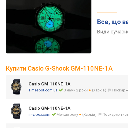
Все, що в
Види сучасно
Купити Casio G-Shock GM-110NE-1A
Casio GM-110NE-1A
Timespot.com.ua
З нами 2 роки
(Харків)
Поскарж
Casio GM-110NE-1A
in-z-box.com
Менше року
(Харків)
Поскаржитис