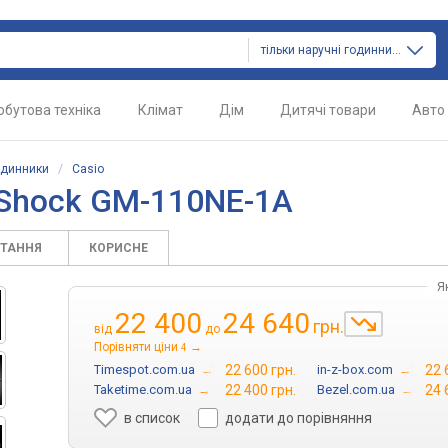
тільки наручні годинники
обутова техніка
Клімат
Дім
Дитячі товари
Авто
одинники
/
Casio
-Shock GM-110NE-1A
ИТАННЯ
КОРИСНЕ
Я
22 400
24 640
грн.
від
до
Порівняти ціни
→
4
Timespot.com.ua
→
22 600 грн.
in-z-box.com
→
22 
Taketime.com.ua
→
22 400 грн.
Bezel.com.ua
→
24 
в список
додати до порівняння