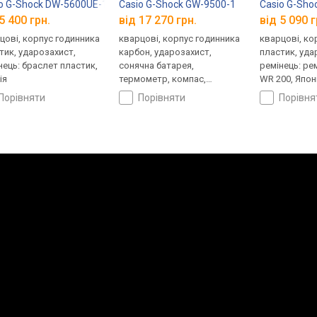
o G-Shock DW-5600UE-1
Casio G-Shock GW-9500-1
Casio G-Sh
5 400 грн.
від 17 270 грн.
від 5 090 г
цові, корпус годинника
кварцові, корпус годинника
кварцові, ко
тик, ударозахист,
карбон, ударозахист,
пластик, уда
нець: браслет пластик,
сонячна батарея,
ремінець: ре
ія
термометр, компас,
WR 200, Япон
висотомір, барометр,
порівняти
порівняти
порівн
світовий час, ремінець:
браслет пластик, WR 200,
Японія