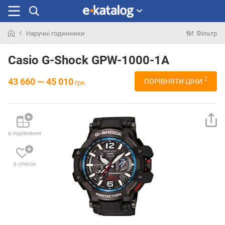
Наручні годинники
Фільтр
Шукали
раніше
Casio G-Shock GPW-1000-1A
2
43 660 — 45 010
ПОРІВНЯТИ ЦІНИ
грн.
в порівняння
в список