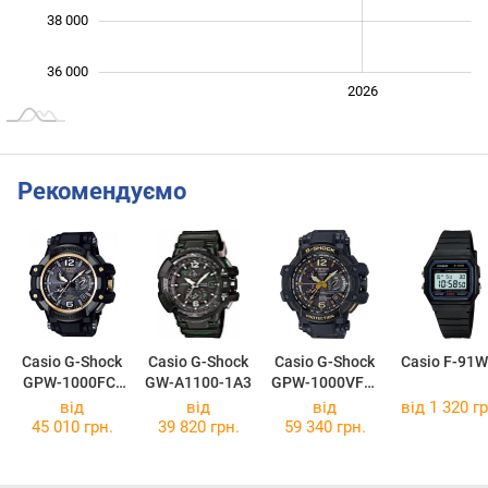
38 000
36 000
2024
2025
2028
2026
L
Рекомендуємо
Casio G-Shock
Casio G-Shock
Casio G-Shock
Casio F-91W
GPW-1000FC-
GW-A1100-1A3
GPW-1000VFC-
1A9
1A
від
від
від
від 1 320 гр
45 010 грн.
39 820 грн.
59 340 грн.