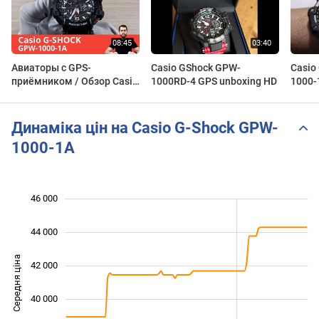
Авиаторы с GPS-
Casio GShock GPW-
Casio
приёмником / Обзор Casio
1000RD-4 GPS unboxing HD
1000-
G-SHOCK GPW-1000-1A
Динаміка цін на Casio G-Shock GPW-
1000-1A
46 000
 000
 000
 000
44 000
Середня ціна
42 000
36 000
40 000