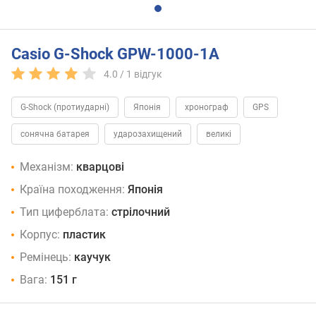
Casio G-Shock GPW-1000-1A
4.0 /
1
відгук
G-Shock (протиударні)
Японія
хронограф
GPS
сонячна батарея
ударозахищений
великі
Механізм:
кварцові
Країна походження:
Японія
Тип циферблата:
стрілочний
Корпус:
пластик
Ремінець:
каучук
Вага:
151 г