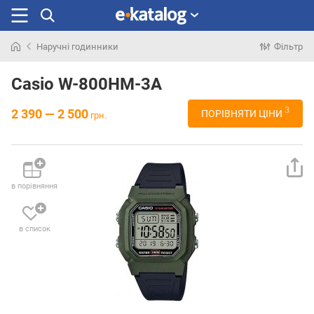
Наручні годинники
Фільтр
Шукали
раніше
Casio W-800HM-3A
3
2 390 — 2 500
ПОРІВНЯТИ ЦІНИ
грн.
в порівняння
в список