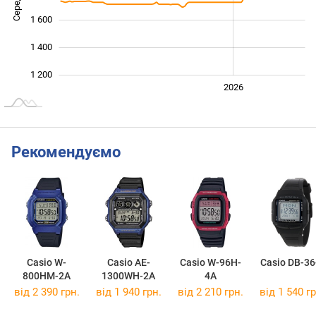
1 600
1 400
1 200
2024
2025
2028
2026
L
Рекомендуємо
Casio W-
Casio AE-
Casio W-96H-
Casio DB-36
800HM-2A
1300WH-2A
4A
від 2 390 грн.
від 1 940 грн.
від 2 210 грн.
від 1 540 гр