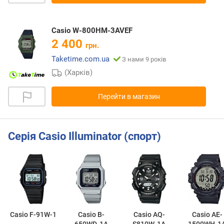
Casio W-800HM-3AVEF
2 400
грн.
Taketime.com.ua
З нами 9 років
(Харків)
Перейти в магазин
Серія Casio Illuminator (спорт)
Casio F-91W-1
Casio B-
Casio AQ-
Casio AE-
650WD-1A
S810W-1A
1500WH-1