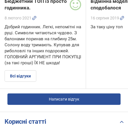
Бюджетний ТОП із просто
відмінна модел
годинника.
сподобалося
8 лютого 2021
16 серпня 2019
Добрий годинник. Легкі, непомітні на
За таку ціну топ
руці. Символи читаються чудово. З
балонами поринав на глибину 25м.
Солону воду тримають. Купував для
риболовлі та інших подорожей.
ГОЛОВНИЙ АРГУМЕНТ ПРИ ПОКУПЦІ
(за такі гроші) ЇХ НЕ шкода!
Всі відгуки
Написати відгук
Корисні статті