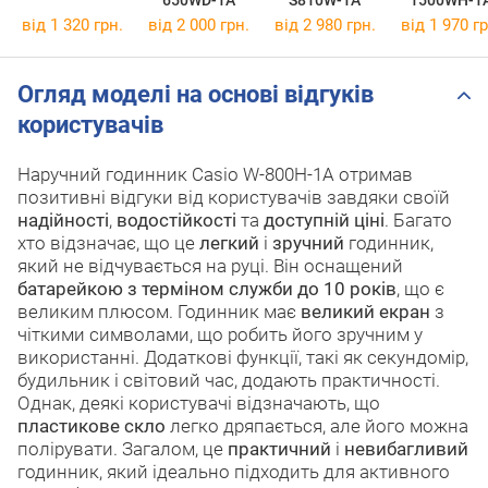
від 1 320 грн.
від 2 000 грн.
від 2 980 грн.
від 1 970 гр
Огляд моделі на основі відгуків
користувачів
Наручний годинник Casio W-800H-1A отримав
позитивні відгуки від користувачів завдяки своїй
надійності
,
водостійкості
та
доступній ціні
. Багато
хто відзначає, що це
легкий
і
зручний
годинник,
який не відчувається на руці. Він оснащений
батарейкою з терміном служби до 10 років
, що є
великим плюсом. Годинник має
великий екран
з
чіткими символами, що робить його зручним у
використанні. Додаткові функції, такі як секундомір,
будильник і світовий час, додають практичності.
Однак, деякі користувачі відзначають, що
пластикове скло
легко дряпається, але його можна
полірувати. Загалом, це
практичний
і
невибагливий
годинник, який ідеально підходить для активного