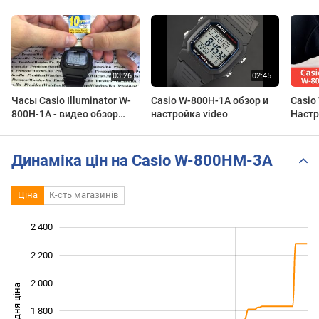
Часы Casio Illuminator W-
Casio W-800H-1A обзор и
Casio
800H-1A - видео обзор
настройка video
Настр
недорогих Casio | Watch-
Forum.RU
Динаміка цін на Casio W-800HM-3A
Ціна
К-сть магазинів
2 400
 000
 600
800
2 200
2 000
Середня ціна
1 800
1 200