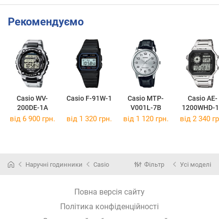
Рекомендуємо
Casio WV-
Casio F-91W-1
Casio MTP-
Casio AE-
200DE-1A
V001L-7B
1200WHD-1
від 6 900 грн.
від 1 320 грн.
від 1 120 грн.
від 2 340 гр
Наручні годинники
Casio
Фільтр
Усі моделі
Повна версія сайту
Політика конфіденційності