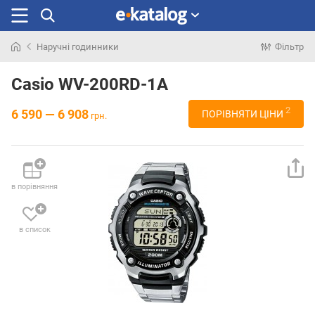
Наручні годинники
Фільтр
Шукали
раніше
Casio WV-200RD-1A
2
6 590 — 6 908
ПОРІВНЯТИ ЦІНИ
грн.
в порівняння
в список