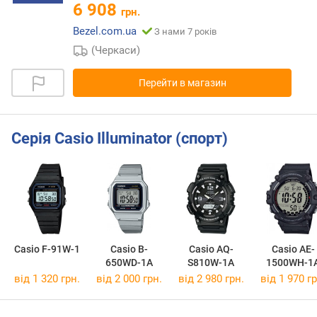
6 908
грн.
Bezel.com.ua
З нами 7 років
(Черкаси)
Перейти в магазин
Серія Casio Illuminator (спорт)
Casio F-91W-1
Casio B-
Casio AQ-
Casio AE-
650WD-1A
S810W-1A
1500WH-1
від 1 320 грн.
від 2 000 грн.
від 2 980 грн.
від 1 970 гр