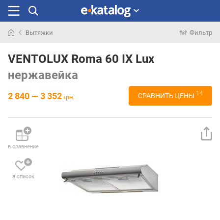
Вытяжки
Фильтр
Искали
раньше
VENTOLUX Roma 60 IX Lux
нержавейка
14
2 840 — 3 352
СРАВНИТЬ ЦЕНЫ
грн.
в сравнение
в список