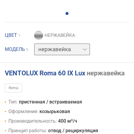
ЦВЕТ
1
белый
МОДЕЛЬ
5
коричневый
слоновая
кость
черный
VENTOLUX Roma 60 IX Lux
нержавейка
Roma
Тип:
пристенная / встраиваемая
Оформление:
козырьковая
Производительность:
400 м³/ч
Принцип работы:
отвод / рециркуляция