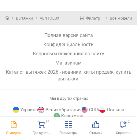
Вытяжки
VENTOLUX
Фильтр
Все модели
Полная версия сайта
Конфиденциальность
Вопросы и пожелания по сайту
Магазинам
Каталог вытяжек 2026 - новинки, хиты продаж,
купить
вытяжки
.
Мы в других странах
Украина
Великобритания
США
Польша
Казахстан
14
2
E-
© E-Katalog, 2026
НАВЕРХ
О модели
Где купить
Параметры
Отзывы
Спросить
Katalog