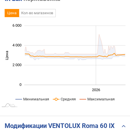
Цена
Кол-во магазинов
6 000
 000
 000
 000
 000
 000
 000
4 000
Цена
1 000
2 000
0
2024
2025
2028
2026
L
Минимальная
Средняя
Максимальная
Модификации VENTOLUX Roma 60 IX