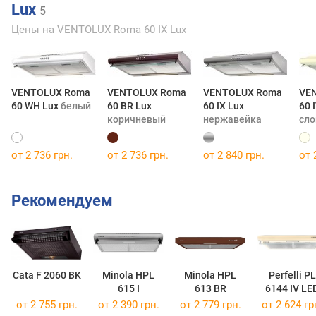
Lux
5
Цены на VENTOLUX Roma 60 IX Lux
VENTOLUX Roma
VENTOLUX Roma
VENTOLUX Roma
VE
60 WH Lux
белый
60 BR Lux
60 IX Lux
60 
коричневый
нержавейка
сло
от 2 736 грн.
от 2 736 грн.
от 2 840 грн.
от 
Рекомендуем
Cata F 2060 BK
Minola HPL
Minola HPL
Perfelli PL
615 I
613 BR
6144 IV LE
от 2 755 грн.
от 2 390 грн.
от 2 779 грн.
от 2 624 гр