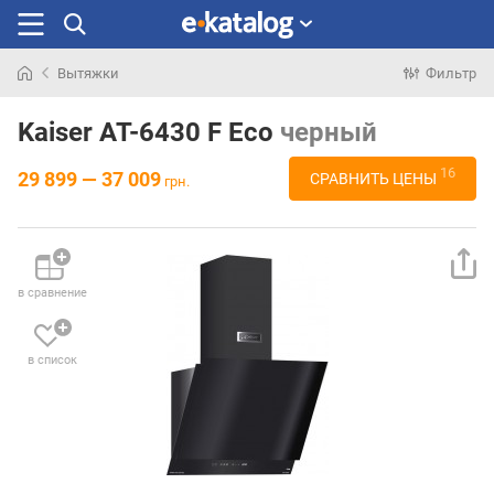
Вытяжки
Фильтр
Искали
раньше
Kaiser AT-6430 F Eco
черный
16
29 899 — 37 009
СРАВНИТЬ ЦЕНЫ
грн.
в сравнение
в список