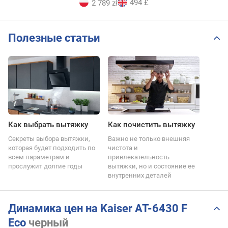
494 £
2 789 zł
Полезные статьи
Как выбрать вытяжку
Как почистить вытяжку
Секреты выбора вытяжки,
Важно не только внешняя
которая будет подходить по
чистота и
всем параметрам и
привлекательность
прослужит долгие годы
вытяжки, но и состояние ее
внутренних деталей
Динамика цен на Kaiser AT-6430 F
Eco
черный