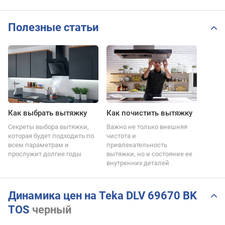
Полезные статьи
Как выбрать вытяжку
Как почистить вытяжку
Секреты выбора вытяжки,
Важно не только внешняя
которая будет подходить по
чистота и
всем параметрам и
привлекательность
прослужит долгие годы
вытяжки, но и состояние ее
внутренних деталей
Динамика цен на Teka DLV 69670 BK
TOS
черный