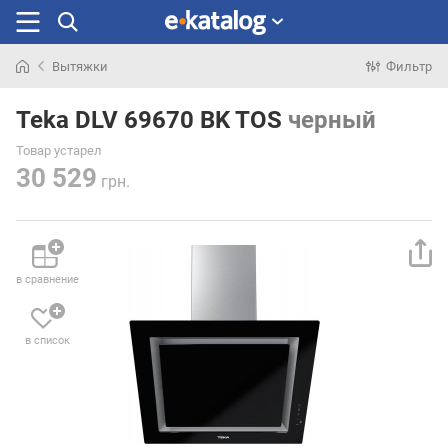
Вытяжки
Фильтр
Искали
раньше
Teka DLV 69670 BK TOS
черный
Товар устарел
30 529
грн.
в сравнение
в список