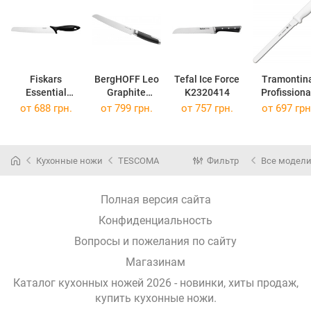
Fiskars
BergHOFF Leo
Tefal Ice Force
Tramontin
Essential
Graphite
K2320414
Profissiona
1023774
3950353
Master
от 688 грн.
от 799 грн.
от 757 грн.
от 697 грн
24627/08
Кухонные ножи
TESCOMA
Фильтр
Все модел
Полная версия сайта
Конфиденциальность
Вопросы и пожелания по сайту
Магазинам
Каталог кухонных ножей 2026 - новинки, хиты продаж,
купить кухонные ножи
.