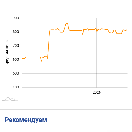
900
 000
200
300
800
Средняя цена
700
400
600
500
400
2024
2025
2028
2026
L
Рекомендуем